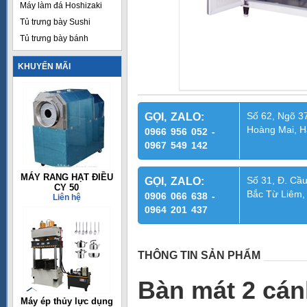
Máy làm đá Hoshizaki
Tủ trưng bày Sushi
Tủ trưng bày bánh
KHUYẾN MÃI
Số 62, Ngõ 37
GỌI, ZALO:
Hoàng Mai, H
0966 956 052 -
0967 549 142
MÁY RANG HẠT ĐIỀU
Số 31, Đ. Cầu
GỌI, ZALO:
CY 50
Bắc Từ Liêm,
0906 066 638 -
Liên hệ
0964 201 437
THÔNG TIN SẢN PHẨM
Bàn mát 2 cá
Máy ép thủy lực dụng