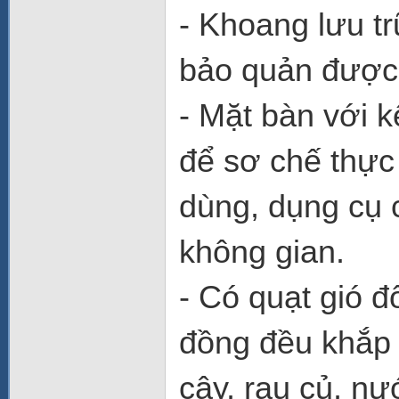
- Khoang lưu tr
bảo quản được
- Mặt bàn với 
để sơ chế thực
dùng, dụng cụ 
không gian.
- Có quạt gió đ
đồng đều khắp 
cây, rau củ, nư