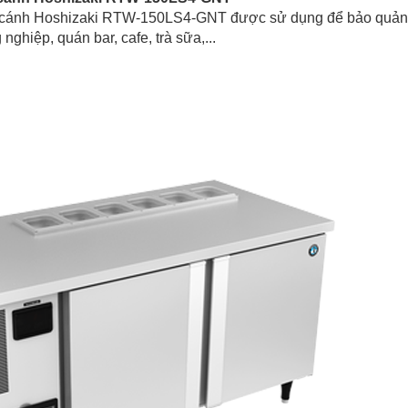
2 cánh Hoshizaki RTW-150LS4-GNT được sử dụng để bảo quản 
nghiệp, quán bar, cafe, trà sữa,...