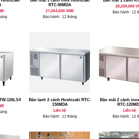
 Hoshizaki
Bàn mát 1 cánh inox Hoshizaki
Bàn mát 1 cánh R
A
RTC-90MDA
28,200,000 
NĐ
27,264,000 VNĐ
Bảo hành : 12 
háng
Bảo hành : 12 tháng
RTW-126LS4
Bàn lạnh 2 cánh Hoshizaki RTC-
Bàn mát 2 cánh inox
150MDA
RTC-120M
NĐ
Liên hệ
Liên hệ
háng
Bảo hành : 12 tháng
Bảo hành : 12 