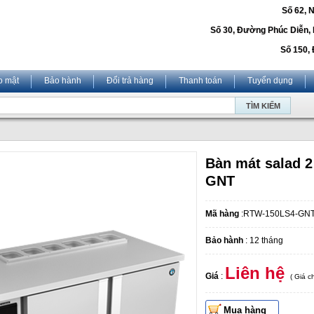
Số 62, 
Số 30, Đường Phúc Diễn,
Số 150, 
o mật
Bảo hành
Đổi trả hàng
Thanh toán
Tuyển dụng
Bàn mát salad 
GNT
Mã hàng
:RTW-150LS4-GN
Bảo hành
: 12 tháng
Liên hệ
Giá
:
( Giá 
Mua hàng