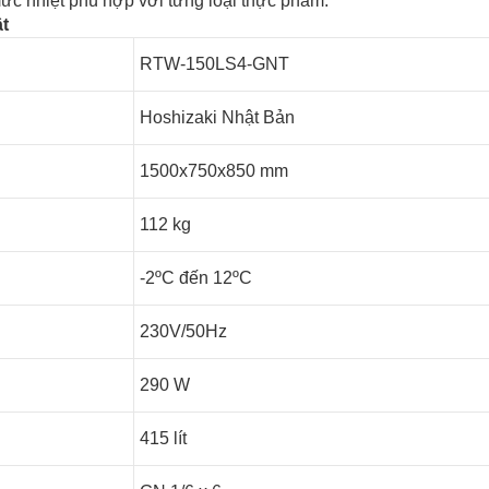
mức nhiệt phù hợp với từng loại thực phẩm.
t
RTW-150LS4-GNT
Hoshizaki Nhật Bản
1500x750x850 mm
112 kg
-2ºC đến 12ºC
230V/50Hz
290 W
415 lít