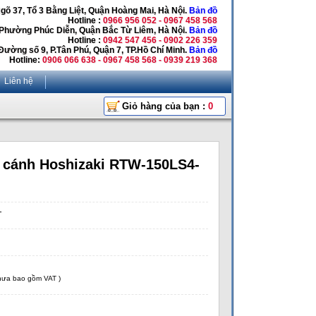
Ngõ 37, Tổ 3 Bằng Liệt, Quận Hoàng Mai, Hà Nội.
Bản đồ
Hotline :
0966 956 052 - 0967 458 568
 Phường Phúc Diễn, Quận Bắc Từ Liêm, Hà Nội.
Bản đồ
Hotline :
0942 547 456 - 0902 226 359
Đường số 9, P.Tân Phú, Quận 7, TP.Hồ Chí Minh.
Bản đồ
Hotline:
0906 066 638 - 0967 458 568 - 0939 219 368
Liên hệ
Giỏ hàng của bạn :
0
2 cánh Hoshizaki RTW-150LS4-
T
chưa bao gồm VAT )