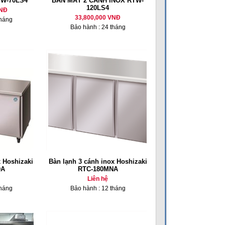
TW-70LS4
BÀN MÁT 2 CÁNH INOX RTW-
120LS4
VNĐ
33,800,000 VNĐ
tháng
Bảo hành : 24 tháng
 Hoshizaki
Bàn lạnh 3 cánh inox Hoshizaki
DA
RTC-180MNA
Liên hệ
tháng
Bảo hành : 12 tháng