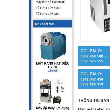
Máy làm đá Hoshizaki
Tủ trưng bày Sushi
Tủ trưng bày bánh
KHUYẾN MÃI
GỌI, ZALO:
0967 458 568 -
0926 575 555
MÁY RANG HẠT ĐIỀU
CY 50
Liên hệ
GỌI, ZALO:
0942 547 456 -
0902 226 359
THÔNG TIN SẢN
Máy ép thủy lực dụng
Bàn mát salad 2