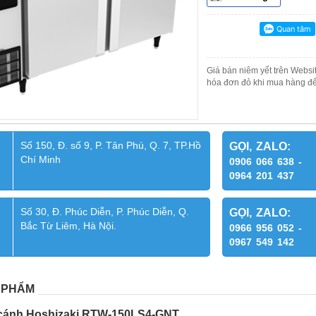
Giá bán niêm yết trên Websit
hóa đơn đỏ khi mua hàng để
Số 150, Đ. số 9, P. Tân Phú, Q. 7, TP.Hồ
GỌI, ZALO:
Chí Minh
0906 066 638 -
0964 201 437
Số 30, Đ. Phúc Diễn, P. Phúc Diễn, Q.
GỌI, ZALO:
Bắc Từ Liêm, Hà Nội.
0966 956 052 -
0967 549 142
 PHẨM
 cánh Hoshizaki RTW-150LS4-GNT