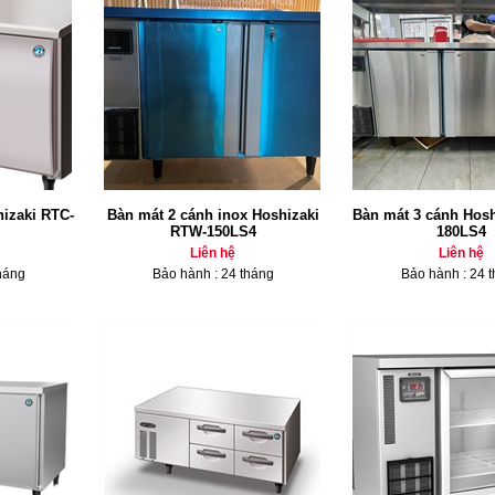
hizaki RTC-
Bàn mát 2 cánh inox Hoshizaki
Bàn mát 3 cánh Hos
RTW-150LS4
180LS4
Liên hệ
Liên hệ
háng
Bảo hành : 24 tháng
Bảo hành : 24 