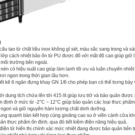
t
ấu tạo từ chất liệu inox không gỉ sét, màu sắc sang trọng và s
 lớp cách nhiệt bảo ôn từ PU được đổ với mật độ cao giúp giữ l
i môi trường bên ngoài.
 nén có hiệu suất cao giúp làm lạnh tối ưu và luân chuyển nhiệ
ơi ngon trong thời gian lâu hơn.
iết kế 6 ngăn đựng khay GN 1/6 cho phép bạn có thể trưng bày
với dung tích chứa lên tới 415 lít giúp lưu trữ và bảo quản đư
 ổn định ở mức từ -2°C ~ 12°C giúp bảo quản các loại thực phẩm 
 ngon và giữ nguyên hàm lượng chất dinh dưỡng.
xung quanh bàn kết hợp cùng gioăng cao su ở viền cánh cửa khô
ản thực phẩm ổn định, qua đó tiết kiệm điện năng hiệu quả.
 điện tử hiển thị chính xác mức nhiệt đang được bảo quản bên t