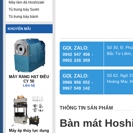
Máy làm đá Hoshizaki
Tủ trưng bày Sushi
Tủ trưng bày bánh
KHUYẾN MÃI
Số 30, Đ. Phú
GỌI, ZALO:
Bắc Từ Liêm,
0942 547 456 -
0902 226 359
Số 62, Ngõ 37
GỌI, ZALO:
MÁY RANG HẠT ĐIỀU
CY 50
Hoàng Mai, H
0966 956 052 -
Liên hệ
0967 549 142
THÔNG TIN SẢN PHẨM
Bàn mát Hosh
Máy ép thủy lực dụng