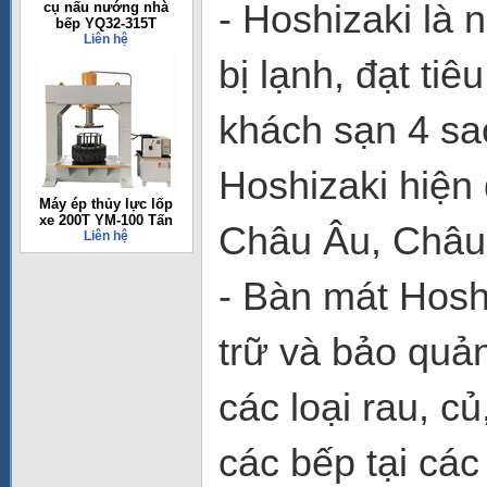
- Hoshizaki là n
cụ nấu nướng nhà
bếp YQ32-315T
Liên hệ
bị lạnh, đạt ti
khách sạn 4 sa
Hoshizaki hiện
Máy ép thủy lực lốp
xe 200T YM-100 Tấn
Châu Âu, Châu
Liên hệ
- Bàn mát Hosh
trữ và bảo quả
các loại rau, c
các bếp tại cá