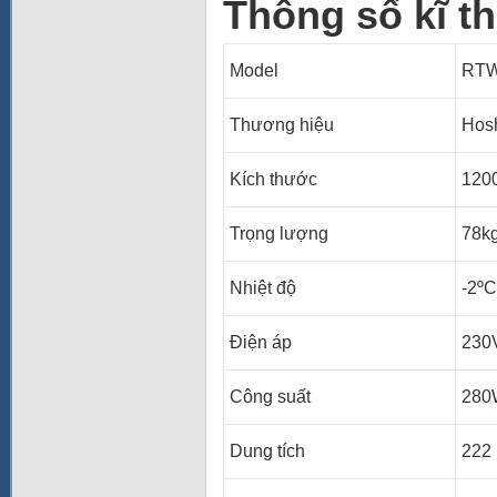
Thông số kĩ t
Model
RTW
Thương hiệu
Hosh
Kích thước
120
Trọng lượng
78k
Nhiệt độ
-2ºC
Điện áp
230
Công suất
280
Dung tích
222 l