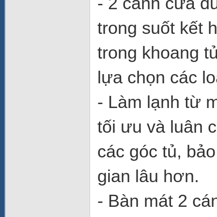
- 2 cánh cửa đ
trong suốt kết
trong khoang t
lựa chọn các lo
- Làm lạnh từ 
tối ưu và luân
các góc tủ, bả
gian lâu hơn.
- Bàn mát 2 c