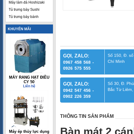
Máy làm đá Hoshizaki
Tủ trưng bày Sushi
Tủ trưng bày bánh
KHUYẾN MÃI
Số 150, Đ. số
GỌI, ZALO:
Chí Minh
0967 458 568 -
0926 575 555
MÁY RANG HẠT ĐIỀU
CY 50
Số 30, Đ. Phú
GỌI, ZALO:
Liên hệ
Bắc Từ Liêm,
0942 547 456 -
0902 226 359
THÔNG TIN SẢN PHẨM
Bàn mát 2 cá
Máy ép thủy lực dụng