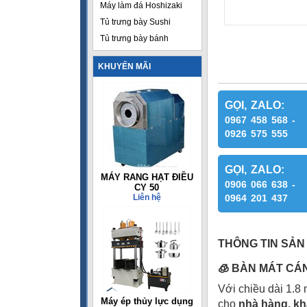
Máy làm đá Hoshizaki
Tủ trưng bày Sushi
Tủ trưng bày bánh
KHUYẾN MÃI
GỌI, ZALO:
0967 458 568 -
0926 575 555
GỌI, ZALO:
MÁY RANG HẠT ĐIỀU
0906 066 638 -
CY 50
Liên hệ
0964 201 437
THÔNG TIN SẢN
🧊
BÀN MÁT CÁNH
Với chiều dài 1.8 
Máy ép thủy lực dụng
cho
nhà hàng, kh