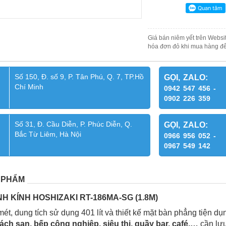
Giá bán niêm yết trên Websit
hóa đơn đỏ khi mua hàng để
Số 150, Đ. số 9, P. Tân Phú, Q. 7, TP.Hồ
GỌI, ZALO:
Chí Minh
0942 547 456 -
0902 226 359
Số 31, Đ. Cầu Diễn, P. Phúc Diễn, Q.
GỌI, ZALO:
Bắc Từ Liêm, Hà Nội
0966 956 052 -
0967 549 142
 PHẨM
 KÍNH HOSHIZAKI RT-186MA-SG (1.8M)
mét, dung tích sử dụng 401 lít và thiết kế mặt bàn phẳng tiện d
ách sạn, bếp công nghiệp, siêu thị, quầy bar, café,…
cần lưu