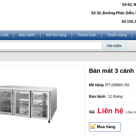
Số 62, 
Số 30, Đường Phúc Diễn,
Số 150, 
o mật
Bảo hành
Đổi trả hàng
Thanh toán
Tuyển dụng
Bàn mát 3 cánh
Mã hàng
:RT-186MA-SG
Bảo hành
: 12 tháng
Liên hệ
Giá
:
( Giá 
Mua hàng