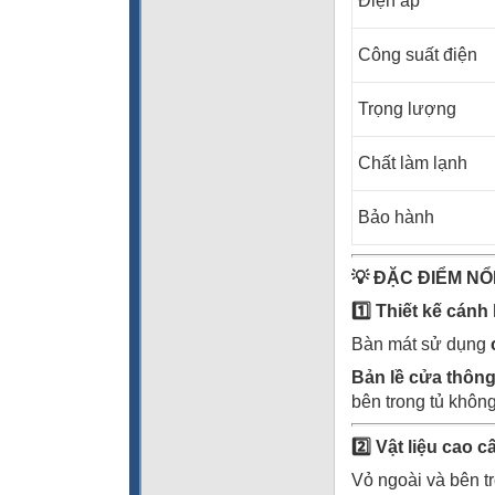
Điện áp
Công suất điện
Trọng lượng
Chất làm lạnh
Bảo hành
💡
ĐẶC ĐIỂM NỔ
1️
Thiết kế cánh 
Bàn mát sử dụng
Bản lề cửa thôn
bên trong tủ không
2️
Vật liệu cao c
Vỏ ngoài và bên t