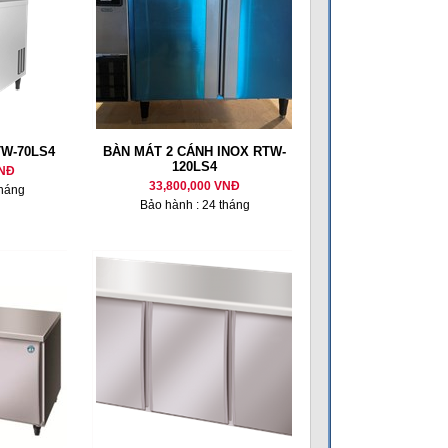
TW-70LS4
BÀN MÁT 2 CÁNH INOX RTW-
120LS4
VNĐ
33,800,000 VNĐ
tháng
Bảo hành : 24 tháng