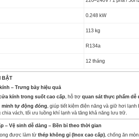
220–240V / 1 pha / 50H
0.248 kW
113 kg
R134a
12 tháng
I BẬT
kính – Trưng bày hiệu quả
cửa kính trong suốt cao cấp
, hỗ trợ
quan sát thực phẩm dễ
g minh tự động đóng
, giúp tiết kiệm điện năng và giữ hơi lạnh
 chia vách, tối ưu luồng khí lạnh và tăng khả năng lưu trữ.
ấp – Vệ sinh dễ dàng – Bền bỉ theo thời gian
rong được làm từ
thép không gỉ (Inox cao cấp)
, chống ăn mòn