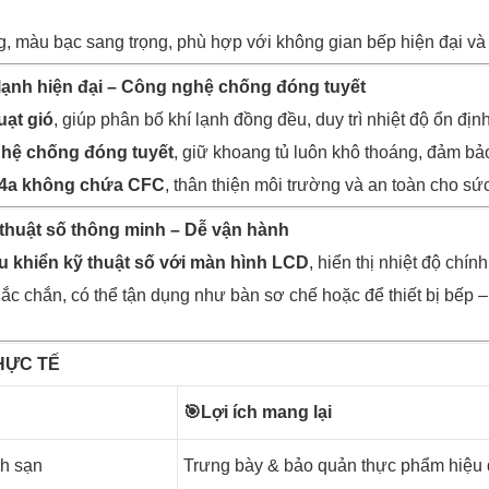
g, màu bạc sang trọng, phù hợp với không gian bếp hiện đại và
lạnh hiện đại – Công nghệ chống đóng tuyết
uạt gió
, giúp phân bố khí lạnh đồng đều, duy trì nhiệt độ ổn địn
hệ chống đóng tuyết
, giữ khoang tủ luôn khô thoáng, đảm b
4a không chứa CFC
, thân thiện môi trường và an toàn cho s
 thuật số thông minh – Dễ vận hành
u khiển kỹ thuật số với màn hình LCD
, hiển thị nhiệt độ chí
ắc chắn, có thể tận dụng như bàn sơ chế hoặc để thiết bị bếp 
HỰC TẾ
🎯
Lợi ích mang lại
h sạn
Trưng bày & bảo quản thực phẩm hiệu