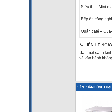
Siêu thị – Mini ma
Bếp ăn công ngh
Quán café – Quầy
📞
LIÊN HỆ NGA
Bàn mát cánh kính
và vận hành khôn
SẢN PHẨM CÙNG LOẠI