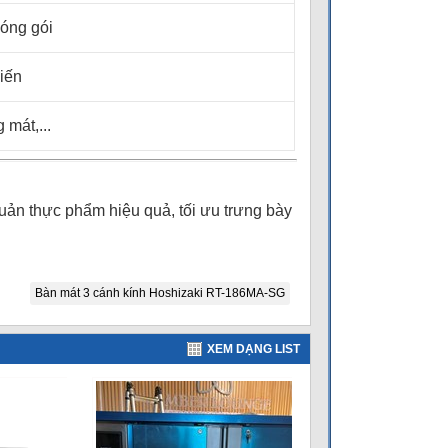
đóng gói
iến
 mát,...
ản thực phẩm hiệu quả, tối ưu trưng bày
Bàn mát 3 cánh kính Hoshizaki RT-186MA-SG
XEM DẠNG LIST