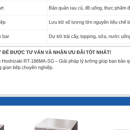
rt
Bảo quản rau củ, đồ uống, thực phẩm 
iệp
Lưu trữ số lượng lớn nguyên liệu chế b
 bar
Dự trữ trái cây, topping, sữa, nước uống
Y ĐỂ ĐƯỢC TƯ VẤN VÀ NHẬN ƯU ĐÃI TỐT NHẤT!
 Hoshizaki RT-186MA-SG – Giải pháp lý tưởng giúp bạn bảo qu
g gian bếp chuyên nghiệp.