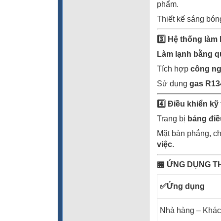
phẩm.
Thiết kế sáng bón
3️
Hệ thống làm 
Làm lạnh bằng q
Tích hợp
công ng
Sử dụng
gas R13
4️
Điều khiển kỹ
Trang bị
bảng điề
Mặt bàn phẳng, ch
việc
.
🏪
ỨNG DỤNG T
✅
Ứng dụng
Nhà hàng – Khác