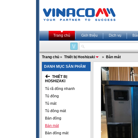
Trang chủ
Giới thiệu
Dịch vụ
Bả
Trang chủ
»
Thiết bị Hoshizaki
»
Bàn mát
DANH MỤC SẢN PHẨM
THIẾT BỊ
HOSHIZAKI
Tủ rã đông nhanh
Tủ đông
Tủ mát
Tủ đông mát
Bàn đông
Bàn mát
Bàn đông mát