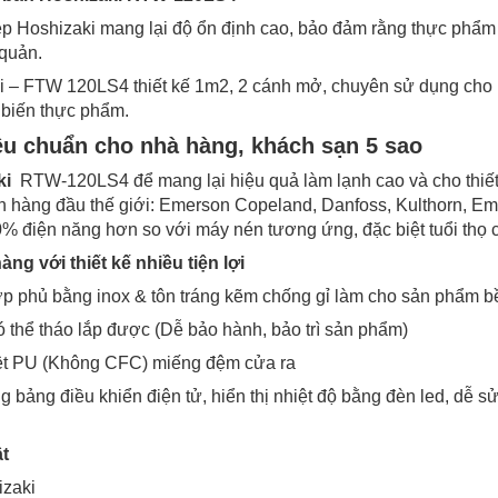
p Hoshizaki mang lại độ ổn định cao, bảo đảm rằng thực phẩm
quản.
 – FTW 120LS4 thiết kế 1m2, 2 cánh mở, chuyên sử dụng cho n
 biến thực phẩm.
êu chuẩn cho nhà hàng, khách sạn 5 sao
ki
RTW-120LS4 để mang lại hiệu quả làm lạnh cao và cho thiết 
 hàng đầu thế giới: Emerson Copeland, Danfoss, Kulthorn, Empra
30% điện năng hơn so với máy nén tương ứng, đặc biệt tuổi thọ
ng với thiết kế nhiều tiện lợi
lớp phủ bằng inox & tôn tráng kẽm chống gỉ làm cho sản phẩm 
ó thể tháo lắp được (Dễ bảo hành, bảo trì sản phẩm)
iệt PU (Không CFC) miếng đệm cửa ra
 bảng điều khiển điện tử, hiển thị nhiệt độ bằng đèn led, dễ s
t
izaki