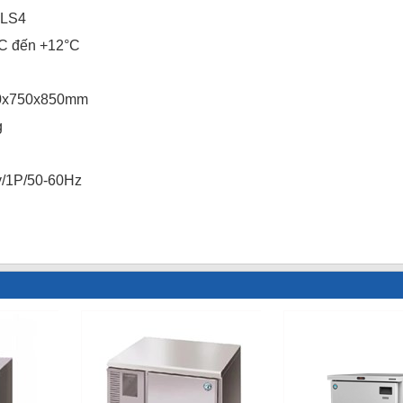
0LS4
2°C đến +12°C
200x750x850mm
g
v/1P/50-60Hz