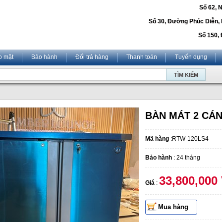
Số 62, 
Số 30, Đường Phúc Diễn,
Số 150, 
o mật
Bảo hành
Đổi trả hàng
Thanh toán
Tuyển dụng
BÀN MÁT 2 CA
Mã hàng
:RTW-120LS4
Bảo hành
: 24 tháng
33,800,000
Giá
:
Mua hàng