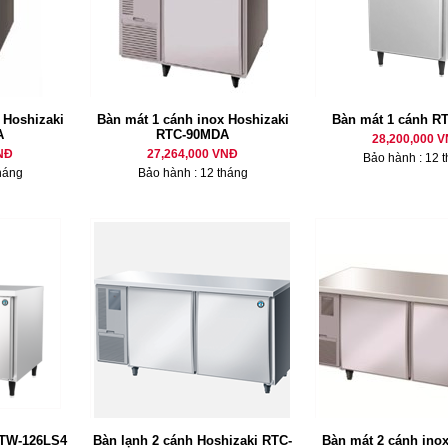
 Hoshizaki
Bàn mát 1 cánh inox Hoshizaki
Bàn mát 1 cánh R
A
RTC-90MDA
28,200,000 
NĐ
27,264,000 VNĐ
Bảo hành : 12 
háng
Bảo hành : 12 tháng
RTW-126LS4
Bàn lạnh 2 cánh Hoshizaki RTC-
Bàn mát 2 cánh inox