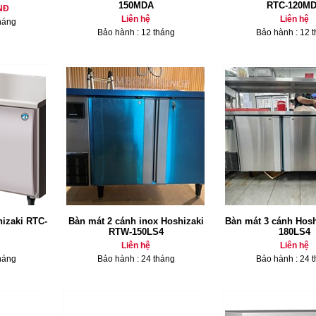
150MDA
RTC-120M
NĐ
Liên hệ
Liên hệ
háng
Bảo hành : 12 tháng
Bảo hành : 12 
hizaki RTC-
Bàn mát 2 cánh inox Hoshizaki
Bàn mát 3 cánh Hos
RTW-150LS4
180LS4
Liên hệ
Liên hệ
háng
Bảo hành : 24 tháng
Bảo hành : 24 