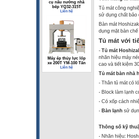
cụ nấu nướng nhà
bếp YQ32-315T
Tủ mát công nghiệ
Liên hệ
sử dụng chất bảo 
Bàn mát Hoshizaki
dụng mặt bàn chế
Tủ mát với ti
-
Tủ mát Hoshiza
nhãn hiệu máy nén
Máy ép thủy lực lốp
xe 200T YM-100 Tấn
cao và tiết kiệm 
Liên hệ
Tủ mát bàn nhà hà
- Thân tủ mát có 
- Block làm lạnh c
- Có xốp cách nh
-
Bàn lạnh
sử dụng
Thông số kỹ thuậ
- Nhãn hiệu: Hosh