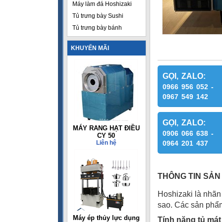
Máy làm đá Hoshizaki
Tủ trưng bày Sushi
Tủ trưng bày bánh
KHUYẾN MÃI
GỌI, ZALO:
0966 956 052 -
0967 549 142
GỌI, ZALO:
MÁY RANG HẠT ĐIỀU
0906 066 638 -
CY 50
Liên hệ
0964 201 437
THÔNG TIN SẢN
Hoshizaki là nhãn 
sao. Các sản phẩm
Máy ép thủy lực dụng
Tính năng tủ má