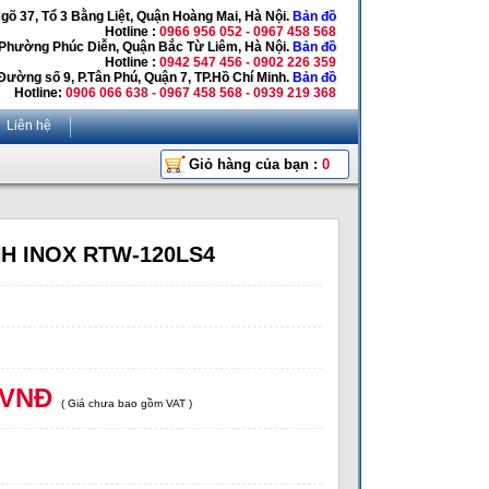
Ngõ 37, Tổ 3 Bằng Liệt, Quận Hoàng Mai, Hà Nội.
Bản đồ
Hotline :
0966 956 052 - 0967 458 568
 Phường Phúc Diễn, Quận Bắc Từ Liêm, Hà Nội.
Bản đồ
Hotline :
0942 547 456 - 0902 226 359
Đường số 9, P.Tân Phú, Quận 7, TP.Hồ Chí Minh.
Bản đồ
Hotline:
0906 066 638 - 0967 458 568 - 0939 219 368
Liên hệ
Giỏ hàng của bạn :
0
́NH INOX RTW-120LS4
 VNĐ
( Giá chưa bao gồm VAT )