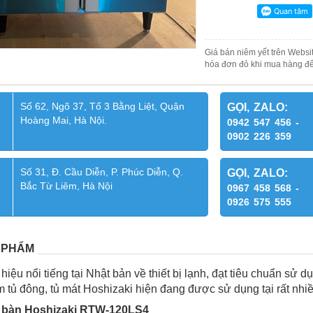
Giá bán niêm yết trên Websit
hóa đơn đỏ khi mua hàng để
Số 62, Ngõ 37, Tổ 3 Bằng Liệt, Quận
GỌI, ZALO:
Hoàng Mai, Hà Nội.
0942 547 456 -
0902 226 359
Số 31, Đ. Cầu Diễn, P. Phúc Diễn, Q.
GỌI, ZALO:
Bắc Từ Liêm, Hà Nội
0967 458 568 -
0926 575 555
 PHẨM
hiệu nổi tiếng tại Nhật bản về thiết bị lạnh, đạt tiêu chuẩn sử 
 tủ đông, tủ mát Hoshizaki hiện đang được sử dụng tại rất nh
t bàn Hoshizaki RTW-120LS4