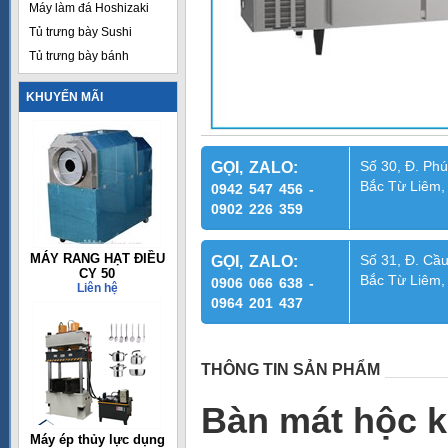
Máy làm đá Hoshizaki
Tủ trưng bày Sushi
Tủ trưng bày bánh
KHUYẾN MÃI
Số 30, Đ. Phú
GỌI, ZALO:
Bắc Từ Liêm,
0942 547 456 -
0902 226 359
MÁY RANG HẠT ĐIỀU
Số 31, Đ. Cầu
GỌI, ZALO:
CY 50
Bắc Từ Liêm,
0906 066 638 -
Liên hệ
0964 201 437
THÔNG TIN SẢN PHẨM
Bàn mát hộc 
Máy ép thủy lực dụng