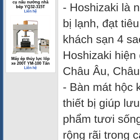
cụ nấu nướng nhà
- Hoshizaki là n
bếp YQ32-315T
Liên hệ
bị lạnh, đạt ti
khách sạn 4 sa
Hoshizaki hiện
Máy ép thủy lực lốp
xe 200T YM-100 Tấn
Châu Âu, Châu
Liên hệ
- Bàn mát hộc
thiết bị giúp lư
phẩm tươi sống,
rộng rãi trong 