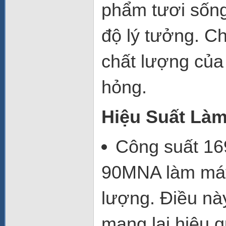
phẩm tươi sống
độ lý tưởng. C
chất lượng của
hỏng.
Hiệu Suất Làm
Công suất
169
90MNA làm mát 
lượng. Điều này
mang lại hiệu q