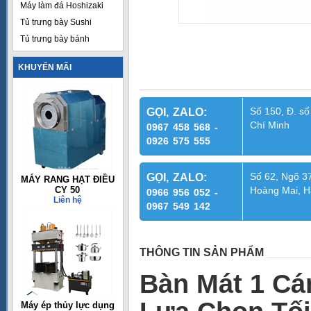
Máy làm đá Hoshizaki
Tủ trưng bày Sushi
Tủ trưng bày bánh
KHUYẾN MÃI
Số 150, Đ. số
GỌI, ZALO:
Chí Minh
0967 458 568 -
0926 575 555
Số 62, Ngõ 37
GỌI, ZALO:
MÁY RANG HẠT ĐIỀU
CY 50
Hoàng Mai, H
0966 956 052 -
Liên hệ
0967 549 142
THÔNG TIN SẢN PHẨM
Bàn Mát 1 Cá
Máy ép thủy lực dụng