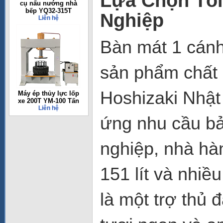
Lựa Chọn Tố
cụ nấu nướng nhà
bếp YQ32-315T
Nghiệp
Liên hệ
Bàn mát 1 cán
sản phẩm chất 
Hoshizaki Nhật 
Máy ép thủy lực lốp
xe 200T YM-100 Tấn
Liên hệ
ứng nhu cầu bả
nghiệp, nhà hàn
151 lít và nhiề
là một trợ thủ 