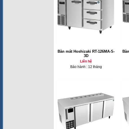
Bàn mát Hoshizaki RT-126MA-S-
Bàn
3D
Liên hệ
Bảo hành : 12 tháng