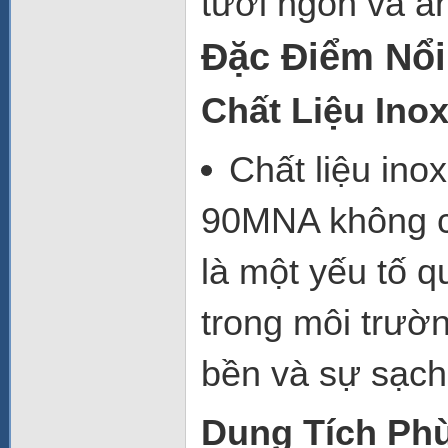
tươi ngon và an
Đặc Điểm Nổi
Chất Liệu Ino
Chất liệu inox
90MNA không ch
là một yếu tố q
trong môi trườ
bền và sự sạch
Dung Tích Ph