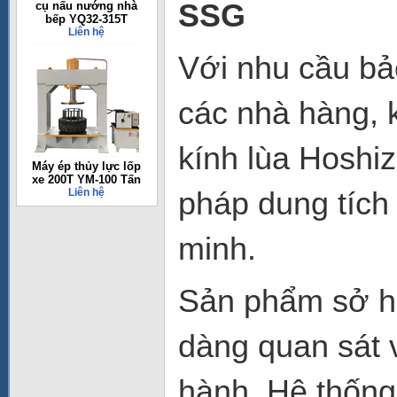
SSG
cụ nấu nướng nhà
bếp YQ32-315T
Liên hệ
Với nhu cầu bả
các nhà hàng, 
kính lùa Hosh
Máy ép thủy lực lốp
xe 200T YM-100 Tấn
pháp dung tích 
Liên hệ
minh.
Sản phẩm sở hữ
dàng quan sát v
hành. Hệ thống 