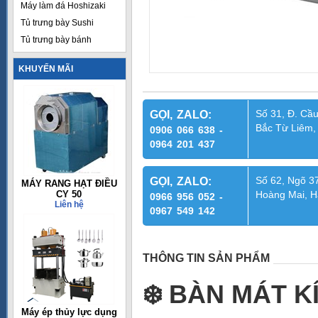
Máy làm đá Hoshizaki
Tủ trưng bày Sushi
Tủ trưng bày bánh
KHUYẾN MÃI
Số 31, Đ. Cầu
GỌI, ZALO:
Bắc Từ Liêm,
0906 066 638 -
0964 201 437
Số 62, Ngõ 37
GỌI, ZALO:
MÁY RANG HẠT ĐIỀU
CY 50
Hoàng Mai, H
0966 956 052 -
Liên hệ
0967 549 142
THÔNG TIN SẢN PHẨM
❄
️ BÀN MÁT 
Máy ép thủy lực dụng