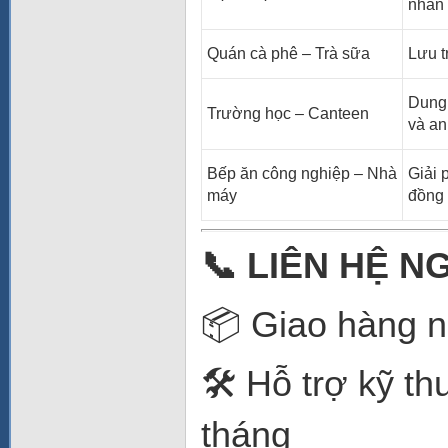
nhân 
Quán cà phê – Trà sữa
Lưu t
Dung 
Trường học – Canteen
và an
Bếp ăn công nghiệp – Nhà
Giải 
máy
đồng 
📞
LIÊN HỆ NG
📦 Giao hàng n
🛠️ Hỗ trợ kỹ t
tháng