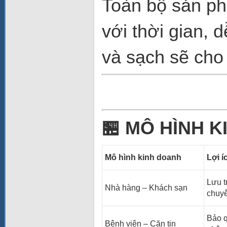
Toàn bộ sản ph
với thời gian, 
và sạch sẽ cho
🏪
MÔ HÌNH K
Mô hình kinh doanh
Lợi 
Lưu t
Nhà hàng – Khách sạn
chuyê
Bảo q
Bệnh viện – Căn tin