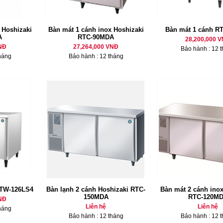
 Hoshizaki
Bàn mát 1 cánh inox Hoshizaki
Bàn mát 1 cánh R
A
RTC-90MDA
28,200,000 
NĐ
27,264,000 VNĐ
Bảo hành : 12 
háng
Bảo hành : 12 tháng
RTW-126LS4
Bàn lạnh 2 cánh Hoshizaki RTC-
Bàn mát 2 cánh inox
150MDA
RTC-120M
NĐ
Liên hệ
Liên hệ
háng
Bảo hành : 12 tháng
Bảo hành : 12 