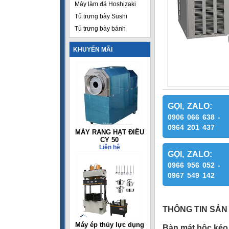
Máy làm đá Hoshizaki
Tủ trưng bày Sushi
Tủ trưng bày bánh
KHUYẾN MÃI
GỌI, ZALO:
0906 066 638 -
0964 201 437
MÁY RANG HẠT ĐIỀU
CY 50
Liên hệ
GỌI, ZALO:
0966 956 052 -
0967 549 142
THÔNG TIN SẢN
Máy ép thủy lực dụng
Bàn mát hộc ké