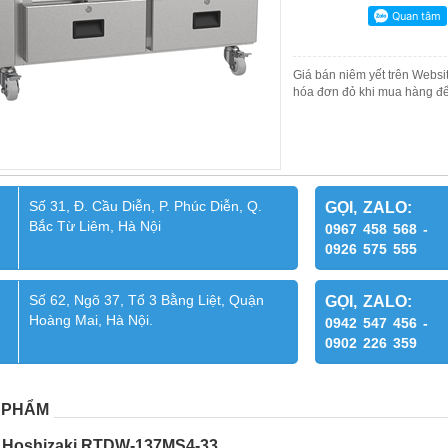
Giá bán niêm yết trên Websit
hóa đơn đỏ khi mua hàng để
Số 31, Đ. Cầu Diễn, P. Phúc Diễn, Q.
GỌI, ZALO:
Bắc Từ Liêm, Hà Nội
0967 458 568 -
0926 575 555
Số 62, Ngõ 37, Tổ 3 Bằng Liệt, Quận
GỌI, ZALO:
Hoàng Mai, Hà Nội.
0942 547 456 -
0902 226 359
 PHẨM
o Hoshizaki RTDW-137MS4-33