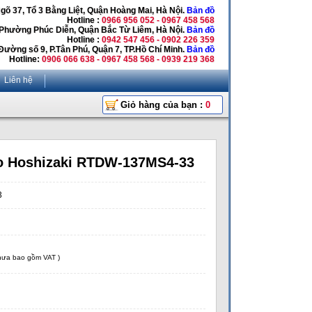
Ngõ 37, Tổ 3 Bằng Liệt, Quận Hoàng Mai, Hà Nội.
Bản đồ
Hotline :
0966 956 052 - 0967 458 568
 Phường Phúc Diễn, Quận Bắc Từ Liêm, Hà Nội.
Bản đồ
Hotline :
0942 547 456 - 0902 226 359
Đường số 9, P.Tân Phú, Quận 7, TP.Hồ Chí Minh.
Bản đồ
Hotline:
0906 066 638 - 0967 458 568 - 0939 219 368
Liên hệ
Giỏ hàng của bạn :
0
o Hoshizaki RTDW-137MS4-33
3
chưa bao gồm VAT )