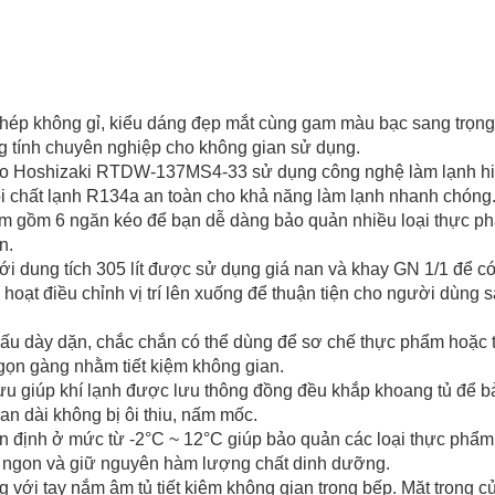
hép không gỉ, kiểu dáng đẹp mắt cùng gam màu bạc sang trọng
ng tính chuyên nghiệp cho không gian sử dụng.
éo Hoshizaki RTDW-137MS4-33 sử dụng công nghệ làm lạnh hiệ
i chất lạnh R134a an toàn cho khả năng làm lạnh nhanh chóng
ồm gồm 6 ngăn kéo để bạn dễ dàng bảo quản nhiều loại thực p
ện.
với dung tích 305 lít được sử dụng giá nan và khay GN 1/1 để có
h hoạt điều chỉnh vị trí lên xuống để thuận tiện cho người dùng 
 cấu dày dặn, chắc chắn có thể dùng để sơ chế thực phẩm hoặc
gọn gàng nhằm tiết kiệm không gian.
 lưu giúp khí lạnh được lưu thông đồng đều khắp khoang tủ để b
ian dài không bị ôi thiu, nấm mốc.
 ổn định ở mức từ -2°C ~ 12°C giúp bảo quản các loại thực phẩm 
 ngon và giữ nguyên hàm lượng chất dinh dưỡng.
ng với tay nắm âm tủ tiết kiệm không gian trong bếp. Mặt trong