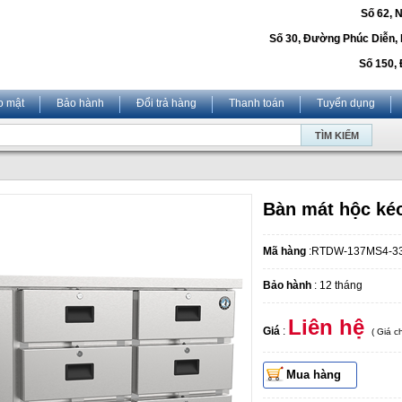
Số 62, 
Số 30, Đường Phúc Diễn,
Số 150, 
o mật
Bảo hành
Đổi trả hàng
Thanh toán
Tuyển dụng
Bàn mát hộc ké
Mã hàng
:RTDW-137MS4-3
Bảo hành
: 12 tháng
Liên hệ
Giá
:
( Giá 
Mua hàng