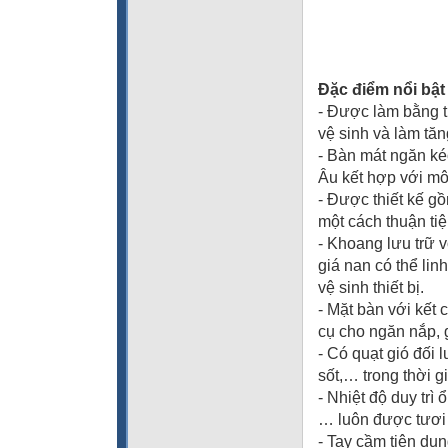
Đặc điểm nổi bật
- Được làm bằng t
vệ sinh và làm tă
- Bàn mát ngăn k
Âu kết hợp với mô
- Được thiết kế g
một cách thuận ti
- Khoang lưu trữ 
giá nan có thể lin
vệ sinh thiết bị.
- Mặt bàn với kết
cụ cho ngăn nắp, 
- Có quạt gió đối
sốt,… trong thời g
- Nhiệt độ duy trì
… luôn được tươi
- Tay cầm tiện dụ