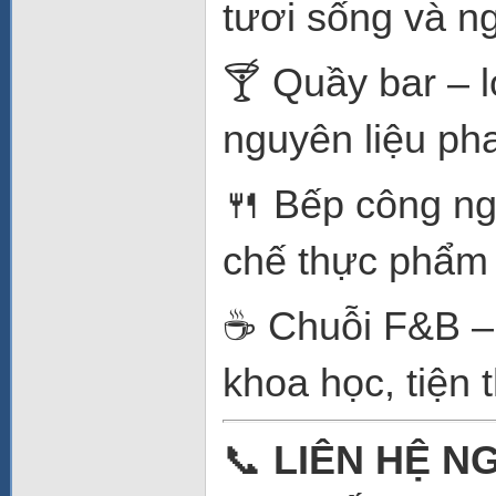
tươi sống và ng
🍸 Quầy bar – l
nguyên liệu pha
🍴 Bếp công ng
chế thực phẩm 
☕ Chuỗi F&B –
khoa học, tiện t
📞
LIÊN HỆ N