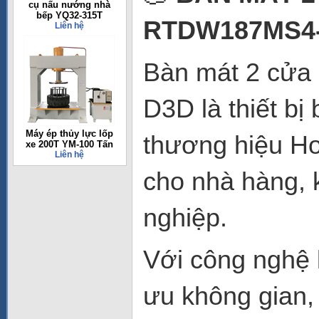
cụ nấu nướng nhà
bếp YQ32-315T
RTDW187MS4
Liên hệ
Bàn mát 2 cửa
D3D là thiết b
Máy ép thủy lực lốp
thương hiệu Ho
xe 200T YM-100 Tấn
Liên hệ
cho nhà hàng, 
nghiệp.
Với công nghệ l
ưu không gian, 