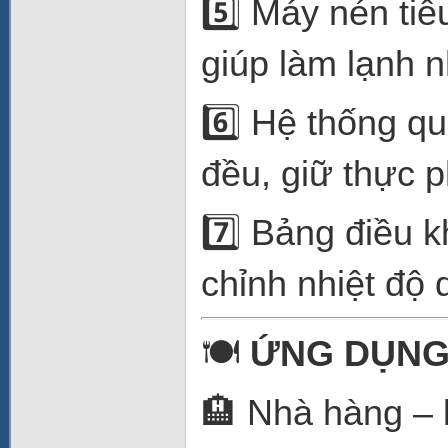
5️⃣ Máy nén ti
giúp làm lạnh 
6️⃣ Hệ thống qu
đều, giữ thực p
7️⃣ Bảng điều k
chỉnh nhiệt độ 
🍽️
ỨNG DỤNG
🏨 Nhà hàng – 