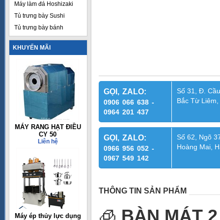
Máy làm đá Hoshizaki
Tủ trưng bày Sushi
Tủ trưng bày bánh
KHUYẾN MÃI
Số 31, Đ. Cầu
GỌI, ZALO:
Bắc Từ Liêm,
0906 066 638 -
0964 201 437
MÁY RANG HẠT ĐIỀU
CY 50
Số 62, Ngõ 37
GỌI, ZALO:
Liên hệ
Hoàng Mai, H
0966 956 052 -
0967 549 142
THÔNG TIN SẢN PHẨM
🧊
BÀN MÁT 2
Máy ép thủy lực dụng