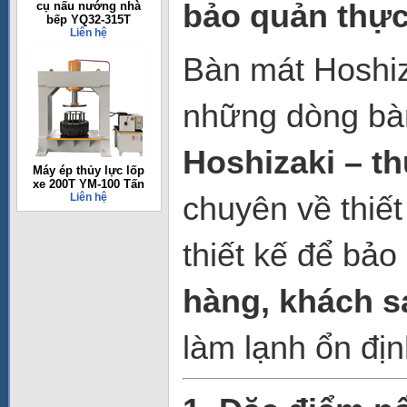
bảo quản thực
cụ nấu nướng nhà
bếp YQ32-315T
Liên hệ
Bàn mát Hoshiz
những dòng bàn
Hoshizaki – t
Máy ép thủy lực lốp
xe 200T YM-100 Tấn
chuyên về thiế
Liên hệ
thiết kế để bả
hàng, khách s
làm lạnh ổn định