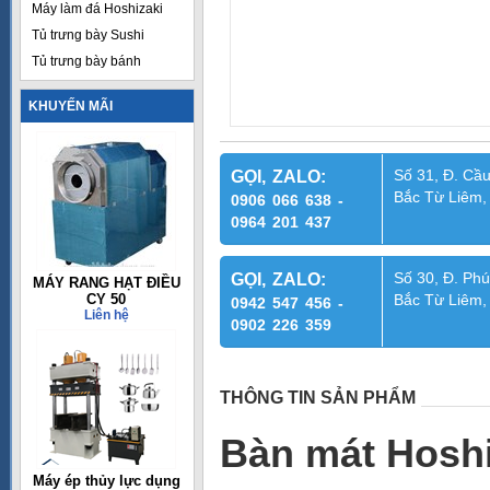
Máy làm đá Hoshizaki
Tủ trưng bày Sushi
Tủ trưng bày bánh
KHUYẾN MÃI
Số 31, Đ. Cầu
GỌI, ZALO:
Bắc Từ Liêm,
0906 066 638 -
0964 201 437
Số 30, Đ. Phú
GỌI, ZALO:
MÁY RANG HẠT ĐIỀU
CY 50
Bắc Từ Liêm,
0942 547 456 -
Liên hệ
0902 226 359
THÔNG TIN SẢN PHẨM
Bàn mát Hoshi
Máy ép thủy lực dụng