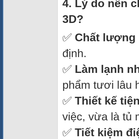
4. Lý do nên 
3D?
✅
Chất lượng
định.
✅
Làm lạnh nh
phẩm tươi lâu 
✅
Thiết kế ti
việc, vừa là tủ 
✅
Tiết kiệm đi