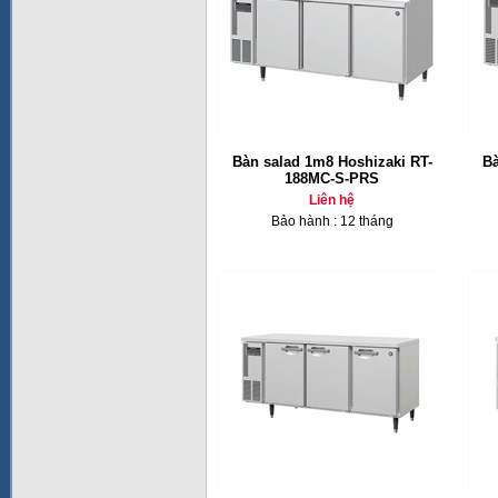
Bàn salad 1m8 Hoshizaki RT-
Bà
188MC-S-PRS
Liên hệ
Bảo hành : 12 tháng