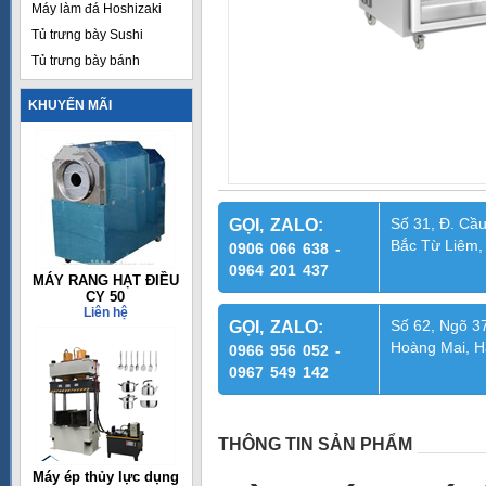
Máy làm đá Hoshizaki
Tủ trưng bày Sushi
Tủ trưng bày bánh
KHUYẾN MÃI
Số 31, Đ. Cầu
GỌI, ZALO:
Bắc Từ Liêm,
0906 066 638 -
0964 201 437
MÁY RANG HẠT ĐIỀU
CY 50
Liên hệ
Số 62, Ngõ 37
GỌI, ZALO:
Hoàng Mai, H
0966 956 052 -
0967 549 142
THÔNG TIN SẢN PHẨM
Máy ép thủy lực dụng