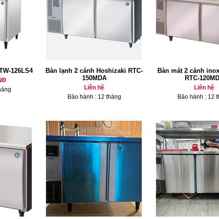
RTW-126LS4
Bàn lạnh 2 cánh Hoshizaki RTC-
Bàn mát 2 cánh inox
150MDA
RTC-120M
NĐ
Liên hệ
Liên hệ
háng
Bảo hành : 12 tháng
Bảo hành : 12 