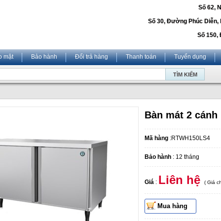
Số 62, 
Số 30, Đường Phúc Diễn,
Số 150, 
o mật
Bảo hành
Đổi trả hàng
Thanh toán
Tuyển dụng
Bàn mát 2 cánh
Mã hàng
:RTWH150LS4
Bảo hành
: 12 tháng
Liên hệ
Giá
:
( Giá 
Mua hàng