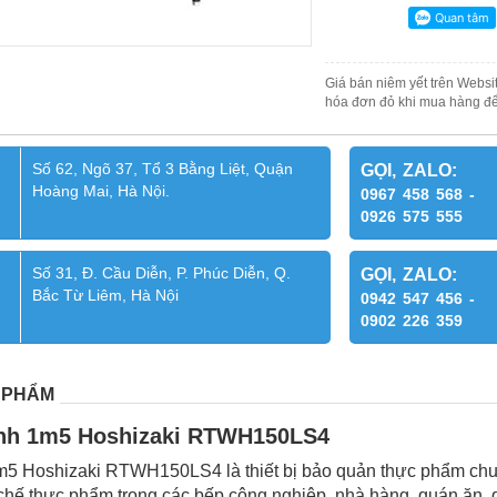
Giá bán niêm yết trên Websit
hóa đơn đỏ khi mua hàng để
Số 62, Ngõ 37, Tổ 3 Bằng Liệt, Quận
GỌI, ZALO:
Hoàng Mai, Hà Nội.
0967 458 568 -
0926 575 555
Số 31, Đ. Cầu Diễn, P. Phúc Diễn, Q.
GỌI, ZALO:
Bắc Từ Liêm, Hà Nội
0942 547 456 -
0902 226 359
 PHẨM
ánh 1m5 Hoshizaki RTWH150LS4
1m5 Hoshizaki RTWH150LS4
là thiết bị bảo quản thực phẩm ch
 chế thực phẩm trong các bếp công nghiệp, nhà hàng, quán ăn,