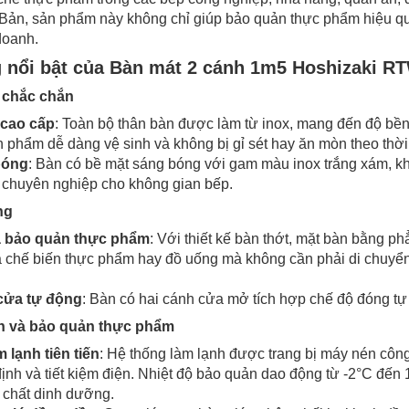
t Bản, sản phẩm này không chỉ giúp bảo quản thực phẩm hiệu qu
doanh.
g nổi bật của Bàn mát 2 cánh 1m5 Hoshizaki 
, chắc chắn
 cao cấp
: Toàn bộ thân bàn được làm từ inox, mang đến độ bền c
n phẩm dễ dàng vệ sinh và không bị gỉ sét hay ăn mòn theo thời
bóng
: Bàn có bề mặt sáng bóng với gam màu inox trắng xám, k
, chuyên nghiệp cho không gian bếp.
ng
à bảo quản thực phẩm
: Với thiết kế bàn thớt, mặt bàn bằng p
 chế biến thực phẩm hay đồ uống mà không cần phải di chuyển q
cửa tự động
: Bàn có hai cánh cửa mở tích hợp chế độ đóng tự 
nh và bảo quản thực phẩm
 lạnh tiên tiến
: Hệ thống làm lạnh được trang bị máy nén công
ịnh và tiết kiệm điện. Nhiệt độ bảo quản dao động từ -2°C đến
 chất dinh dưỡng.