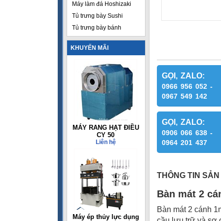
Máy làm đá Hoshizaki
Tủ trưng bày Sushi
Tủ trưng bày bánh
KHUYẾN MÃI
GỌI, ZALO:
0966 956 052 -
0967 549 142
GỌI, ZALO:
MÁY RANG HẠT ĐIỀU
0906 066 638 -
CY 50
Liên hệ
0964 201 437
THÔNG TIN SẢN
Bàn mát 2 c
Bàn mát 2 cánh 
Máy ép thủy lực dụng
cầu lưu trữ và sơ