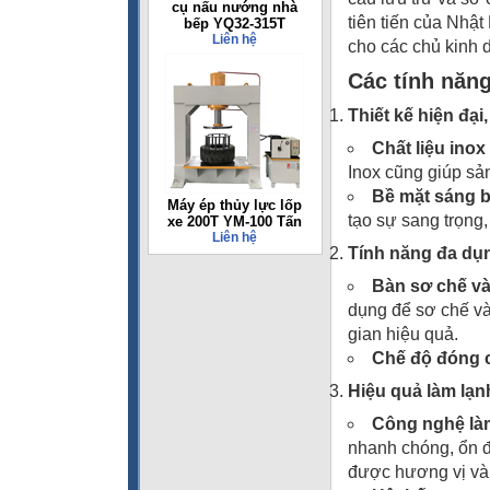
cụ nấu nướng nhà
tiên tiến của Nhậ
bếp YQ32-315T
Liên hệ
cho các chủ kinh 
Các tính năn
Thiết kế hiện đại
Chất liệu inox
Inox cũng giúp sả
Bề mặt sáng 
Máy ép thủy lực lốp
tạo sự sang trọng
xe 200T YM-100 Tấn
Liên hệ
Tính năng đa dụ
Bàn sơ chế v
dụng để sơ chế và
gian hiệu quả.
Chế độ đóng 
Hiệu quả làm lạ
Công nghệ làm
nhanh chóng, ổn đ
được hương vị và