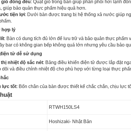
 gió đồng đều
: Quạt gió trong bàn giúp phân phối hơi lạnh đồ
, giúp bảo quản thực phẩm hiệu quả hơn.
ước tiện lợi
: Dưới bàn được trang bị hệ thống xả nước giúp n
 phẩm.
 hợp lý
ít
: Bàn có dung tích đủ lớn để lưu trữ và bảo quản thực phẩm 
ầy bar có không gian bếp không quá lớn nhưng yêu cầu bảo q
điện tử dễ sử dụng
thị nhiệt độ sắc nét
: Bảng điều khiển điện tử được lắp đặt ng
 dõi và điều chỉnh nhiệt độ cho phù hợp với từng loại thực phẩ
chắc
 lực tốt
: Bốn chân của bàn được thiết kế chắc chắn, chịu lực t
thuật
RTWH150LS4
Hoshizaki- Nhật Bản