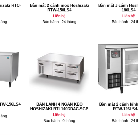
hizaki RTC-
Bàn mát 2 cánh inox Hoshizaki
Bàn mát 3 cánh Hos
RTW-150LS4
180LS4
Liên hệ
Liên hệ
háng
Bảo hành : 24 tháng
Bảo hành : 24 
RTW-156LS4
BÀN LẠNH 4 NGĂN KÉO
Bàn mát 2 cánh kính
HOSHIZAKI RTL140DDAC-SGP
RTW-126LS4
Liên hệ
Liên hệ
háng
Bảo hành : 0 tháng
Bảo hành : 24 