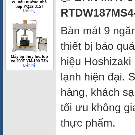
cụ nấu nướng nhà
bếp YQ32-315T
RTDW187MS4-
Liên hệ
Bàn mát 9 ngă
thiết bị bảo q
Máy ép thủy lực lốp
hiệu Hoshizaki
xe 200T YM-100 Tấn
Liên hệ
lạnh hiện đại.
hàng, khách sạ
tối ưu không g
thực phẩm.