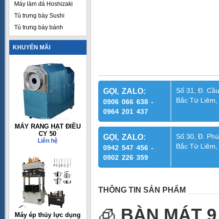
Máy làm đá Hoshizaki
Tủ trưng bày Sushi
Tủ trưng bày bánh
KHUYẾN MÃI
Số 31, Đ. Cầu
GỌI, ZALO:
Bắc Từ Liêm,
0906 066 638 -
0964 201 437
MÁY RANG HẠT ĐIỀU
CY 50
Số 30, Đ. Phú
GỌI, ZALO:
Liên hệ
Bắc Từ Liêm,
0942 547 456 -
0902 226 359
THÔNG TIN SẢN PHẨM
🧊
BÀN MÁT 9
Máy ép thủy lực dụng