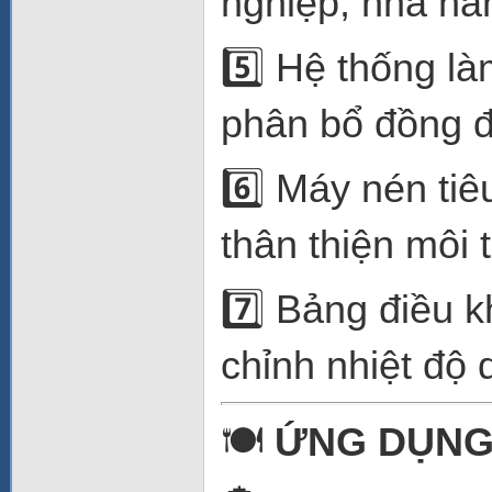
nghiệp, nhà hà
5️⃣ Hệ thống l
phân bổ đồng đ
6️⃣ Máy nén ti
thân thiện môi 
7️⃣ Bảng điều k
chỉnh nhiệt độ 
🍽️
ỨNG DỤNG