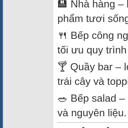
🏨 Nhà hàng – 
phẩm tươi sống
🍴 Bếp công ng
tối ưu quy trình
🍸 Quầy bar – 
trái cây và topp
🥗 Bếp salad – 
và nguyên liệu.