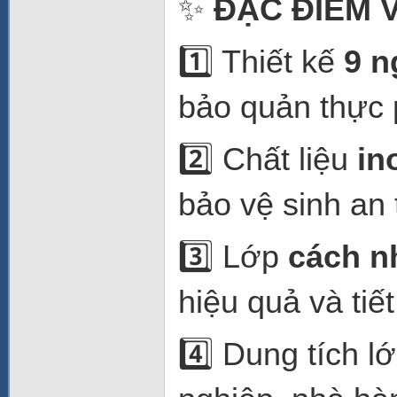
✨
ĐẶC ĐIỂM 
1️⃣ Thiết kế
9 n
bảo quản thực 
2️⃣ Chất liệu
in
bảo vệ sinh an
3️⃣ Lớp
cách n
hiệu quả và tiế
4️⃣ Dung tích l