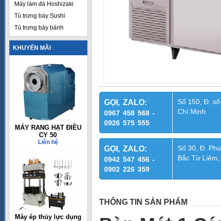
Máy làm đá Hoshizaki
Tủ trưng bày Sushi
Tủ trưng bày bánh
KHUYẾN MÃI
Số 150, Đ. số
GỌI, ZALO:
Chí Minh
0967 458 568 -
0926 575 555
MÁY RANG HẠT ĐIỀU
CY 50
Liên hệ
Số 30, Đ. Phú
GỌI, ZALO:
Bắc Từ Liêm,
0942 547 456 -
0902 226 359
THÔNG TIN SẢN PHẨM
Máy ép thủy lực dụng