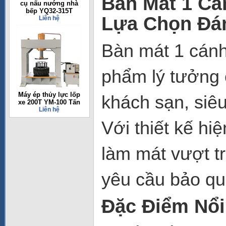
Bàn Mát 1 Cá
cụ nấu nướng nhà
bếp YQ32-315T
Lựa Chọn Đán
Liên hệ
Bàn mát 1 cán
phẩm lý tưởng 
Máy ép thủy lực lốp
khách sạn, siêu
xe 200T YM-100 Tấn
Liên hệ
Với thiết kế hiệ
làm mát vượt t
yêu cầu bảo qu
Đặc Điểm Nổi