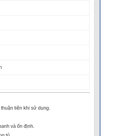
n
thuận tiện khi sử dụng.
hanh và ổn định.
g tủ.