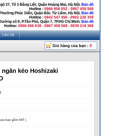
Ngõ 37, Tổ 3 Bằng Liệt, Quận Hoàng Mai, Hà Nội.
Bản đồ
Hotline :
0966 956 052 - 0967 458 568
 Phường Phúc Diễn, Quận Bắc Từ Liêm, Hà Nội.
Bản đồ
Hotline :
0942 547 456 - 0902 226 359
Đường số 9, P.Tân Phú, Quận 7, TP.Hồ Chí Minh.
Bản đồ
Hotline:
0906 066 638 - 0967 458 568 - 0939 219 368
Liên hệ
Giỏ hàng của bạn :
0
 ngăn kéo Hoshizaki
D
D
chưa bao gồm VAT )