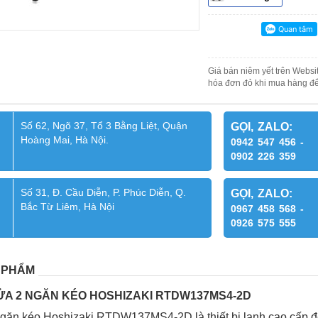
Giá bán niêm yết trên Websit
hóa đơn đỏ khi mua hàng để
Số 62, Ngõ 37, Tổ 3 Bằng Liệt, Quận
GỌI, ZALO:
Hoàng Mai, Hà Nội.
0942 547 456 -
0902 226 359
Số 31, Đ. Cầu Diễn, P. Phúc Diễn, Q.
GỌI, ZALO:
Bắc Từ Liêm, Hà Nội
0967 458 568 -
0926 575 555
 PHẨM
ỬA 2 NGĂN KÉO HOSHIZAKI RTDW137MS4-2D
găn kéo Hoshizaki RTDW137MS4-2D là thiết bị lạnh cao cấp đ