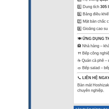
5️⃣ Dung tích
305 l
6️⃣ Bảng điều khiể
7️⃣ Mặt bàn chắc 
8️⃣ Gioăng cao su k
🍽️
ỨNG DỤNG T
🏨 Nhà hàng – khá
🍴 Bếp công nghiệ
☕ Quán cà phê – q
🥗 Bếp salad – bế
📞
LIÊN HỆ NGAY
Bàn mát Hoshizak
chuyên nghiệp.