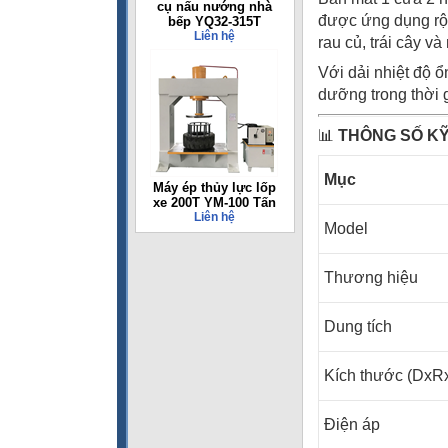
cụ nấu nướng nhà
được ứng dụng rộn
bếp YQ32-315T
Liên hệ
rau củ, trái cây và
Với dải nhiệt độ 
dưỡng trong thời g
📊
THÔNG SỐ K
Mục
Máy ép thủy lực lốp
xe 200T YM-100 Tấn
Liên hệ
Model
Thương hiệu
Dung tích
Kích thước (DxR
Điện áp