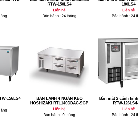
RTW-150LS4
180LS4
Liên hệ
Liên hệ
háng
Bảo hành : 24 tháng
Bảo hành : 24 
RTW-156LS4
BÀN LẠNH 4 NGĂN KÉO
Bàn mát 2 cánh kính
HOSHIZAKI RTL140DDAC-SGP
RTW-126LS4
Liên hệ
Liên hệ
háng
Bảo hành : 0 tháng
Bảo hành : 24 