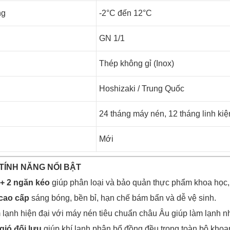
ng
-2°C đến 12°C
GN 1/1
Thép không gỉ (Inox)
Hoshizaki / Trung Quốc
24 tháng máy nén, 12 tháng linh kiệ
Mới
TÍNH NĂNG NỔI BẬT
 + 2 ngăn kéo
giúp phân loại và bảo quản thực phẩm khoa học, 
 cao cấp
sáng bóng, bền bỉ, hạn chế bám bẩn và dễ vệ sinh.
 lạnh hiện đại với máy nén tiêu chuẩn châu Âu giúp làm lạnh n
gió đối lưu
giúp khí lạnh phân bổ đồng đều trong toàn bộ khoan