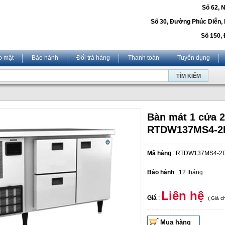
Số 62, 
Số 30, Đường Phúc Diễn,
Số 150, 
o mật
Bảo hành
Đổi trả hàng
Thanh toán
Tuyển dụng
Bàn mát 1 cửa 2
RTDW137MS4-2
Mã hàng
: RTDW137MS4-2
Bảo hành
: 12 tháng
Liên hệ
Giá
:
( Giá 
Mua hàng