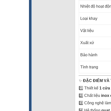
Nhiệt độ hoạt độ
Loại khay
Vật liệu
Xuất xứ
Bảo hành
Tình trạng
✨
ĐẶC ĐIỂM VÀ 
1️⃣ Thiết kế
1 cửa
2️⃣ Chất liệu
inox
3️⃣ Công nghệ làm
4️⃣ Hệ thống
quạt 