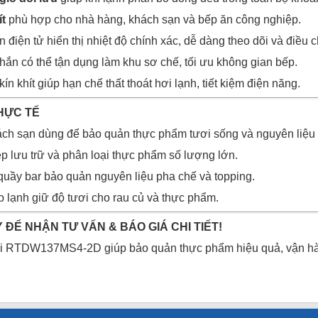
ít
phù hợp cho nhà hàng, khách sạn và bếp ăn công nghiệp.
n điện tử hiển thị nhiệt độ chính xác, dễ dàng theo dõi và điều c
chắn có thể tận dụng làm khu sơ chế, tối ưu không gian bếp.
ín khít giúp hạn chế thất thoát hơi lạnh, tiết kiệm điện năng.
HỰC TẾ
ch sạn dùng để bảo quản thực phẩm tươi sống và nguyên liệu 
p lưu trữ và phân loại thực phẩm số lượng lớn.
uầy bar bảo quản nguyên liệu pha chế và topping.
p lạnh giữ độ tươi cho rau củ và thực phẩm.
 ĐỂ NHẬN TƯ VẤN & BÁO GIÁ CHI TIẾT!
i RTDW137MS4-2D giúp bảo quản thực phẩm hiệu quả, vận hàn