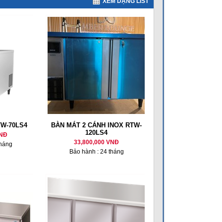
XEM DẠNG LIST
TW-70LS4
BÀN MÁT 2 CÁNH INOX RTW-
120LS4
VNĐ
33,800,000 VNĐ
tháng
Bảo hành : 24 tháng