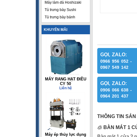
Máy làm đá Hoshizaki
Tủ trưng bày Sushi
Tủ trưng bày bánh
KHUYẾN MÃI
GỌI, ZALO:
0966 956 052 -
0967 549 142
MÁY RANG HẠT ĐIỀU
GỌI, ZALO:
CY 50
Liên hệ
0906 066 638 -
0964 201 437
THÔNG TIN SẢN
🧊
BÀN MÁT 1 C
Máy ép thủy lực dụng
Bàn mát 1 cửa 2 n