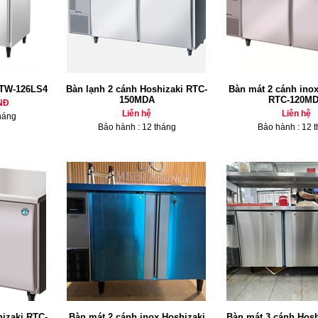
RTW-126LS4
Bàn lạnh 2 cánh Hoshizaki RTC-
Bàn mát 2 cánh inox
150MDA
RTC-120M
NĐ
Liên hệ
Liên hệ
háng
Bảo hành : 12 tháng
Bảo hành : 12 
hizaki RTC-
Bàn mát 2 cánh inox Hoshizaki
Bàn mát 3 cánh Hos