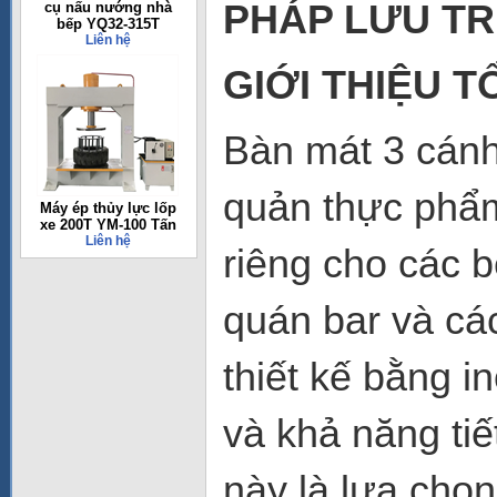
PHÁP LƯU TR
cụ nấu nướng nhà
bếp YQ32-315T
Liên hệ
GIỚI THIỆU 
Bàn mát 3 cánh
quản thực phẩm
Máy ép thủy lực lốp
xe 200T YM-100 Tấn
Liên hệ
riêng cho các 
quán bar và cá
thiết kế bằng i
và khả năng ti
này là lựa chọ