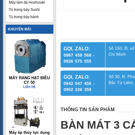
Máy làm đá Hoshizaki
Tủ trưng bày Sushi
Tủ trưng bày bánh
KHUYẾN MÃI
Số 150, Đ. số
GỌI, ZALO:
Chí Minh
0967 458 568 -
0926 575 555
Số 30, Đ. Phú
GỌI, ZALO:
MÁY RANG HẠT ĐIỀU
CY 50
Bắc Từ Liêm,
0942 547 456 -
Liên hệ
0902 226 359
THÔNG TIN SẢN PHẨM
BÀN MÁT 3 CÁ
Máy ép thủy lực dụng