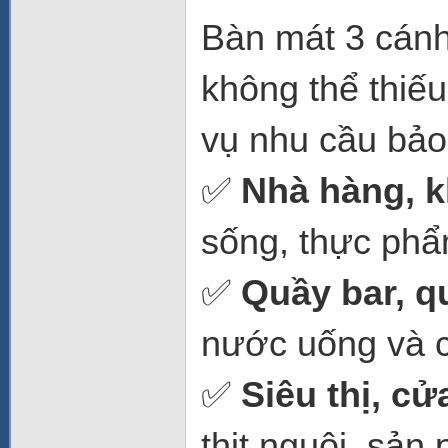
Bàn mát 3 cánh
không thể thiế
vụ nhu cầu bảo
✅
Nhà hàng, 
sống, thực phẩm
✅
Quầy bar, q
nước uống và c
✅
Siêu thị, c
thịt nguội, sản