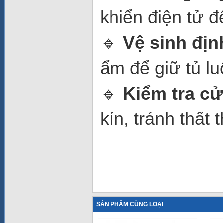
khiển điện tử đ
🔹
Vệ sinh địn
ẩm để giữ tủ lu
🔹
Kiểm tra cử
kín, tránh thất 
SẢN PHẨM CÙNG LOẠI