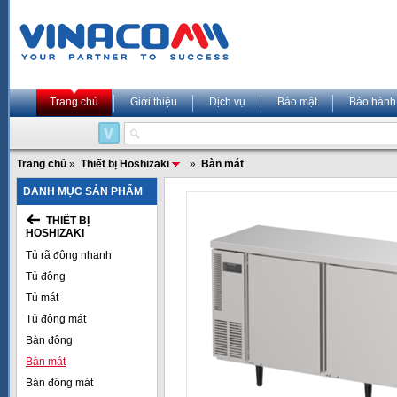
Trang chủ
Giới thiệu
Dịch vụ
Bảo mật
Bảo hành
Trang chủ
»
Thiết bị Hoshizaki
»
Bàn mát
DANH MỤC SẢN PHẨM
THIẾT BỊ
HOSHIZAKI
Tủ rã đông nhanh
Tủ đông
Tủ mát
Tủ đông mát
Bàn đông
Bàn mát
Bàn đông mát