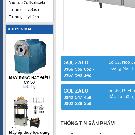
Máy làm đá Hoshizaki
Tủ trưng bày Sushi
Tủ trưng bày bánh
KHUYẾN MÃI
Số 62, Ngõ 37
GỌI, ZALO:
Hoàng Mai, H
0966 956 052 -
0967 549 142
MÁY RANG HẠT ĐIỀU
CY 50
Liên hệ
Số 30, Đ. Phú
GỌI, ZALO:
Bắc Từ Liêm,
0942 547 456 -
0902 226 359
THÔNG TIN SẢN PHẨM
Máy ép thủy lực dụng