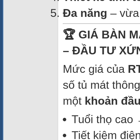
Đa năng
– vừa 
🏆 GIÁ BÀN M
– ĐẦU TƯ XỨ
Mức giá của
R
số tủ mát thông
một
khoản đầu 
Tuổi thọ cao 
Tiết kiệm điệ