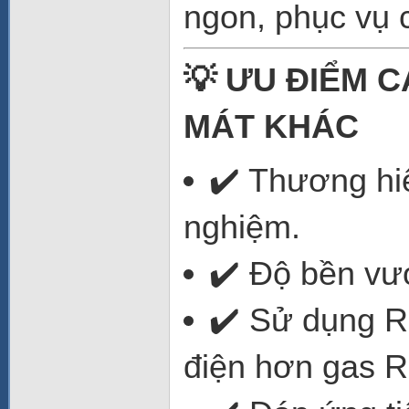
ngon, phục vụ 
💡 ƯU ĐIỂM 
MÁT KHÁC
✔️ Thương hi
nghiệm.
✔️ Độ bền vượ
✔️ Sử dụng R2
điện hơn gas R