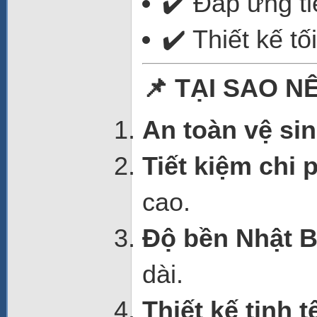
✔️ Đáp ứng t
✔️ Thiết kế tố
📌 TẠI SAO 
An toàn vệ sin
Tiết kiệm chi 
cao.
Độ bền Nhật 
dài.
Thiết kế tinh t