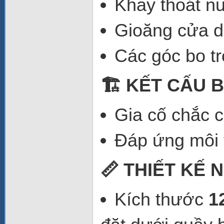
Khay thoát nư
Gioăng cửa dạ
Các góc bo t
🏗️ KẾT CẤU 
Gia cố chắc c
Đáp ứng môi 
📏 THIẾT KẾ 
Kích thước
1