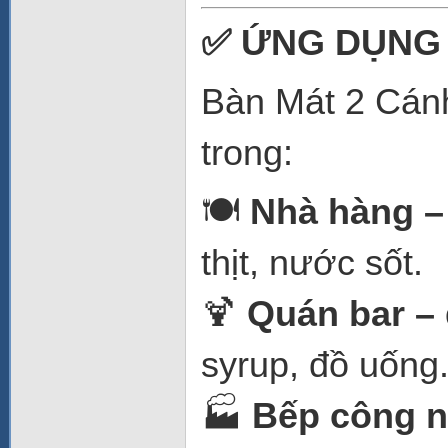
✅ ỨNG DỤNG
Bàn Mát 2 Cán
trong:
🍽️
Nhà hàng –
thịt, nước sốt.
🍹
Quán bar –
syrup, đồ uống
🏭
Bếp công n