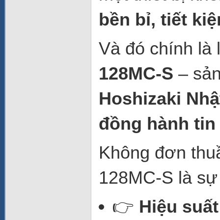
bền bỉ, tiết k
Và đó chính là 
128MC-S
– sản
Hoshizaki Nhậ
đồng hành tin
Không đơn thuầ
128MC-S là sự 
👉
Hiệu suấ