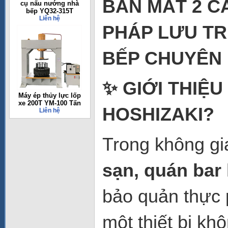
BÀN MÁT 2 CÁ
cụ nấu nướng nhà
bếp YQ32-315T
Liên hệ
PHÁP LƯU TR
BẾP CHUYÊN
✨ GIỚI THIỆU
Máy ép thủy lực lốp
xe 200T YM-100 Tấn
HOSHIZAKI?
Liên hệ
Trong không gi
sạn, quán bar
bảo quản thực 
một thiết bị kh