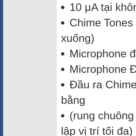
10 μA tại khô
Chime Tones 
xuống)
Microphone độ
Microphone Đ
Đầu ra Chime 
bằng
(rung chuông 
lập vị trí tối đa)