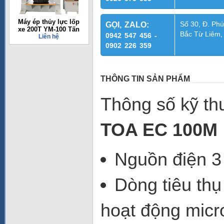
Máy ép thủy lực lốp
Số 30, Đ. Phú
GỌI, ZALO:
xe 200T YM-100 Tấn
Bắc Từ Liêm,
0942 547 456 -
Liên hệ
0902 226 359
THÔNG TIN SẢN PHẨM
Thông số kỹ th
TOA EC 100M
Nguồn điện 3
Dòng tiêu th
hoạt động micr