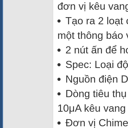
đơn vị kêu vang
Tạo ra 2 loạt
một thông báo 
2 nút ấn để h
Spec: Loại đ
Nguồn điện D
Dòng tiêu th
10μA kêu vang 
Đơn vị Chime 