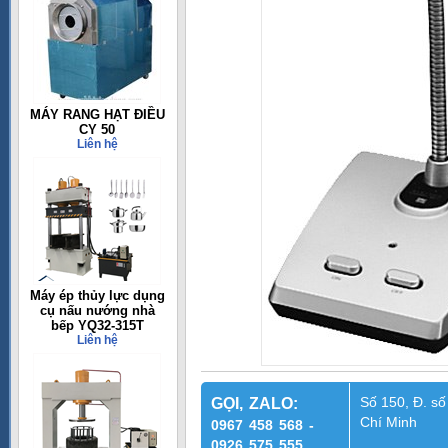
MÁY RANG HẠT ĐIỀU
CY 50
Liên hệ
Máy ép thủy lực dụng
cụ nấu nướng nhà
bếp YQ32-315T
Liên hệ
Số 150, Đ. số
GỌI, ZALO:
Chí Minh
0967 458 568 -
0926 575 555