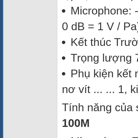
Microphone: 
0 dB = 1 V / Pa
Kết thúc Trườ
Trọng lượng 
Phụ kiện kết n
nơ vít ... ... 1, k
Tính năng của
100M