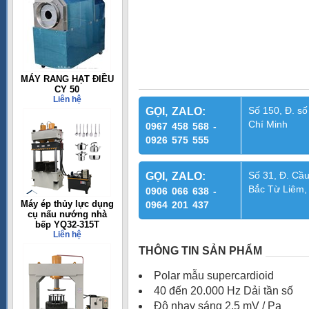
MÁY RANG HẠT ĐIỀU
CY 50
Liên hệ
Số 150, Đ. số
GỌI, ZALO:
Chí Minh
0967 458 568 -
0926 575 555
Số 31, Đ. Cầu
GỌI, ZALO:
Bắc Từ Liêm,
0906 066 638 -
Máy ép thủy lực dụng
0964 201 437
cụ nấu nướng nhà
bếp YQ32-315T
Liên hệ
THÔNG TIN SẢN PHẨM
Polar mẫu supercardioid
40 đến 20.000 Hz Dải tần số
Độ nhạy sáng 2,5 mV / Pa