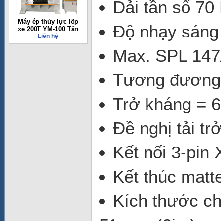
Dải tần số 70
Máy ép thủy lực lốp
Độ nhạy sáng 
xe 200T YM-100 Tấn
Liên hệ
Max. SPL 147
Tương đương 
Trở kháng = 
Đề nghị tải t
Kết nối 3-pin
Kết thúc mat
Kích thước ch