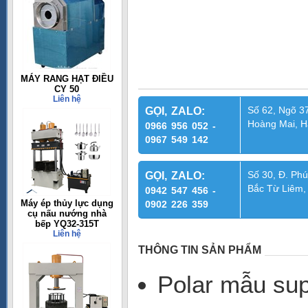
MÁY RANG HẠT ĐIỀU
CY 50
Liên hệ
Số 62, Ngõ 37
GỌI, ZALO:
Hoàng Mai, H
0966 956 052 -
0967 549 142
Số 30, Đ. Phú
GỌI, ZALO:
Bắc Từ Liêm,
0942 547 456 -
Máy ép thủy lực dụng
0902 226 359
cụ nấu nướng nhà
bếp YQ32-315T
Liên hệ
THÔNG TIN SẢN PHẨM
Polar mẫu sup