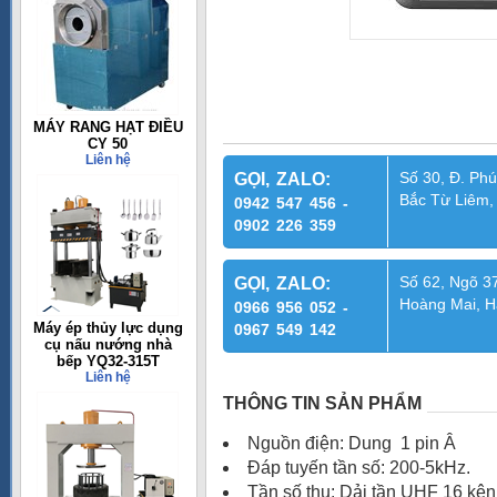
MÁY RANG HẠT ĐIỀU
CY 50
Liên hệ
Số 30, Đ. Phú
GỌI, ZALO:
Bắc Từ Liêm,
0942 547 456 -
0902 226 359
Số 62, Ngõ 37
GỌI, ZALO:
Hoàng Mai, H
0966 956 052 -
Máy ép thủy lực dụng
0967 549 142
cụ nấu nướng nhà
bếp YQ32-315T
Liên hệ
THÔNG TIN SẢN PHẨM
Nguồn điện: Dung 1 pin Â
Đáp tuyến tần số: 200-5kHz.
Tần số thu: Dải tần UHF 16 kên