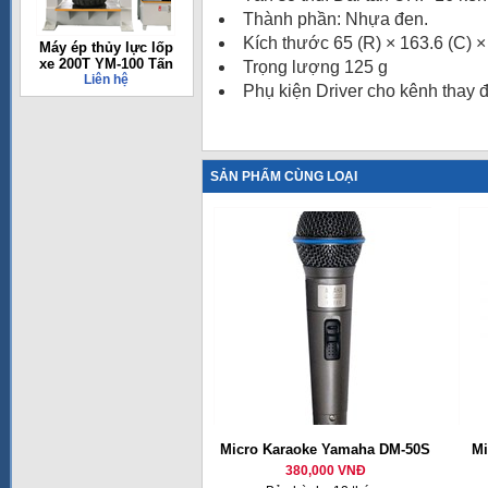
Thành phần: Nhựa đen.
Kích thước 65 (R) × 163.6 (C) 
Máy ép thủy lực lốp
xe 200T YM-100 Tấn
Trọng lượng 125 g
Liên hệ
Phụ kiện Driver cho kênh thay đổi 
SẢN PHẨM CÙNG LOẠI
Micro Karaoke Yamaha DM-50S
Mi
380,000 VNĐ