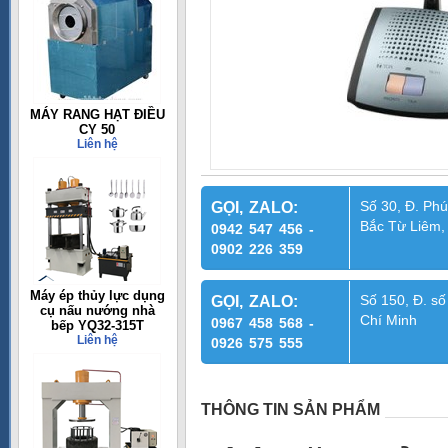
MÁY RANG HẠT ĐIỀU
CY 50
Liên hệ
Số 30, Đ. Phú
GỌI, ZALO:
Bắc Từ Liêm,
0942 547 456 -
0902 226 359
Máy ép thủy lực dụng
Số 150, Đ. số
GỌI, ZALO:
cụ nấu nướng nhà
Chí Minh
0967 458 568 -
bếp YQ32-315T
Liên hệ
0926 575 555
THÔNG TIN SẢN PHẨM