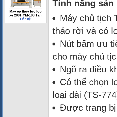
Tính năng sản
Máy ép thủy lực lốp
Máy chủ tịch 
xe 200T YM-100 Tấn
Liên hệ
tháo rời và có l
Nút bấm ưu ti
cho máy chủ tịc
Ngõ ra điều k
Có thể chọn l
loại dài (TS-774
Được trang bị