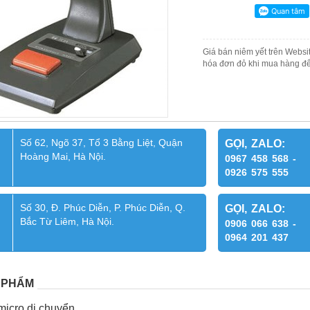
Giá bán niêm yết trên Websit
hóa đơn đỏ khi mua hàng để
Số 62, Ngõ 37, Tổ 3 Bằng Liệt, Quận
GỌI, ZALO:
Hoàng Mai, Hà Nội.
0967 458 568 -
0926 575 555
Số 30, Đ. Phúc Diễn, P. Phúc Diễn, Q.
GỌI, ZALO:
Bắc Từ Liêm, Hà Nội.
0906 066 638 -
0964 201 437
 PHẨM
micro di chuyển