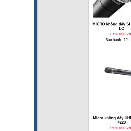
MICRO không dây S
LC
2,750,000 V
Bảo hành : 12 t
Micro không dây U
4220
3,520,000 V