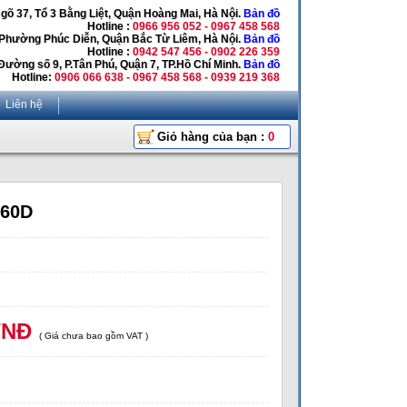
Ngõ 37, Tổ 3 Bằng Liệt, Quận Hoàng Mai, Hà Nội.
Bản đồ
Hotline :
0966 956 052 - 0967 458 568
 Phường Phúc Diễn, Quận Bắc Từ Liêm, Hà Nội.
Bản đồ
Hotline :
0942 547 456 - 0902 226 359
Đường số 9, P.Tân Phú, Quận 7, TP.Hồ Chí Minh.
Bản đồ
Hotline:
0906 066 638 - 0967 458 568 - 0939 219 368
Liên hệ
Giỏ hàng của bạn :
0
660D
VNĐ
( Giá chưa bao gồm VAT )