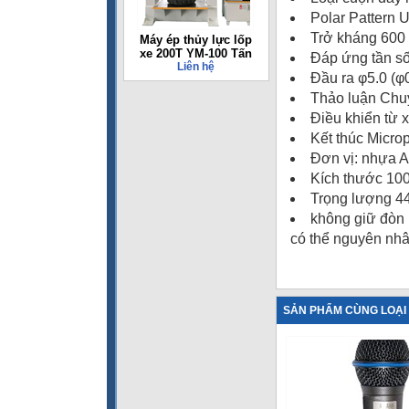
Polar Pattern U
Trở kháng 600 
Máy ép thủy lực lốp
xe 200T YM-100 Tấn
Đáp ứng tần s
Liên hệ
Đầu ra φ5.0 (φ0
Thảo luận Chuy
Điều khiển từ 
Kết thúc Micr
Đơn vị: nhựa 
Kích thước 100 
Trọng lượng 440
không giữ đòn b
có thể nguyên nhân
SẢN PHẨM CÙNG LOẠI