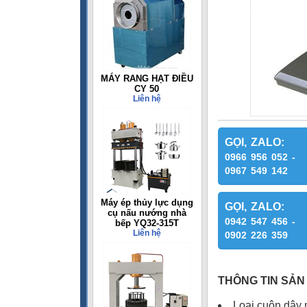
MÁY RANG HẠT ĐIỀU
CY 50
Liên hệ
GỌI, ZALO:
0966 956 052 -
0967 549 142
Máy ép thủy lực dụng
GỌI, ZALO:
cụ nấu nướng nhà
0942 547 456 -
bếp YQ32-315T
Liên hệ
0902 226 359
THÔNG TIN SẢN
Loại cuộn dây 