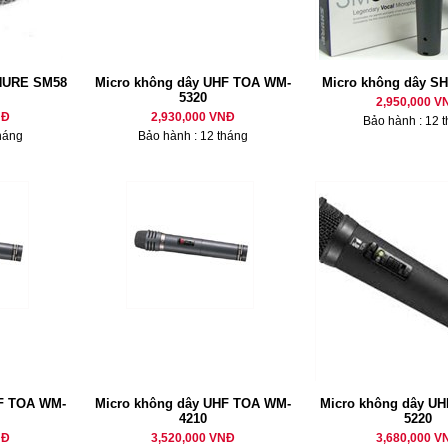
HURE SM58
Micro không dây UHF TOA WM-
Micro không dây S
5320
2,950,000 V
NĐ
2,930,000 VNĐ
Bảo hành : 12 
háng
Bảo hành : 12 tháng
HF TOA WM-
Micro không dây UHF TOA WM-
Micro không dây U
4210
5220
NĐ
3,520,000 VNĐ
3,680,000 V