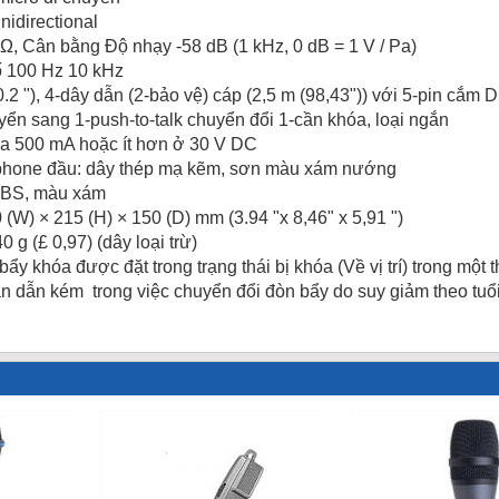
nidirectional
Ω, Cân bằng Độ nhạy -58 dB (1 kHz, 0 dB = 1 V / Pa)
ố 100 Hz 10 kHz
.2 "), 4-dây dẫn (2-bảo vệ) cáp (2,5 m (98,43")) với 5-pin cắm 
ển sang 1-push-to-talk chuyển đổi 1-cần khóa, loại ngắn
xa 500 mA hoặc ít hơn ở 30 V DC
ophone đầu: dây thép mạ kẽm, sơn màu xám nướng
ABS, màu xám
(W) × 215 (H) × 150 (D) mm (3.94 "x 8,46" x 5,91 ")
 g (£ 0,97) (dây loại trừ)
ẩy khóa được đặt trong trạng thái bị khóa (Về vị trí) trong một 
 dẫn kém trong việc chuyển đổi đòn bẩy do suy giảm theo tuổi t