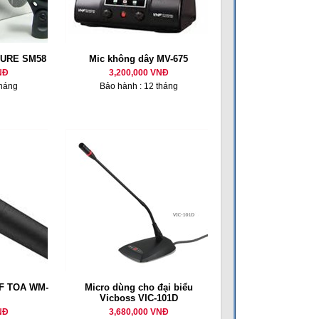
HURE SM58
Mic không dây MV-675
NĐ
3,200,000 VNĐ
tháng
Bảo hành : 12 tháng
HF TOA WM-
Micro dùng cho đại biểu
Vicboss VIC-101D
NĐ
3,680,000 VNĐ