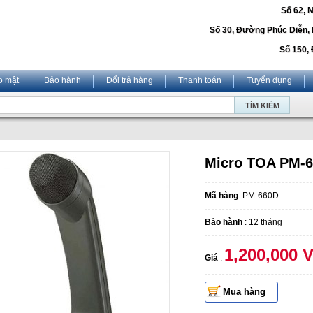
Số 62, 
Số 30, Đường Phúc Diễn,
Số 150, 
o mật
Bảo hành
Đổi trả hàng
Thanh toán
Tuyển dụng
Micro TOA PM-
Mã hàng
:PM-660D
Bảo hành
: 12 tháng
1,200,000 
Giá
:
Mua hàng