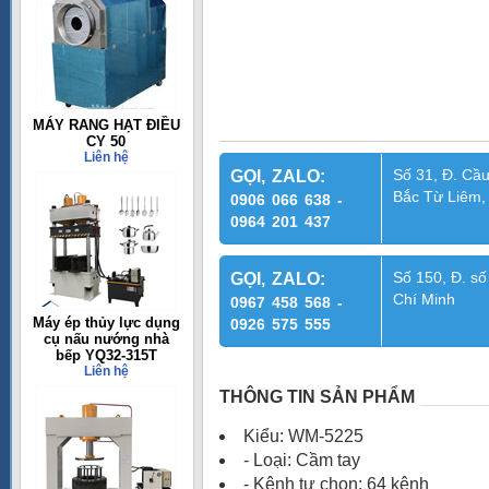
MÁY RANG HẠT ĐIỀU
CY 50
Liên hệ
Số 31, Đ. Cầu
GỌI, ZALO:
Bắc Từ Liêm,
0906 066 638 -
0964 201 437
Số 150, Đ. số
GỌI, ZALO:
Chí Minh
0967 458 568 -
Máy ép thủy lực dụng
0926 575 555
cụ nấu nướng nhà
bếp YQ32-315T
Liên hệ
THÔNG TIN SẢN PHẨM
Kiểu: WM-5225
- Loại: Cầm tay
- Kênh tự chọn: 64 kênh