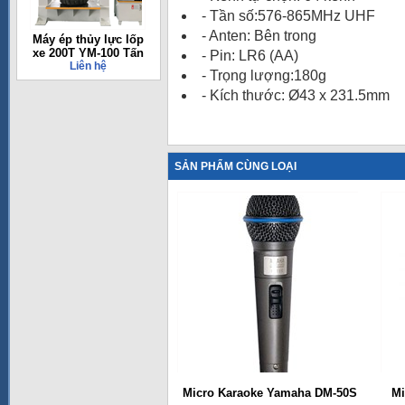
- Tần số:576-865MHz UHF
- Anten: Bên trong
Máy ép thủy lực lốp
xe 200T YM-100 Tấn
- Pin: LR6 (AA)
Liên hệ
- Trọng lượng:180g
- Kích thước: Ø43 x 231.5mm
SẢN PHẨM CÙNG LOẠI
Micro Karaoke Yamaha DM-50S
Mi