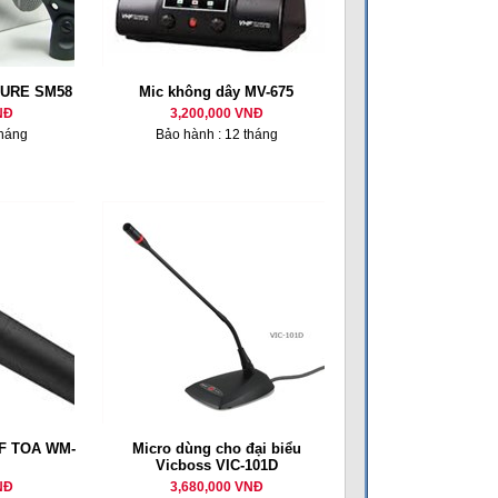
HURE SM58
Mic không dây MV-675
NĐ
3,200,000 VNĐ
tháng
Bảo hành : 12 tháng
HF TOA WM-
Micro dùng cho đại biểu
Vicboss VIC-101D
NĐ
3,680,000 VNĐ