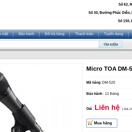
Số 62, 
Số 30, Đường Phúc Diễn,
Số 150, 
o mật
Bảo hành
Đổi trả hàng
Thanh toán
Tuyển dụng
Micro TOA DM-
Mã hàng
:DM-520
Bảo hành
: 12 tháng
Liên hệ
Giá
:
( Giá 
Mua hàng