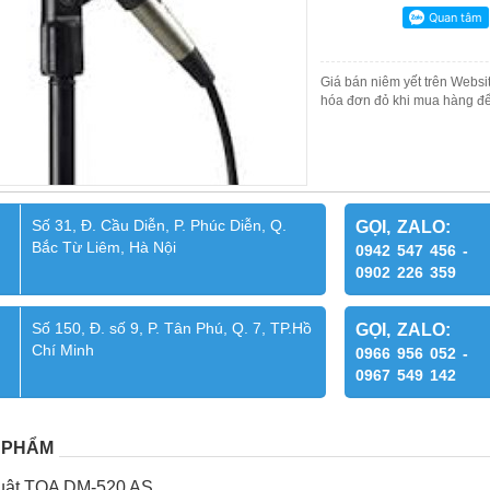
Giá bán niêm yết trên Websit
hóa đơn đỏ khi mua hàng để
Số 31, Đ. Cầu Diễn, P. Phúc Diễn, Q.
GỌI, ZALO:
Bắc Từ Liêm, Hà Nội
0942 547 456 -
0902 226 359
Số 150, Đ. số 9, P. Tân Phú, Q. 7, TP.Hồ
GỌI, ZALO:
Chí Minh
0966 956 052 -
0967 549 142
 PHẨM
huật TOA DM-520 AS