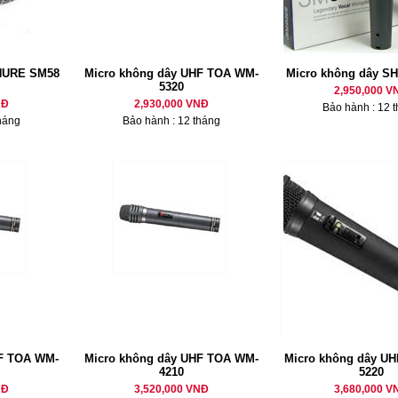
HURE SM58
Micro không dây UHF TOA WM-
Micro không dây S
5320
2,950,000 V
NĐ
2,930,000 VNĐ
Bảo hành : 12 
háng
Bảo hành : 12 tháng
HF TOA WM-
Micro không dây UHF TOA WM-
Micro không dây U
4210
5220
NĐ
3,520,000 VNĐ
3,680,000 V