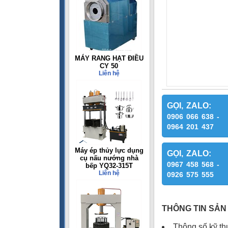
MÁY RANG HẠT ĐIỀU
CY 50
Liên hệ
GỌI, ZALO:
0906 066 638 -
0964 201 437
Máy ép thủy lực dụng
GỌI, ZALO:
cụ nấu nướng nhà
0967 458 568 -
bếp YQ32-315T
Liên hệ
0926 575 555
THÔNG TIN SẢN
Thông số kỹ t