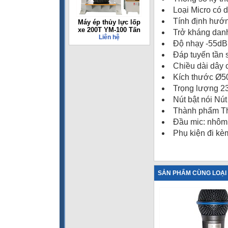
Loại Micro có 
Tính định hư
Máy ép thủy lực lốp
xe 200T YM-100 Tấn
Trở kháng dan
Liên hệ
Độ nhạy -55dB
Đáp tuyến tần 
Chiều dài dây 
Kích thước Ø
Trọng lượng 2
Nút bật nói Nút
Thành phẩm Th
Đầu mic: nhôm
Phụ kiện đi kè
SẢN PHẨM CÙNG LOẠI