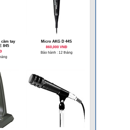
 cầm tay
Micro AKG D 44S
E 845
860,000 VNĐ
Đ
Bảo hành : 12 tháng
tháng