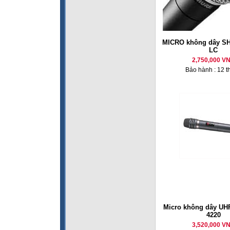
MICRO không dây S
LC
2,750,000 V
Bảo hành : 12 t
Micro không dây U
4220
3,520,000 V