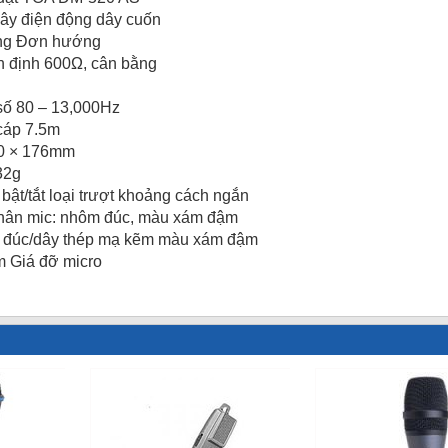
dây điện động dây cuốn
ớng Đơn hướng
h định 600Ω, cân bằng
số 80 – 13,000Hz
cáp 7.5m
50 × 176mm
32g
 bật/tắt loại trượt khoảng cách ngắn
ân mic: nhôm đúc, màu xám đậm
 đúc/dây thép mạ kẽm màu xám đậm
m Giá đỡ micro