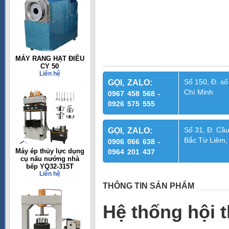
MÁY RANG HẠT ĐIỀU
CY 50
Liên hệ
Số 150, Đ. số
GỌI, ZALO:
Chí Minh
0967 458 568 -
0926 575 555
Số 31, Đ. Cầu
GỌI, ZALO:
Bắc Từ Liêm,
0906 066 638 -
Máy ép thủy lực dụng
0964 201 437
cụ nấu nướng nhà
bếp YQ32-315T
Liên hệ
THÔNG TIN SẢN PHẨM
Hệ thống hội 