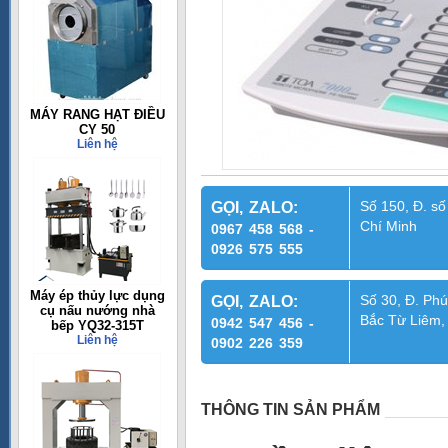
MÁY RANG HẠT ĐIỀU
CY 50
Liên hệ
Số 150, Đ. số
GỌI, ZALO:
Chí Minh
0967 458 568 -
0926 575 555
Máy ép thủy lực dụng
Số 30, Đ. Phú
GỌI, ZALO:
cụ nấu nướng nhà
Bắc Từ Liêm,
0942 547 456 -
bếp YQ32-315T
Liên hệ
0902 226 359
THÔNG TIN SẢN PHẨM