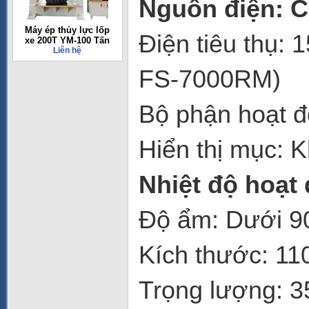
Nguồn điện: 
Máy ép thủy lực lốp
Điện tiêu thụ: 
xe 200T YM-100 Tấn
Liên hệ
FS-7000RM)
Bộ phận hoạt đ
Hiển thị mục: K
Nhiệt độ hoạt
Độ ẩm: Dưới 9
Kích thước: 11
Trọng lượng: 3