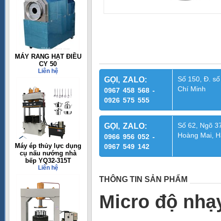
MÁY RANG HẠT ĐIỀU
CY 50
Liên hệ
Số 150, Đ. số
GỌI, ZALO:
Chí Minh
0967 458 568 -
0926 575 555
Số 62, Ngõ 37
GỌI, ZALO:
Hoàng Mai, H
0966 956 052 -
Máy ép thủy lực dụng
0967 549 142
cụ nấu nướng nhà
bếp YQ32-315T
Liên hệ
THÔNG TIN SẢN PHẨM
Micro độ nhạ