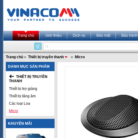
Trang chủ
Giới thiệu
Dịch vụ
Bảo mật
Bảo hành
Trang chủ
»
Thiết bị truyền thanh
»
Micro
DANH MỤC SẢN PHẨM
THIẾT BỊ TRUYỀN
THANH
Thiết bị trợ giảng
Thiết bị tăng âm
Các loại Loa
Micro
KHUYẾN MÃI