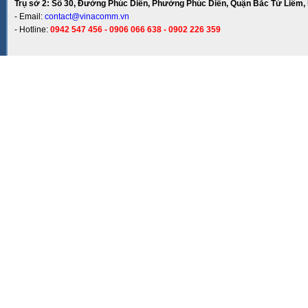
Trụ sở 2: Số 30, Đường Phúc Diễn, Phường Phúc Diễn, Quận Bắc Từ Liêm, 
- Email:
contact@vinacomm.vn
- Hotline:
0942 547 456 - 0906 066 638 - 0902 226 359