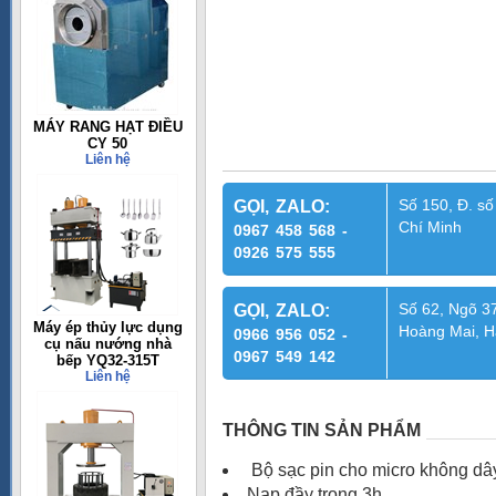
MÁY RANG HẠT ĐIỀU
CY 50
Liên hệ
Số 150, Đ. số
GỌI, ZALO:
Chí Minh
0967 458 568 -
0926 575 555
Số 62, Ngõ 37
GỌI, ZALO:
Máy ép thủy lực dụng
Hoàng Mai, H
0966 956 052 -
cụ nấu nướng nhà
0967 549 142
bếp YQ32-315T
Liên hệ
THÔNG TIN SẢN PHẨM
Bộ sạc pin cho micro không dâ
Nạp đầy trong 3h