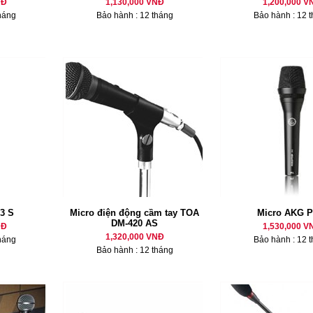
NĐ
1,130,000 VNĐ
1,200,000 V
háng
Bảo hành : 12 tháng
Bảo hành : 12 
3 S
Micro điện động cầm tay TOA
Micro AKG P
DM-420 AS
NĐ
1,530,000 V
1,320,000 VNĐ
háng
Bảo hành : 12 
Bảo hành : 12 tháng