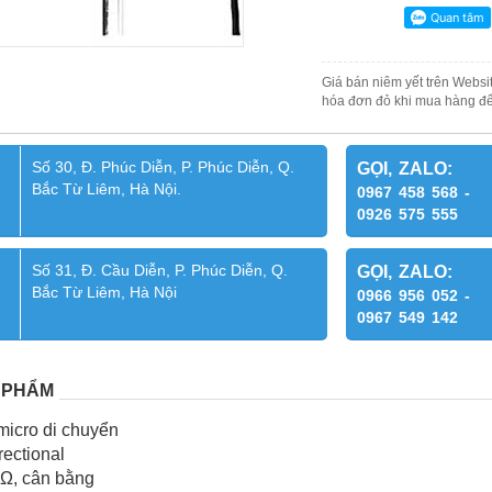
Giá bán niêm yết trên Websit
hóa đơn đỏ khi mua hàng để
Số 30, Đ. Phúc Diễn, P. Phúc Diễn, Q.
GỌI, ZALO:
Bắc Từ Liêm, Hà Nội.
0967 458 568 -
0926 575 555
Số 31, Đ. Cầu Diễn, P. Phúc Diễn, Q.
GỌI, ZALO:
Bắc Từ Liêm, Hà Nội
0966 956 052 -
0967 549 142
 PHẨM
micro di chuyển
irectional
 Ω, cân bằng