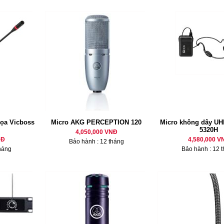
tọa Vicboss
Micro AKG PERCEPTION 120
Micro không dây U
5320H
4,050,000 VNĐ
NĐ
4,580,000 V
Bảo hành : 12 tháng
háng
Bảo hành : 12 