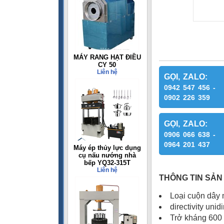
MÁY RANG HẠT ĐIỀU
CY 50
Liên hệ
GỌI, ZALO:
0942 547 456 -
0902 226 359
GỌI, ZALO:
0906 066 638 -
0964 201 437
Máy ép thủy lực dụng
cụ nấu nướng nhà
bếp YQ32-315T
Liên hệ
THÔNG TIN SẢN
Loại cuộn dây 
directivity unid
Trở kháng 600