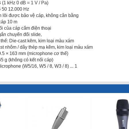
 (1 kHz 0 dB = 1 V / Pa)
ố 50 12.000 Hz
n lõi được bảo vệ cáp, không cân bằng
cáp 10 m
ối của cáp cắm điện thoại
ắn chuyển đổi slide,
thể: Die-cast kẽm, kim loại màu xám
st nhôm / dây thép mạ kẽm, kim loại màu xám
.5 × 163 mm (microphone cơ thể)
5 g (không có kết nối cáp)
crophone (W5/16, W5 / 8, W3 / 8) ... 1