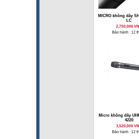
MICRO không dây S
LC
2,750,000 V
Bảo hành : 12 t
Micro không dây U
4220
3,520,000 V
Bảo hành : 12 t