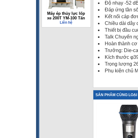
Độ nhạy -52 dB
Đáp ứng tần s
Máy ép thủy lực lốp
Kết nối cáp đơ
xe 200T YM-100 Tấn
Liên hệ
Chiều dài dây 
Thiết bị đầu cu
Talk Chuyển ng
Hoàn thành cơ 
Trưởng: Die-ca
Kích thước φ39
Trọng lượng 26
Phụ kiện chủ Mi
SẢN PHẨM CÙNG LOẠI