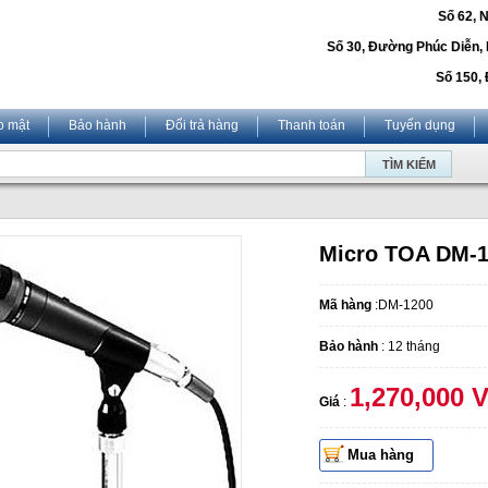
Số 62, 
Số 30, Đường Phúc Diễn,
Số 150, 
o mật
Bảo hành
Đổi trả hàng
Thanh toán
Tuyển dụng
Micro TOA DM-
Mã hàng
:DM-1200
Bảo hành
: 12 tháng
1,270,000 
Giá
:
Mua hàng