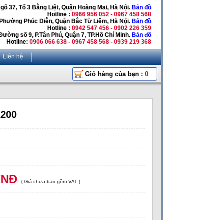
Ngõ 37, Tổ 3 Bằng Liệt, Quận Hoàng Mai, Hà Nội.
Bản đồ
Hotline :
0966 956 052 - 0967 458 568
 Phường Phúc Diễn, Quận Bắc Từ Liêm, Hà Nội.
Bản đồ
Hotline :
0942 547 456 - 0902 226 359
Đường số 9, P.Tân Phú, Quận 7, TP.Hồ Chí Minh.
Bản đồ
Hotline:
0906 066 638 - 0967 458 568 - 0939 219 368
Liên hệ
Giỏ hàng của bạn :
0
1200
VNĐ
( Giá chưa bao gồm VAT )