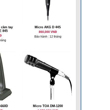
 cầm tay
Micro AKG D 44S
E 845
860,000 VNĐ
Đ
Bảo hành : 12 tháng
tháng
-660D
Micro TOA DM-1200