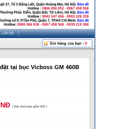
Ngõ 37, Tổ 3 Bằng Liệt, Quận Hoàng Mai, Hà Nội.
Bản đồ
Hotline :
0966 956 052 - 0967 458 568
 Phường Phúc Diễn, Quận Bắc Từ Liêm, Hà Nội.
Bản đồ
Hotline :
0942 547 456 - 0902 226 359
Đường số 9, P.Tân Phú, Quận 7, TP.Hồ Chí Minh.
Bản đồ
Hotline:
0906 066 638 - 0967 458 568 - 0939 219 368
Liên hệ
Giỏ hàng của bạn :
0
 đặt tại bục Vicboss GM 460B
VNĐ
( Giá chưa bao gồm VAT )