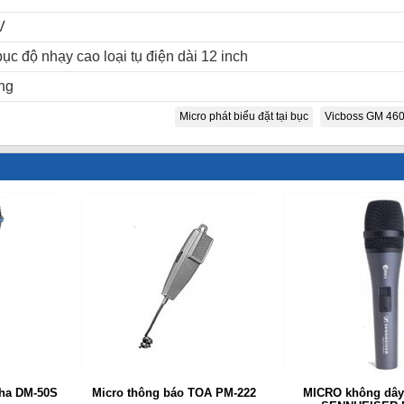
V
bục độ nhạy cao loại tụ điện dài 12 inch
ng
Micro phát biểu đặt tại bục
Vicboss GM 46
ha DM-50S
Micro thông báo TOA PM-222
MICRO không dây