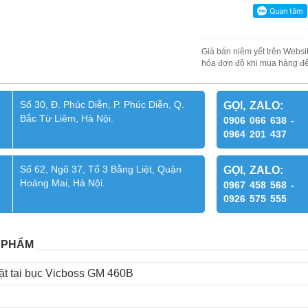
Giá bán niêm yết trên Websit
hóa đơn đỏ khi mua hàng để
Số 30, Đ. Phúc Diễn, P. Phúc Diễn, Q.
GỌI, ZALO:
Bắc Từ Liêm, Hà Nội.
0906 066 638 -
0964 201 437
Số 62, Ngõ 37, Tổ 3 Bằng Liệt, Quận
GỌI, ZALO:
Hoàng Mai, Hà Nội.
0967 458 568 -
0926 575 555
 PHẨM
đặt tại bục Vicboss GM 460B