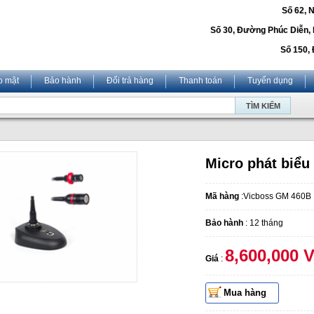
Số 62, 
Số 30, Đường Phúc Diễn,
Số 150, 
o mật
Bảo hành
Đổi trả hàng
Thanh toán
Tuyển dụng
Micro phát biểu
Mã hàng
:Vicboss GM 460B
Bảo hành
: 12 tháng
8,600,000 
Giá
:
Mua hàng