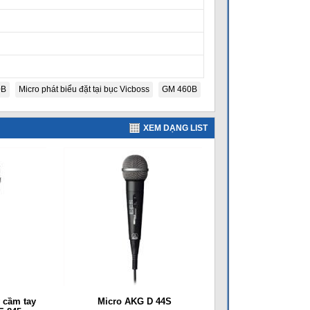
0B
Micro phát biểu đặt tại bục Vicboss
GM 460B
XEM DẠNG LIST
 cầm tay
Micro AKG D 44S