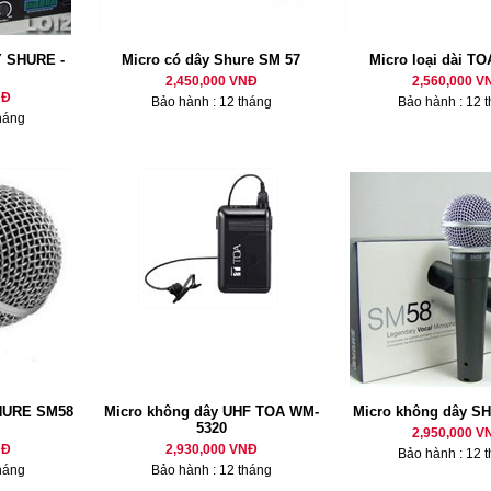
 SHURE -
Micro có dây Shure SM 57
Micro loại dài TO
2,450,000 VNĐ
2,560,000 V
NĐ
Bảo hành : 12 tháng
Bảo hành : 12 
háng
HURE SM58
Micro không dây UHF TOA WM-
Micro không dây S
5320
2,950,000 V
NĐ
2,930,000 VNĐ
Bảo hành : 12 
háng
Bảo hành : 12 tháng