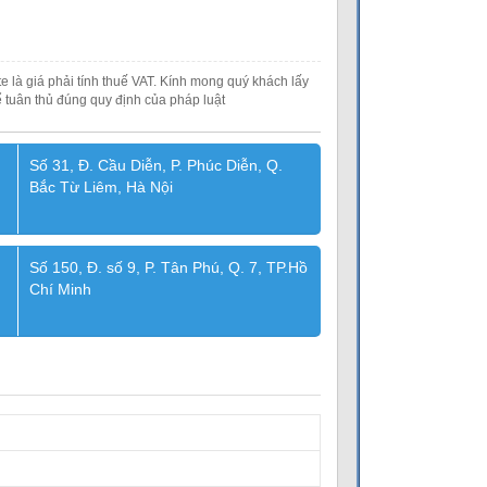
e là giá phải tính thuế VAT. Kính mong quý khách lấy
 tuân thủ đúng quy định của pháp luật
Số 31, Đ. Cầu Diễn, P. Phúc Diễn, Q.
Bắc Từ Liêm, Hà Nội
Số 150, Đ. số 9, P. Tân Phú, Q. 7, TP.Hồ
Chí Minh