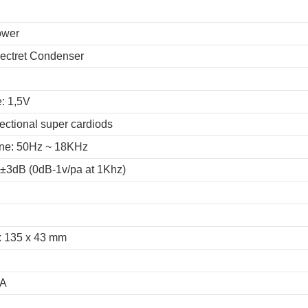
ower
lectret Condenser
e: 1,5V
irectional super cardiods
ne: 50Hz ~ 18KHz
dB±3dB (0dB-1v/pa at 1Khz)
x 135 x 43 mm
EA