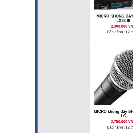
MICRO KHÔNG DÂY
LX88 III
2,300,000 V
Bảo hành : 12 t
MICRO không dây S
LC
2,750,000 V
Bảo hành : 12 t