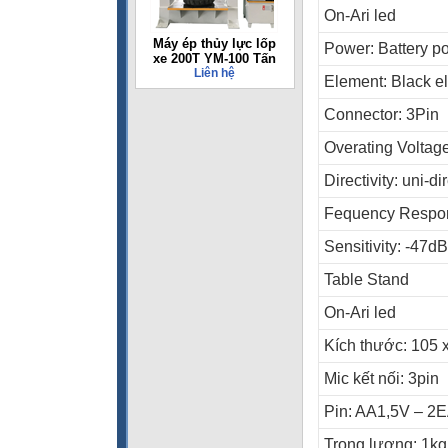
On-Ari led
Máy ép thủy lực lốp
Power: Battery p
xe 200T YM-100 Tấn
Liên hệ
Element: Black e
Connector: 3Pin
Overating Voltag
Directivity: uni-d
Fequency Respo
Sensitivity: -47
Table Stand
On-Ari led
Kích thước: 105 
Mic kết nối: 3pin
Pin: AA1,5V – 2
Trọng lượng: 1kg