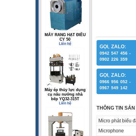
MÁY RANG HẠT ĐIỀU
CY 50
Liên hệ
GỌI, ZALO:
0942 547 456 -
0902 226 359
GỌI, ZALO:
0966 956 052 -
0967 549 142
Máy ép thủy lực dụng
cụ nấu nướng nhà
bếp YQ32-315T
Liên hệ
THÔNG TIN SẢN
Micro phát biểu 
Microphone