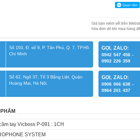
Giá bán niêm yết trên Websit
hóa đơn đỏ khi mua hàng để
Số 150, Đ. số 9, P. Tân Phú, Q. 7, TP.Hồ
GỌI, ZALO:
Chí Minh
0942 547 456 -
0902 226 359
Số 62, Ngõ 37, Tổ 3 Bằng Liệt, Quận
GỌI, ZALO:
Hoàng Mai, Hà Nội.
0906 066 638 -
0964 201 437
 PHẨM
cầm tay Vicboss P-091 : 1CH
CROPHONE SYSTEM