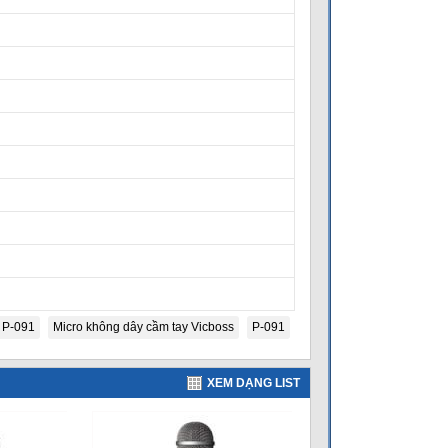
 P-091
Micro không dây cầm tay Vicboss
P-091
XEM DẠNG LIST