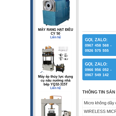
MÁY RANG HẠT ĐIỀU
CY 50
Liên hệ
GỌI, ZALO:
0967 458 568 -
0926 575 555
GỌI, ZALO:
0966 956 052 -
0967 549 142
Máy ép thủy lực dụng
cụ nấu nướng nhà
bếp YQ32-315T
Liên hệ
THÔNG TIN SẢN
Micro không dây 
WIRELESS MI