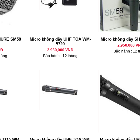
HURE SM58
Micro không dây UHF TOA WM-
Micro không dây S
5320
2,950,000 V
NĐ
2,930,000 VNĐ
Bảo hành : 12 
háng
Bảo hành : 12 tháng
HF TOA WM-
Micro không dây UHF TOA WM-
Micro không dây U