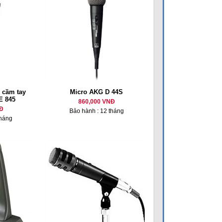
 cầm tay
Micro AKG D 44S
E 845
860,000 VNĐ
Đ
Bảo hành : 12 tháng
tháng