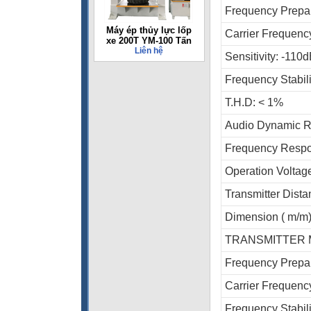
Frequency Prepar
Máy ép thủy lực lốp
Carrier Frequen
xe 200T YM-100 Tấn
Liên hệ
Sensitivity: -110
Frequency Stabil
T.H.D: < 1%
Audio Dynamic 
Frequency Resp
Operation Volta
Transmitter Dist
Dimension ( m/m
TRANSMITTER
Frequency Prepar
Carrier Frequen
Frequency Stabil