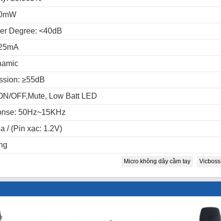
50mW
her Degree: <40dB
<25mA
namic
ssion: ≥55dB
 ON/OFF,Mute, Low Batt LED
onse: 50Hz~15KHz
a / (Pin xạc: 1.2V)
ng
Micro không dây cầm tay
Vicboss