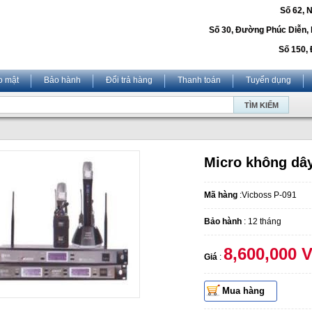
Số 62, 
Số 30, Đường Phúc Diễn,
Số 150, 
o mật
Bảo hành
Đổi trả hàng
Thanh toán
Tuyển dụng
Micro không dây
Mã hàng
:Vicboss P-091
Bảo hành
: 12 tháng
8,600,000 
Giá
:
Mua hàng