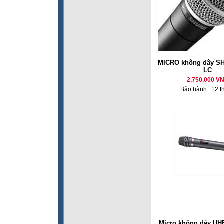
MICRO không dây S
LC
2,750,000 V
Bảo hành : 12 t
Micro không dây U