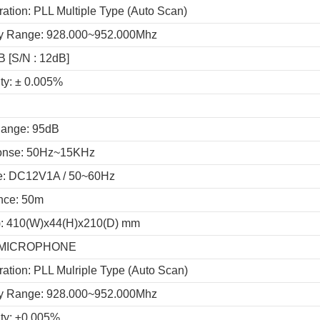
ation: PLL Multiple Type (Auto Scan)
cy Range: 928.000~952.000Mhz
dB [S/N : 12dB]
ity: ± 0.005%
Range: 95dB
onse: 50Hz~15KHz
ge: DC12V1A / 50~60Hz
ance: 50m
): 410(W)x44(H)x210(D) mm
 MICROPHONE
ation: PLL Mulriple Type (Auto Scan)
cy Range: 928.000~952.000Mhz
ity: ±0.005%