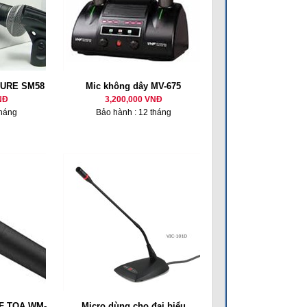
HURE SM58
Mic không dây MV-675
NĐ
3,200,000 VNĐ
tháng
Bảo hành : 12 tháng
HF TOA WM-
Micro dùng cho đại biểu