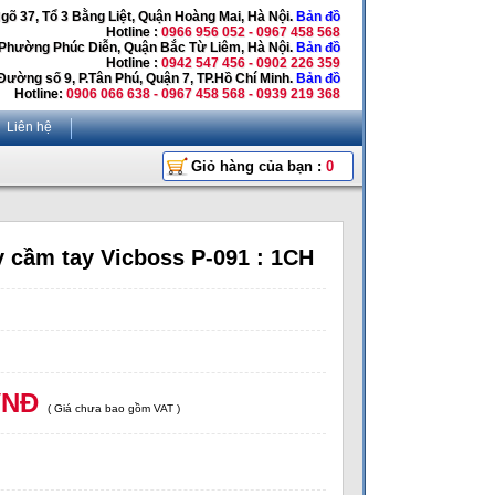
Ngõ 37, Tổ 3 Bằng Liệt, Quận Hoàng Mai, Hà Nội.
Bản đồ
Hotline :
0966 956 052 - 0967 458 568
 Phường Phúc Diễn, Quận Bắc Từ Liêm, Hà Nội.
Bản đồ
Hotline :
0942 547 456 - 0902 226 359
Đường số 9, P.Tân Phú, Quận 7, TP.Hồ Chí Minh.
Bản đồ
Hotline:
0906 066 638 - 0967 458 568 - 0939 219 368
Liên hệ
Giỏ hàng của bạn :
0
 cầm tay Vicboss P-091 : 1CH
VNĐ
( Giá chưa bao gồm VAT )