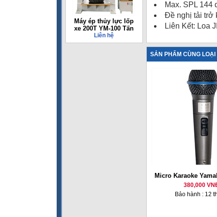
Max. SPL 144
Đề nghị tải tr
Máy ép thủy lực lốp
Liên Kết: Loa 
xe 200T YM-100 Tấn
Liên hệ
SẢN PHẨM CÙNG LOẠI
Micro Karaoke Yama
380,000 VN
Bảo hành : 12 t