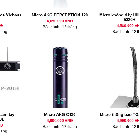
tọa Vicboss
Micro AKG PERCEPTION 120
Micro không dây U
5320H
4,050,000 VNĐ
NĐ
4,580,000 V
Bảo hành : 12 tháng
háng
Bảo hành : 12 
cầm tay
Micro AKG C430
Micro thông báo T
01
4,900,000 VNĐ
4,900,000 V
NĐ
Bảo hành : 12 tháng
Bảo hành : 12 
háng