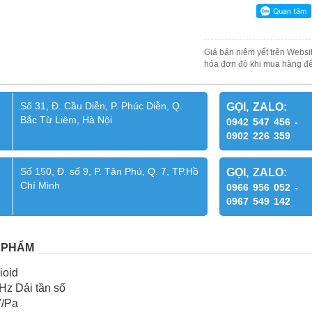
Giá bán niêm yết trên Websit
hóa đơn đỏ khi mua hàng để
Số 31, Đ. Cầu Diễn, P. Phúc Diễn, Q.
GỌI, ZALO:
Bắc Từ Liêm, Hà Nội
0942 547 456 -
0902 226 359
Số 150, Đ. số 9, P. Tân Phú, Q. 7, TP.Hồ
GỌI, ZALO:
Chí Minh
0966 956 052 -
0967 549 142
 PHẨM
ioid
Hz Dải tần số
V/Pa