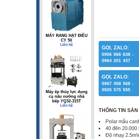
MÁY RANG HẠT ĐIỀU
CY 50
Liên hệ
GỌI, ZALO:
0906 066 638 -
0964 201 437
GỌI, ZALO:
0967 458 568 -
0926 575 555
Máy ép thủy lực dụng
cụ nấu nướng nhà
bếp YQ32-315T
Liên hệ
THÔNG TIN SẢN
Polar mẫu card
40 đến 20.000 
Độ nhạy 2.5m