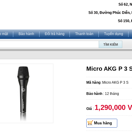
Số 62, 
Số 30, Đường Phúc Diễn,
Số 150, 
o mật
Bảo hành
Đổi trả hàng
Thanh toán
Tuyển dụng
Micro AKG P 3 
Mã hàng
:Micro AKG P 3 S
Bảo hành
: 12 tháng
1,290,000 
Giá
:
Mua hàng