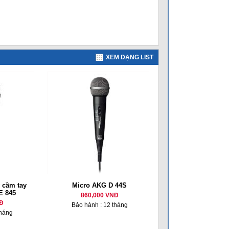
XEM DẠNG LIST
 cầm tay
Micro AKG D 44S
E 845
860,000 VNĐ
Đ
Bảo hành : 12 tháng
tháng