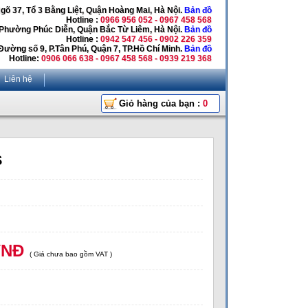
Ngõ 37, Tổ 3 Bằng Liệt, Quận Hoàng Mai, Hà Nội.
Bản đồ
Hotline :
0966 956 052 - 0967 458 568
 Phường Phúc Diễn, Quận Bắc Từ Liêm, Hà Nội.
Bản đồ
Hotline :
0942 547 456 - 0902 226 359
Đường số 9, P.Tân Phú, Quận 7, TP.Hồ Chí Minh.
Bản đồ
Hotline:
0906 066 638 - 0967 458 568 - 0939 219 368
Liên hệ
Giỏ hàng của bạn :
0
S
VNĐ
( Giá chưa bao gồm VAT )