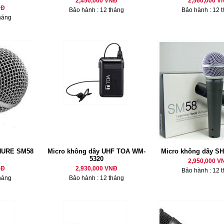
2,450,000 VNĐ
2,560,000 V
NĐ
Bảo hành : 12 tháng
Bảo hành : 12 
háng
HURE SM58
Micro không dây UHF TOA WM-
Micro không dây S
5320
2,950,000 V
NĐ
2,930,000 VNĐ
Bảo hành : 12 
háng
Bảo hành : 12 tháng