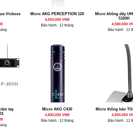
tọa Vicboss
Micro AKG PERCEPTION 120
Micro không dây U
5320H
4,050,000 VNĐ
NĐ
4,580,000 V
Bảo hành : 12 tháng
háng
Bảo hành : 12 
cầm tay
Micro AKG C430
Micro thông báo T
01
4,900,000 VNĐ
4,900,000 V
NĐ
Bảo hành : 12 tháng
Bảo hành : 12 
háng