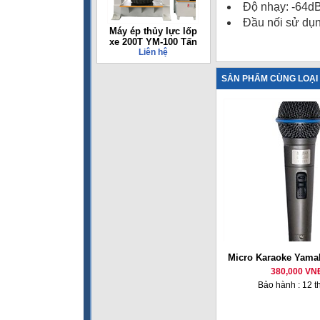
Độ nhạy: -64dB
Đầu nối sử dụ
Máy ép thủy lực lốp
xe 200T YM-100 Tấn
Liên hệ
SẢN PHẨM CÙNG LOẠI
Micro Karaoke Yama
380,000 VN
Bảo hành : 12 t