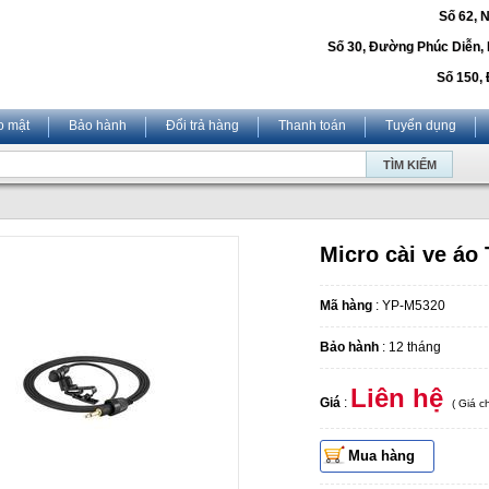
Số 62, 
Số 30, Đường Phúc Diễn,
Số 150, 
o mật
Bảo hành
Đổi trả hàng
Thanh toán
Tuyển dụng
Micro cài ve áo
Mã hàng
: YP-M5320
Bảo hành
: 12 tháng
Liên hệ
Giá
:
( Giá 
Mua hàng