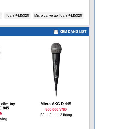
o
Toa YP-M5320
Micro cài ve áo Toa YP-M5320
XEM DẠNG LIST
 cầm tay
Micro AKG D 44S
E 845
860,000 VNĐ
Đ
Bảo hành : 12 tháng
tháng