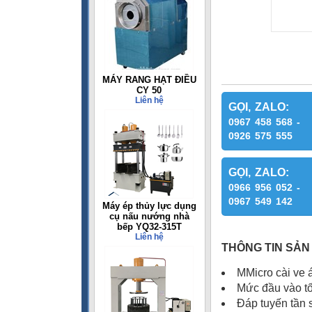
MÁY RANG HẠT ĐIỀU
CY 50
Liên hệ
GỌI, ZALO:
0967 458 568 -
0926 575 555
GỌI, ZALO:
0966 956 052 -
0967 549 142
Máy ép thủy lực dụng
cụ nấu nướng nhà
bếp YQ32-315T
Liên hệ
THÔNG TIN SẢN
M
Micro cài ve
Mức đầu vào tố
Đáp tuyến tần 