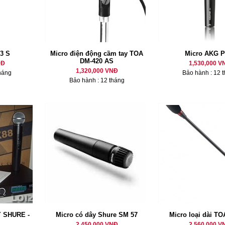
3 S
Micro điện động cầm tay TOA
Micro AKG P
DM-420 AS
NĐ
1,530,000 V
1,320,000 VNĐ
háng
Bảo hành : 12 
Bảo hành : 12 tháng
 SHURE -
Micro có dây Shure SM 57
Micro loại dài TO
2,450,000 VNĐ
2,560,000 V