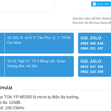
Giá bán niêm yết trên Websit
hóa đơn đỏ khi mua hàng để
Số 150, Đ. số 9, P. Tân Phú, Q. 7, TP.Hồ
GỌI, ZALO:
Chí Minh
0906 066 638 -
0964 201 437
Số 62, Ngõ 37, Tổ 3 Bằng Liệt, Quận
GỌI, ZALO:
Hoàng Mai, Hà Nội.
0942 547 456 -
0902 226 359
 PHẨM
 áo TOA YP-M5300 là micro tụ điện đa hướng.
i đa: 110dB.
số: 100-15kHz.