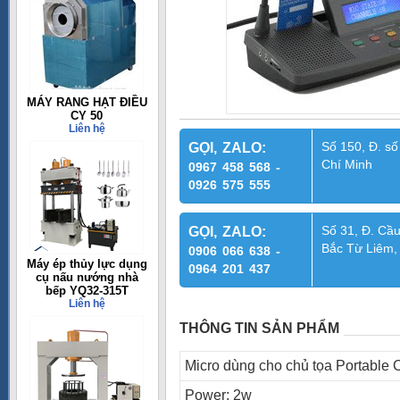
MÁY RANG HẠT ĐIỀU
CY 50
Liên hệ
Số 150, Đ. số
GỌI, ZALO:
Chí Minh
0967 458 568 -
0926 575 555
Số 31, Đ. Cầu
GỌI, ZALO:
Bắc Từ Liêm,
0906 066 638 -
Máy ép thủy lực dụng
0964 201 437
cụ nấu nướng nhà
bếp YQ32-315T
Liên hệ
THÔNG TIN SẢN PHẨM
Micro dùng cho chủ tọa Portable
Power: 2w