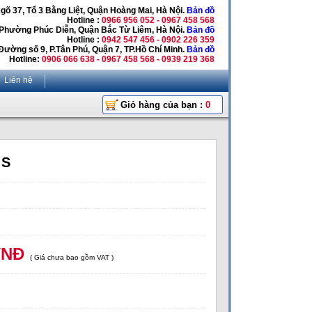
Ngõ 37, Tổ 3 Bằng Liệt, Quận Hoàng Mai, Hà Nội.
Bản đồ
Hotline :
0966 956 052 - 0967 458 568
 Phường Phúc Diễn, Quận Bắc Từ Liêm, Hà Nội.
Bản đồ
Hotline :
0942 547 456 - 0902 226 359
Đường số 9, P.Tân Phú, Quận 7, TP.Hồ Chí Minh.
Bản đồ
Hotline:
0906 066 638 - 0967 458 568 - 0939 219 368
Liên hệ
Giỏ hàng của bạn :
0
 S
VNĐ
( Giá chưa bao gồm VAT )