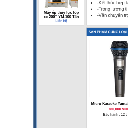
-Kết thúc hợp 
-Trọng lượng tị
Máy ép thủy lực lốp
-Vận chuyển tr
xe 200T YM-100 Tấn
Liên hệ
SẢN PHẨM CÙNG LOẠI
Micro Karaoke Yama
380,000 VN
Bảo hành : 12 t