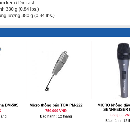
kim kẽm / Diecast
nh 380 g (0.84 lbs.)
ọng lượng 380 g (0.84 lbs.)
ha DM-50S
Micro thông báo TOA PM-222
MICRO không dây
SENNHEISER 
Đ
750,000 VNĐ
850,000 VN
háng
Bảo hành : 12 tháng
Bảo hành : 12 