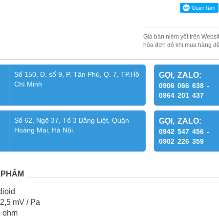
Giá bán niêm yết trên Websit
hóa đơn đỏ khi mua hàng để
Số 150, Đ. số 9, P. Tân Phú, Q. 7, TP.Hồ
GỌI, ZALO:
Chí Minh
0906 066 638 -
0964 201 437
Số 62, Ngõ 37, Tổ 3 Bằng Liệt, Quận
GỌI, ZALO:
Hoàng Mai, Hà Nội.
0942 547 456 -
0902 226 359
 PHẨM
dioid
2,5 mV / Pa
0 ohm