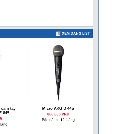
XEM DẠNG LIST
 cầm tay
Micro AKG D 44S
E 845
860,000 VNĐ
Đ
Bảo hành : 12 tháng
tháng