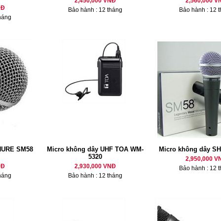
2,450,000 VNĐ
2,560,000 V
NĐ
Bảo hành : 12 tháng
Bảo hành : 12 
háng
HURE SM58
Micro không dây UHF TOA WM-
Micro không dây S
5320
2,950,000 V
NĐ
2,930,000 VNĐ
Bảo hành : 12 
háng
Bảo hành : 12 tháng