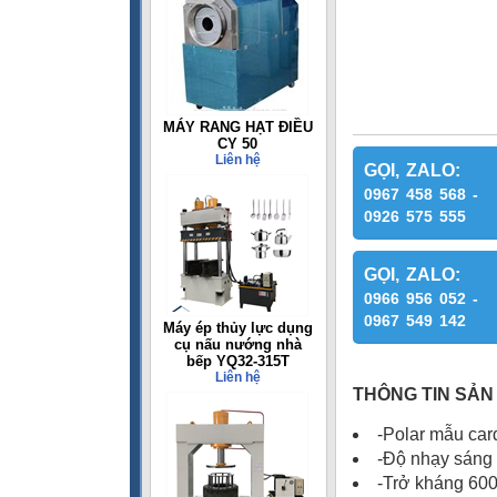
MÁY RANG HẠT ĐIỀU
CY 50
Liên hệ
GỌI, ZALO:
0967 458 568 -
0926 575 555
GỌI, ZALO:
0966 956 052 -
0967 549 142
Máy ép thủy lực dụng
cụ nấu nướng nhà
bếp YQ32-315T
Liên hệ
THÔNG TIN SẢN
-Polar mẫu car
-Độ nhạy sáng 
-Trở kháng 60