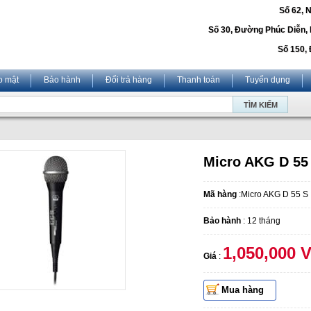
Số 62, 
Số 30, Đường Phúc Diễn,
Số 150, 
o mật
Bảo hành
Đổi trả hàng
Thanh toán
Tuyển dụng
Micro AKG D 55
Mã hàng
:Micro AKG D 55 S
Bảo hành
: 12 tháng
1,050,000 
Giá
:
Mua hàng