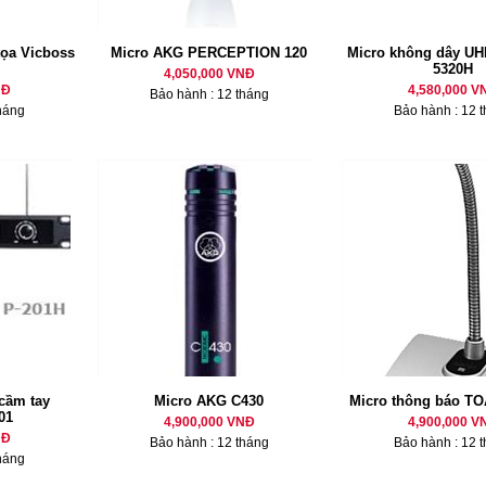
tọa Vicboss
Micro AKG PERCEPTION 120
Micro không dây U
5320H
4,050,000 VNĐ
NĐ
4,580,000 V
Bảo hành : 12 tháng
háng
Bảo hành : 12 
cầm tay
Micro AKG C430
Micro thông báo T
01
4,900,000 VNĐ
4,900,000 V
NĐ
Bảo hành : 12 tháng
Bảo hành : 12 
háng