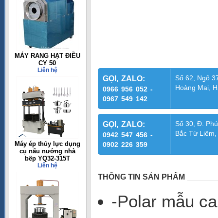
MÁY RANG HẠT ĐIỀU
CY 50
Liên hệ
Số 62, Ngõ 37
GỌI, ZALO:
Hoàng Mai, H
0966 956 052 -
0967 549 142
Số 30, Đ. Phú
GỌI, ZALO:
Bắc Từ Liêm,
0942 547 456 -
Máy ép thủy lực dụng
0902 226 359
cụ nấu nướng nhà
bếp YQ32-315T
Liên hệ
THÔNG TIN SẢN PHẨM
-Polar mẫu ca