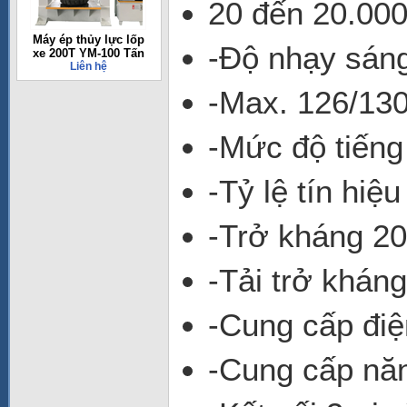
20 đến 20.000
Máy ép thủy lực lốp
-Độ nhạy sáng
xe 200T YM-100 Tấn
Liên hệ
-Max. 126/130
-Mức độ tiến
-Tỷ lệ tín hiệ
-Trở kháng 2
-Tải trở khán
-Cung cấp điệ
-Cung cấp năn