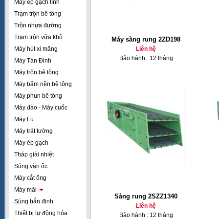
Máy ép gạch tĩnh
Trạm trộn bê tông
Trộn nhựa đường
Trạm trộn vữa khô
Máy sàng rung 2ZD198
Máy hút xi măng
Liên hệ
Bảo hành : 12 tháng
Máy Tán Đinh
Máy trộn bê tông
Máy băm nền bê tông
Máy phun bê tông
Máy đào - Máy cuốc
Máy Lu
Máy trát tường
Máy ép gạch
Tháp giải nhiệt
Súng vặn ốc
Máy cắt ống
Máy mài
Sàng rung 2SZZ1340
Súng bắn đinh
Liên hệ
Thiết bị tự động hóa
Bảo hành : 12 tháng