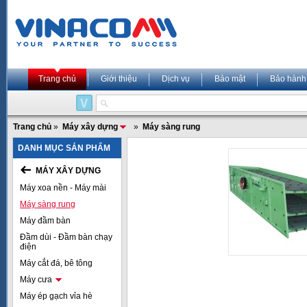
Trang chủ
Giới thiệu
Dịch vụ
Bảo mật
Bảo hành
Trang chủ
»
Máy xây dựng
»
Máy sàng rung
DANH MỤC SẢN PHẨM
MÁY XÂY DỰNG
Máy xoa nền - Máy mài
Máy sàng rung
Máy đầm bàn
Đầm dùi - Đầm bàn chạy
điện
Máy cắt đá, bê tông
Máy cưa
Máy ép gạch vỉa hè