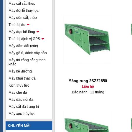
Máy cắt sắt, thép
Máy đột lỗ thủy lực
Máy uốn sắt, thép
Thiết bị đo
Máy đục bê tông
Thiết bị định vị GPS
Máy đầm đất (cóc)
Máy gõ rỉ, đánh vảy hàn
Máy thi công công trình
khác
Máy kẻ đường
Máy khai thác đá
Sàng rung 2SZZ1850
Kích thủy lực
Liên hệ
Bảo hành : 12 tháng
Máy chẻ đá
Máy dập nổi đá
Máy cắt đá trang trí
Máy xọc thủy lực
KHUYẾN MÃI