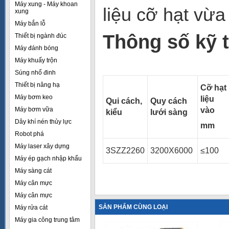
Máy xung - Máy khoan
liệu cỡ hạt vừa
xung
Máy bắn lỗ
Thông số kỹ 
Thiết bị ngành đúc
Máy đánh bóng
Máy khuấy trộn
Súng nhổ đinh
Thiết bị nâng hạ
Cỡ hạt
Máy bơm keo
liệu
Qui cách,
Quy cách
Máy bơm vữa
vào
kiểu
lưới sàng
Dây khí nén thủy lực
mm
Robot phá
Máy laser xây dựng
3SZZ2260
3200X6000
≤100
Máy ép gạch nhập khẩu
Máy sàng cát
Máy cân mực
Máy cân mực
SẢN PHẨM CÙNG LOẠI
Máy rửa cát
Máy gia công trung tâm