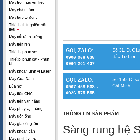
Máy trộn nguyên liệu
Máy chà nhám
Máy tarô tự động
Thiết bị thí nghiệm vật
liệu
Máy cắt rãnh tường
Máy tiện ren
Số 31, Đ. Cầu
GỌI, ZALO:
Thiết bị phun sơn
Bắc Từ Liêm,
0906 066 638 -
Thiết bị phun cát - Phun
0964 201 437
bi
Máy khoan định vị Laser
Máy Cưa Dầm
Số 150, Đ. số
GỌI, ZALO:
Chí Minh
Búa hơi
0967 458 568 -
0926 575 555
Máy tiện CNC
Máy tiện vạn năng
Máy phay vạn năng
THÔNG TIN SẢN PHẨM
Máy uốn ống
Máy gia công tôn
Sàng rung hệ S
Máy khoan cần
Máy ép thủy lực