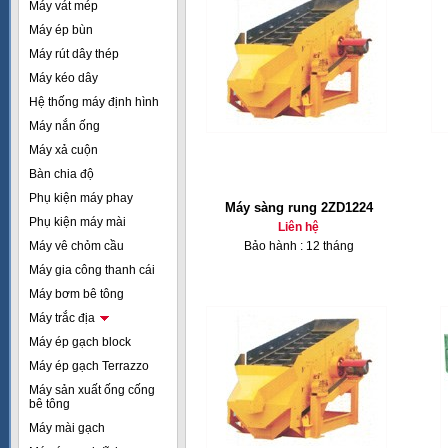
Máy vát mép
Máy ép bùn
Máy rút dây thép
Máy kéo dây
Hệ thống máy định hình
Máy nắn ống
Máy xả cuộn
Bàn chia độ
Phụ kiện máy phay
Máy sàng rung 2ZD1224
Phụ kiện máy mài
Liên hệ
Máy vê chỏm cầu
Bảo hành : 12 tháng
Máy gia công thanh cái
Máy bơm bê tông
Máy trắc địa
Máy ép gạch block
Máy ép gạch Terrazzo
Máy sản xuất ống cống
bê tông
Máy mài gạch