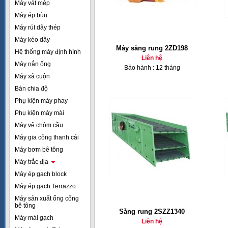
Máy vát mép
Máy ép bùn
Máy rút dây thép
Máy kéo dây
Máy sàng rung 2ZD198
Hệ thống máy định hình
Liên hệ
Máy nắn ống
Bảo hành : 12 tháng
Máy xả cuộn
Bàn chia độ
Phụ kiện máy phay
Phụ kiện máy mài
Máy vê chỏm cầu
Máy gia công thanh cái
Máy bơm bê tông
Máy trắc địa
Máy ép gạch block
Máy ép gạch Terrazzo
Máy sản xuất ống cống
bê tông
Sàng rung 2SZZ1340
Máy mài gạch
Liên hệ