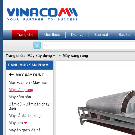
Trang chủ
Giới thiệu
Dịch vụ
Bảo mật
Bảo hành
Trang chủ
»
Máy xây dựng
»
Máy sàng rung
DANH MỤC SẢN PHẨM
MÁY XÂY DỰNG
Máy xoa nền - Máy mài
Máy sàng rung
Máy đầm bàn
Đầm dùi - Đầm bàn chạy
điện
Máy cắt đá, bê tông
Máy cưa
Máy ép gạch vỉa hè