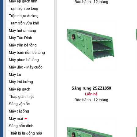
Máy ép gạch tĩnh
Bảo hành : 12 tháng
Trạm trộn bê tông
Trộn nhựa đường
Trạm trộn vữa khô
Máy hút xi măng
Máy Tán Đinh
Máy trộn bê tông
Máy băm nền bê tông
Máy phun bê tông
Máy đào - Máy cuốc
Máy Lu
Máy trát tường
Sàng rung 2SZZ1850
Máy ép gạch
Liên hệ
Tháp giải nhiệt
Bảo hành : 12 tháng
Súng vặn ốc
Máy cắt ống
Máy mài
Súng bắn đinh
Thiết bị tự động hóa