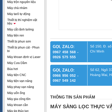
Máy trộn nguyên liệu
Máy chà nhám
Máy tarô tự động
Thiết bị thí nghiệm vật
liệu
Máy cắt rãnh tường
Máy tiện ren
Thiết bị phun sơn
Số 150, Đ. số
GỌI, ZALO:
Thiết bị phun cát - Phun
bi
Chí Minh
0967 458 568 -
0926 575 555
Máy khoan định vị Laser
Máy Cưa Dầm
Búa hơi
Số 62, Ngõ 37
GỌI, ZALO:
Hoàng Mai, H
Máy tiện CNC
0966 956 052 -
0967 549 142
Máy tiện vạn năng
Máy phay vạn năng
Máy uốn ống
THÔNG TIN SẢN PHẨM
Máy gia công tôn
Máy khoan cần
MÁY SÀNG LỌC THỰC VẬ
Máy ép thủy lực