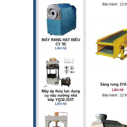
Bảo hành : 12 t
MÁY RANG HẠT ĐIỀU
CY 50
Liên hệ
Sàng rung 2YA
Liên hệ
Máy ép thủy lực dụng
cụ nấu nướng nhà
Bảo hành : 12 t
bếp YQ32-315T
Liên hệ