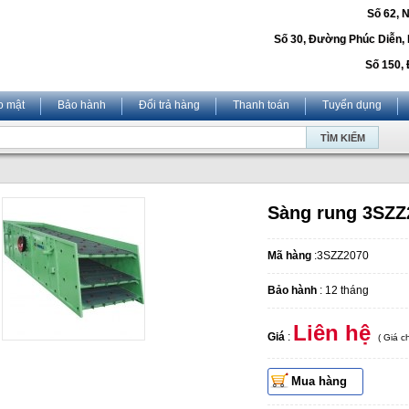
Số 62, 
Số 30, Đường Phúc Diễn,
Số 150, 
o mật
Bảo hành
Đổi trả hàng
Thanh toán
Tuyển dụng
Sàng rung 3SZZ
Mã hàng
:3SZZ2070
Bảo hành
: 12 tháng
Liên hệ
Giá
:
( Giá 
Mua hàng