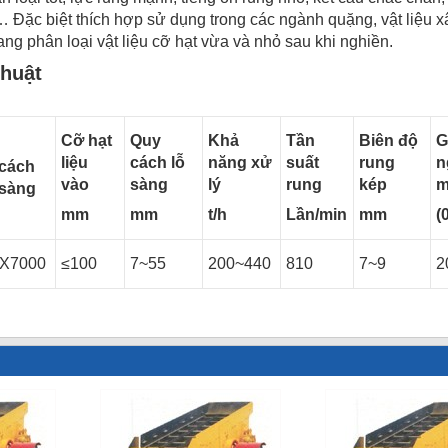
 Đặc biệt thích hợp sử dụng trong các ngành quặng, vật liệu xâ
ng phân loại vật liệu cỡ hạt vừa và nhỏ sau khi nghiền.
thuật
Cỡ hạt
Quy
Khả
Tần
Biên độ
G
liệu
cách lỗ
năng xử
suất
rung
n
cách
vào
sàng
lý
rung
kép
m
 sàng
mm
mm
t/h
Lần/min
mm
(
X7000
≤100
7~55
200~440
810
7~9
2