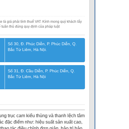
e là giá phải tính thuế VAT. Kính mong quý khách lấy
 tuân thủ đúng quy định của pháp luật
Số 30, Đ. Phúc Diễn, P. Phúc Diễn, Q.
Bắc Từ Liêm, Hà Nội.
Số 31, Đ. Cầu Diễn, P. Phúc Diễn, Q.
Bắc Từ Liêm, Hà Nội
ung trục cam kiểu thùng và thanh lệch tâm
các đặc điểm như: hiệu suất sản xuất cao,
thao tác điều chỉnh đơn giản, bảo trì bảo