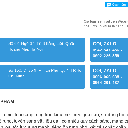
Giá bán niêm yết trên Websit
hóa đơn đỏ khi mua hàng để
Số 62, Ngõ 37, Tổ 3 Bằng Liệt, Quận
GỌI, ZALO:
Hoàng Mai, Hà Nội.
0942 547 456 -
0902 226 359
Số 150, Đ. số 9, P. Tân Phú, Q. 7, TP.Hồ
GỌI, ZALO:
Chí Minh
0906 066 638 -
0964 201 437
 PHẨM
là một loại sàng rung tròn kiểu mới hiệu quả cao, sử dụng bộ r
độ rung, tuyến sàng vật liệu dài, có nhiều quy cách sàng, mang 
 loại tốt, lực rung mạnh, tiếng ồn rung nhỏ, kết cấu chắc chắn, 