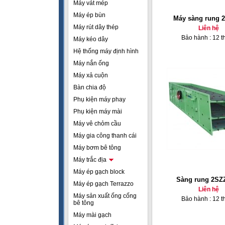
Máy vát mép
Máy ép bùn
Máy sàng rung 
Máy rút dây thép
Liên hệ
Bảo hành : 12 t
Máy kéo dây
Hệ thống máy định hình
Máy nắn ống
Máy xả cuộn
Bàn chia độ
Phụ kiện máy phay
Phụ kiện máy mài
Máy vê chỏm cầu
Máy gia công thanh cái
Máy bơm bê tông
Máy trắc địa
Máy ép gạch block
Sàng rung 2SZ
Máy ép gạch Terrazzo
Liên hệ
Máy sản xuất ống cống
Bảo hành : 12 t
bê tông
Máy mài gạch