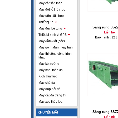
Máy cắt sắt, thép
Máy đột lỗ thủy lực
Máy uốn sắt, thép
Thiết bị đo
Sang rung 3SZ
Máy đục bê tông
Liên hệ
Thiết bị định vị GPS
Bảo hành : 12 t
Máy đầm đất (cóc)
Máy gõ rỉ, đánh vảy hàn
Máy thi công công trình
khác
Máy kẻ đường
Máy khai thác đá
Kích thủy lực
Máy chẻ đá
Máy dập nổi đá
Máy cắt đá trang trí
Máy xọc thủy lực
Sàng rung 3SZ
KHUYẾN MÃI
Liên hệ