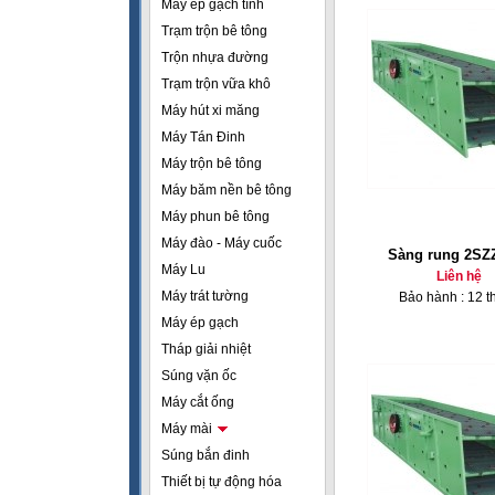
Máy ép gạch tĩnh
Trạm trộn bê tông
Trộn nhựa đường
Trạm trộn vữa khô
Máy hút xi măng
Máy Tán Đinh
Máy trộn bê tông
Máy băm nền bê tông
Máy phun bê tông
Máy đào - Máy cuốc
Sàng rung 2SZ
Máy Lu
Liên hệ
Máy trát tường
Bảo hành : 12 t
Máy ép gạch
Tháp giải nhiệt
Súng vặn ốc
Máy cắt ống
Máy mài
Súng bắn đinh
Thiết bị tự động hóa