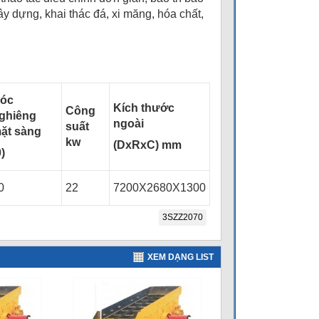
y dựng, khai thác đá, xi măng, hóa chất,
óc
Kích thước
Công
ghiêng
ngoài
suất
ặt sàng
kw
(DxRxC) mm
0)
0
22
7200X2680X1300
3SZZ2070
XEM DẠNG LIST