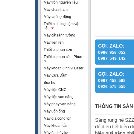
Máy trộn nguyên liệu
Máy chà nhám
Máy tarô tự động
Thiết bị thí nghiệm vật
liệu
Máy cắt rãnh tường
Máy tiện ren
GỌI, ZALO:
Thiết bị phun sơn
0966 956 052 -
Thiết bị phun cát - Phun
0967 549 142
bi
Máy khoan định vị Laser
GỌI, ZALO:
Máy Cưa Dầm
0967 458 568 -
Búa hơi
0926 575 555
Máy tiện CNC
Máy tiện vạn năng
Máy phay vạn năng
THÔNG TIN SẢN
Máy uốn ống
Máy gia công tôn
Sàng rung hệ SZZ 
Máy khoan cần
để điều tiết biên 
Máy ép thủy lực
hiệu quả sàng phân