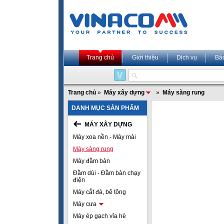
Trang chủ
Giới thiệu
Dịch vụ
Bả
Trang chủ
»
Máy xây dựng
»
Máy sàng rung
DANH MỤC SẢN PHẨM
MÁY XÂY DỰNG
Máy xoa nền - Máy mài
Máy sàng rung
Máy đầm bàn
Đầm dùi - Đầm bàn chạy
điện
Máy cắt đá, bê tông
Máy cưa
Máy ép gạch vỉa hè