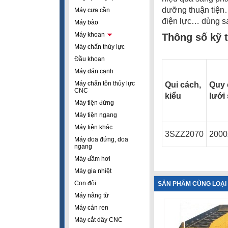
dưỡng thuận tiện…
Máy cưa cần
điện lực… dùng sa
Máy bào
Máy khoan
Thông số kỹ 
Máy chấn thủy lực
Đầu khoan
Máy dán cạnh
Máy chấn tôn thủy lực
Qui cách,
Quy 
CNC
kiểu
lưới
Máy tiện đứng
Máy tiện ngang
Máy tiện khác
3SZZ2070
2000
Máy doa đứng, doa
ngang
Máy đầm hơi
Máy gia nhiệt
Con đội
SẢN PHẨM CÙNG LOẠI
Máy nâng từ
Máy cán ren
Máy cắt dây CNC