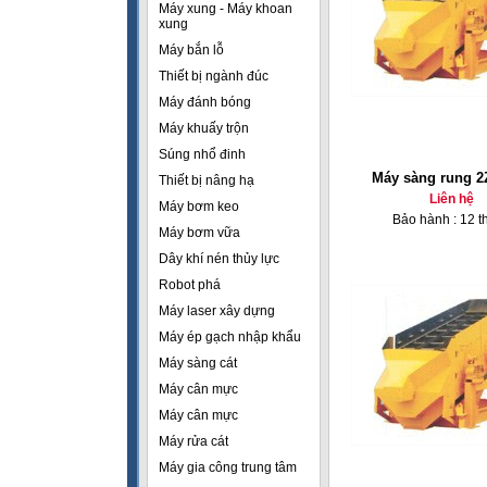
Máy xung - Máy khoan
xung
Máy bắn lỗ
Thiết bị ngành đúc
Máy đánh bóng
Máy khuấy trộn
Súng nhổ đinh
Máy sàng rung 2
Thiết bị nâng hạ
Liên hệ
Máy bơm keo
Bảo hành : 12 t
Máy bơm vữa
Dây khí nén thủy lực
Robot phá
Máy laser xây dựng
Máy ép gạch nhập khẩu
Máy sàng cát
Máy cân mực
Máy cân mực
Máy rửa cát
Máy gia công trung tâm