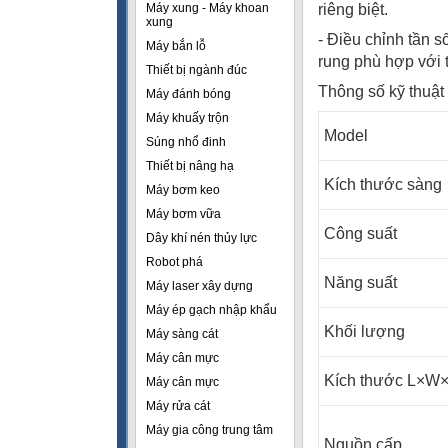
Máy xung - Máy khoan
riêng biệt.
xung
- Điều chỉnh tần s
Máy bắn lỗ
rung phù hợp với t
Thiết bị ngành đúc
Thông số kỹ thuật
Máy đánh bóng
Máy khuấy trộn
Model
Súng nhổ đinh
Thiết bị nâng hạ
Kích thước sàng
Máy bơm keo
Máy bơm vữa
Công suất
Dây khí nén thủy lực
Robot phá
Năng suất
Máy laser xây dựng
Máy ép gạch nhập khẩu
Khối lượng
Máy sàng cát
Máy cân mực
Kích thước L×W
Máy cân mực
Máy rửa cát
Máy gia công trung tâm
Nguồn cấp