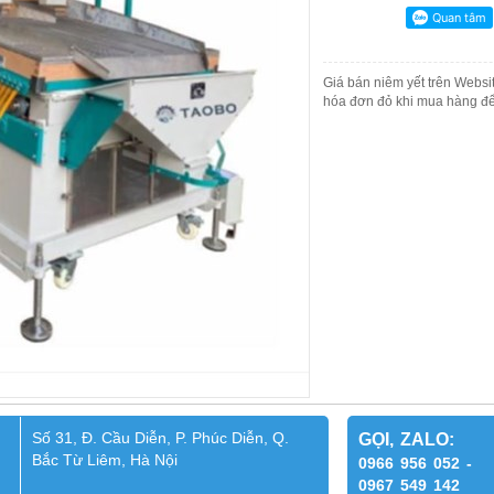
Giá bán niêm yết trên Websit
hóa đơn đỏ khi mua hàng để
Số 31, Đ. Cầu Diễn, P. Phúc Diễn, Q.
GỌI, ZALO:
Bắc Từ Liêm, Hà Nội
0966 956 052 -
0967 549 142