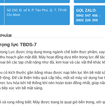
Số 150, Đ. số 9, P. Tân Phú, Q. 7, TP.Hồ
GỌI, ZALO:
Chí Minh
0942 547 456 -
0902 226 359
 PHẨM
trọng lực TBDS-7
ọng Lực được ứng dụng trong ngành chế biến thực phẩm, xay xát
hu hoạch gần mặt đất. Máy hoạt động dựa trên trọng lực để tách
loại bỏ các tạp chất nặng như đá, kim loại và các vật thể khác
iệu có kích thước gần bằng nhau được nạp liên tục lên bề mặt s
ề rộng. Để cải thiện hiệu quả cấp liệu, một số máy sử dụng hai 
c lưu hóa bởi hệ thống khí nén hoàn toàn đồng nhất, giúp nâng 
 tiếp xúc với bề mặt sàng.
ó và rung riêng biệt: Máy được trang bị quạt gió bên trong, với