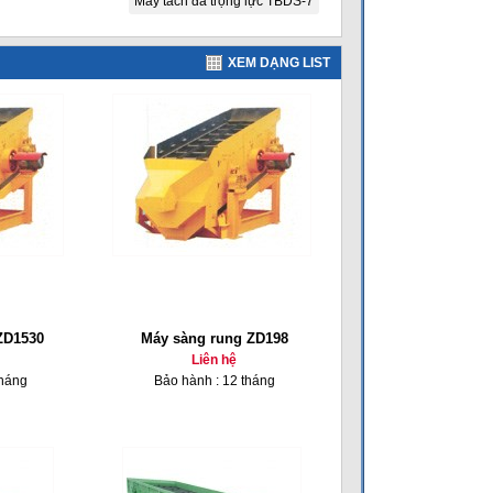
Máy tách đá trọng lực TBDS-7
XEM DẠNG LIST
ZD1530
Máy sàng rung ZD198
Liên hệ
tháng
Bảo hành : 12 tháng