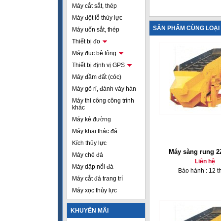
Máy cắt sắt, thép
Máy đột lỗ thủy lực
SẢN PHẨM CÙNG LOẠI
Máy uốn sắt, thép
Thiết bị đo
Máy đục bê tông
Thiết bị định vị GPS
Máy đầm đất (cóc)
Máy gõ rỉ, đánh vảy hàn
Máy thi công công trình
khác
Máy kẻ đường
Máy khai thác đá
Kích thủy lực
Máy sàng rung 2
Máy chẻ đá
Liên hệ
Máy dập nổi đá
Bảo hành : 12 t
Máy cắt đá trang trí
Máy xọc thủy lực
KHUYẾN MÃI