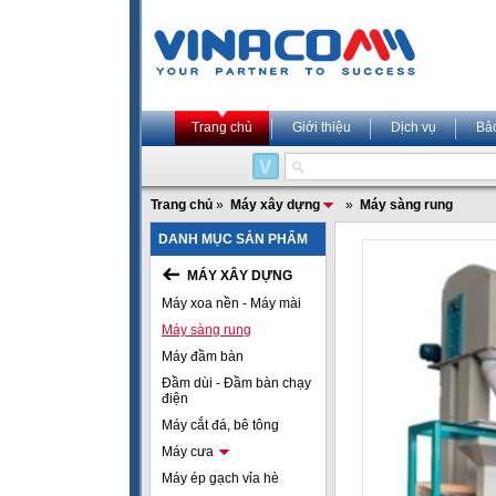
Trang chủ
Giới thiệu
Dịch vụ
Bả
Trang chủ
»
Máy xây dựng
»
Máy sàng rung
DANH MỤC SẢN PHẨM
MÁY XÂY DỰNG
Máy xoa nền - Máy mài
Máy sàng rung
Máy đầm bàn
Đầm dùi - Đầm bàn chạy
điện
Máy cắt đá, bê tông
Máy cưa
Máy ép gạch vỉa hè