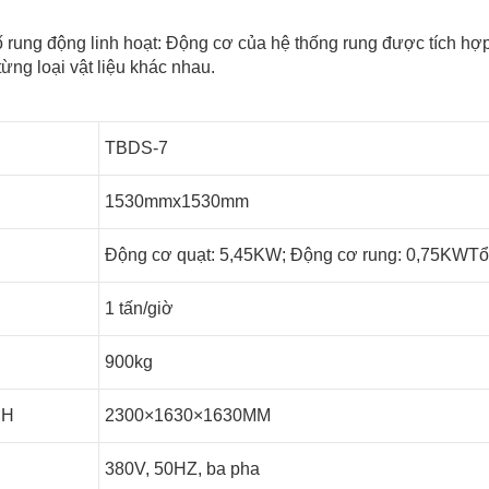
ố rung động linh hoạt: Động cơ của hệ thống rung được tích hợp
ừng loại vật liệu khác nhau.
TBDS-7
1530mmx1530mm
Động cơ quạt: 5,45KW; Động cơ rung: 0,75KWT
1 tấn/giờ
900kg
×H
2300×1630×1630MM
380V, 50HZ, ba pha