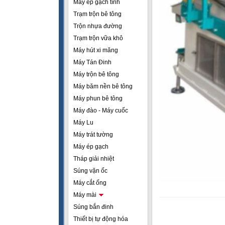
Máy ép gạch tĩnh
Trạm trộn bê tông
Trộn nhựa đường
Trạm trộn vữa khô
Máy hút xi măng
Máy Tán Đinh
Máy trộn bê tông
Máy băm nền bê tông
Máy phun bê tông
Máy đào - Máy cuốc
Máy Lu
Máy trát tường
Máy ép gạch
Tháp giải nhiệt
Súng vặn ốc
Máy cắt ống
Máy mài
Súng bắn đinh
Thiết bị tự động hóa