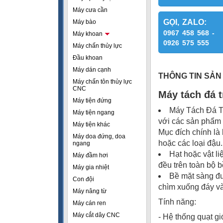
Máy cưa cần
GỌI, ZALO:
Máy bào
0967 458 568 -
Máy khoan
0926 575 555
Máy chấn thủy lực
Đầu khoan
Máy dán cạnh
THÔNG TIN SẢN
Máy chấn tôn thủy lực
CNC
Máy tách đá 
Máy tiện đứng
Máy Tách Đá Tr
Máy tiện ngang
với các sản phẩm t
Máy tiện khác
Mục đích chính là 
Máy doa đứng, doa
hoặc các loại đậu.
ngang
Hạt hoặc vật l
Máy đầm hơi
đều trên toàn bộ b
Máy gia nhiệt
Bề mặt sàng đượ
Con đội
chìm xuống đáy và
Máy nâng từ
Tính năng:
Máy cán ren
Máy cắt dây CNC
- Hệ thống quạt gi