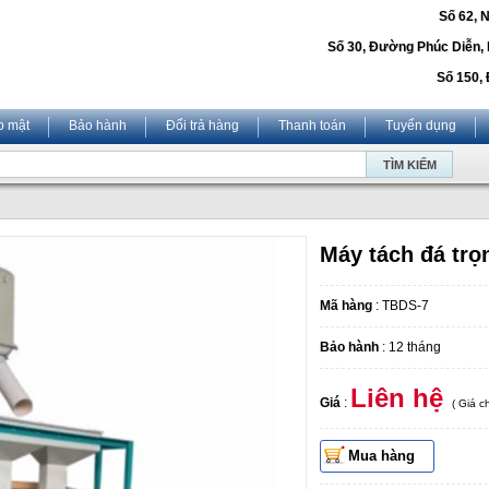
Số 62, 
Số 30, Đường Phúc Diễn,
Số 150, 
o mật
Bảo hành
Đổi trả hàng
Thanh toán
Tuyển dụng
Máy tách đá trọ
Mã hàng
: TBDS-7
Bảo hành
: 12 tháng
Liên hệ
Giá
:
( Giá 
Mua hàng