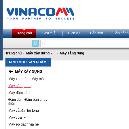
Trang chủ
Giới thiệu
Dịch vụ
Bảo mật
Bảo hành
Trang chủ
»
Máy xây dựng
»
Máy sàng rung
DANH MỤC SẢN PHẨM
MÁY XÂY DỰNG
Máy xoa nền - Máy mài
Máy sàng rung
Máy đầm bàn
Đầm dùi - Đầm bàn chạy
điện
Máy cắt đá, bê tông
Máy cưa
Máy ép gạch vỉa hè