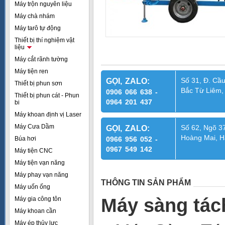
Máy trộn nguyên liệu
Máy chà nhám
Máy tarô tự động
Thiết bị thí nghiệm vật
liệu
Máy cắt rãnh tường
Máy tiện ren
Số 31, Đ. Cầu
GỌI, ZALO:
Thiết bị phun sơn
Bắc Từ Liêm,
0906 066 638 -
Thiết bị phun cát - Phun
0964 201 437
bi
Máy khoan định vị Laser
Máy Cưa Dầm
Số 62, Ngõ 37
GỌI, ZALO:
Hoàng Mai, H
Búa hơi
0966 956 052 -
0967 549 142
Máy tiện CNC
Máy tiện vạn năng
Máy phay vạn năng
THÔNG TIN SẢN PHẨM
Máy uốn ống
Máy sàng tác
Máy gia công tôn
Máy khoan cần
Máy ép thủy lực