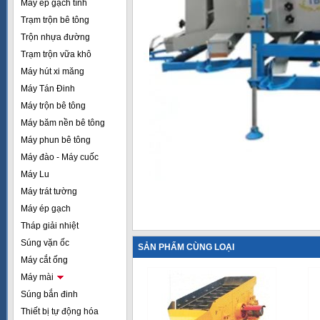
Máy ép gạch tĩnh
Trạm trộn bê tông
Trộn nhựa đường
Trạm trộn vữa khô
Máy hút xi măng
Máy Tán Đinh
Máy trộn bê tông
Máy băm nền bê tông
Máy phun bê tông
Máy đào - Máy cuốc
Máy Lu
Máy trát tường
Máy ép gạch
Tháp giải nhiệt
Súng vặn ốc
SẢN PHẨM CÙNG LOẠI
Máy cắt ống
Máy mài
Súng bắn đinh
Thiết bị tự động hóa