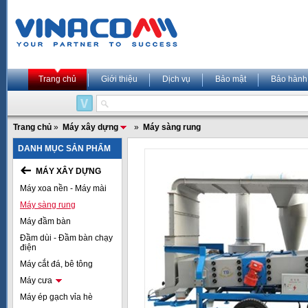
Trang chủ
Giới thiệu
Dịch vụ
Bảo mật
Bảo hành
Trang chủ
»
Máy xây dựng
»
Máy sàng rung
DANH MỤC SẢN PHẨM
MÁY XÂY DỰNG
Máy xoa nền - Máy mài
Máy sàng rung
Máy đầm bàn
Đầm dùi - Đầm bàn chạy
điện
Máy cắt đá, bê tông
Máy cưa
Máy ép gạch vỉa hè