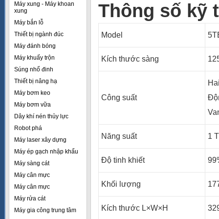
Máy xung - Máy khoan
Thông số kỹ 
xung
Máy bắn lỗ
Thiết bị ngành đúc
Model
5T
Máy đánh bóng
Máy khuấy trộn
Kích thước sàng
12
Súng nhổ đinh
Thiết bị nâng hạ
Hai
Máy bơm keo
Công suất
Độ
Máy bơm vữa
Va
Dây khí nén thủy lực
Robot phá
Năng suất
1 T
Máy laser xây dựng
Máy ép gạch nhập khẩu
Độ tinh khiết
99
Máy sàng cát
Máy cân mực
Khối lượng
17
Máy cân mực
Máy rửa cát
Kích thước L×W×H
32
Máy gia công trung tâm