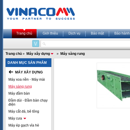
Trang chủ
Giới thiệu
Dịch vụ
Bảo mật
Bảo hành
Trang chủ
»
Máy xây dựng
»
Máy sàng rung
DANH MỤC SẢN PHẨM
MÁY XÂY DỰNG
Máy xoa nền - Máy mài
Máy sàng rung
Máy đầm bàn
Đầm dùi - Đầm bàn chạy
điện
Máy cắt đá, bê tông
Máy cưa
Máy ép gạch vỉa hè