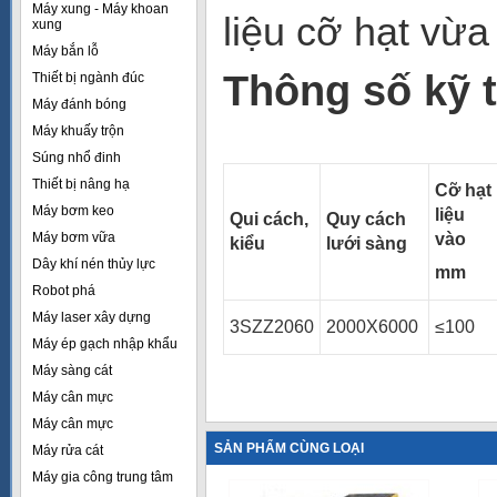
Máy xung - Máy khoan
liệu cỡ hạt vừa
xung
Máy bắn lỗ
Thông số kỹ 
Thiết bị ngành đúc
Máy đánh bóng
Máy khuấy trộn
Súng nhổ đinh
Thiết bị nâng hạ
Cỡ hạt
Máy bơm keo
liệu
Qui cách,
Quy cách
Máy bơm vữa
vào
kiểu
lưới sàng
Dây khí nén thủy lực
mm
Robot phá
Máy laser xây dựng
3SZZ2060
2000X6000
≤100
Máy ép gạch nhập khẩu
Máy sàng cát
Máy cân mực
Máy cân mực
SẢN PHẨM CÙNG LOẠI
Máy rửa cát
Máy gia công trung tâm