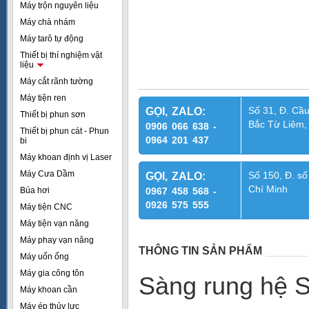
Máy trộn nguyên liệu
Máy chà nhám
Máy tarô tự động
Thiết bị thí nghiệm vật
liệu
Máy cắt rãnh tường
Máy tiện ren
Số 31, Đ. Cầu
GỌI, ZALO:
Thiết bị phun sơn
Bắc Từ Liêm,
0906 066 638 -
Thiết bị phun cát - Phun
0964 201 437
bi
Máy khoan định vị Laser
Máy Cưa Dầm
Số 150, Đ. số
GỌI, ZALO:
Chí Minh
Búa hơi
0967 458 568 -
0926 575 555
Máy tiện CNC
Máy tiện vạn năng
Máy phay vạn năng
THÔNG TIN SẢN PHẨM
Máy uốn ống
Máy gia công tôn
Sàng rung hệ S
Máy khoan cần
Máy ép thủy lực