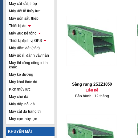
Máy cắt sắt, thép
Máy đột lỗ thủy lực
Máy uốn sắt, thép
Thiết bị đo
Máy đục bê tông
Thiết bị định vị GPS
Máy đầm đất (cóc)
Máy gõ rỉ, đánh vảy hàn
Máy thi công công trình
khác
Máy kẻ đường
Máy khai thác đá
Sàng rung 2SZZ1850
Kích thủy lực
Liên hệ
Bảo hành : 12 tháng
Máy chẻ đá
Máy dập nổi đá
Máy cắt đá trang trí
Máy xọc thủy lực
KHUYẾN MÃI