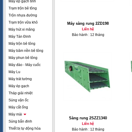
Máy ép gạch tĩnh
Trạm trộn bê tông
Trộn nhựa đường
Trạm trộn vữa khô
Máy sàng rung 2ZD198
Liên hệ
Máy hút xi măng
Bảo hành : 12 tháng
Máy Tán Đinh
Máy trộn bê tông
Máy băm nền bê tông
Máy phun bê tông
Máy đào - Máy cuốc
Máy Lu
Máy trát tường
Máy ép gạch
Tháp giải nhiệt
Súng vặn ốc
Máy cắt ống
Máy mài
Sàng rung 2SZZ1340
Súng bắn đinh
Liên hệ
Thiết bị tự động hóa
Bảo hành : 12 tháng