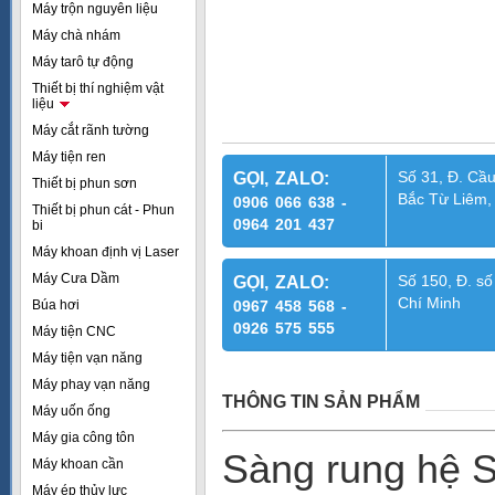
Máy trộn nguyên liệu
Máy chà nhám
Máy tarô tự động
Thiết bị thí nghiệm vật
liệu
Máy cắt rãnh tường
Máy tiện ren
Số 31, Đ. Cầu
GỌI, ZALO:
Thiết bị phun sơn
Bắc Từ Liêm,
0906 066 638 -
Thiết bị phun cát - Phun
0964 201 437
bi
Máy khoan định vị Laser
Máy Cưa Dầm
Số 150, Đ. số
GỌI, ZALO:
Chí Minh
Búa hơi
0967 458 568 -
0926 575 555
Máy tiện CNC
Máy tiện vạn năng
Máy phay vạn năng
THÔNG TIN SẢN PHẨM
Máy uốn ống
Máy gia công tôn
Sàng rung hệ S
Máy khoan cần
Máy ép thủy lực