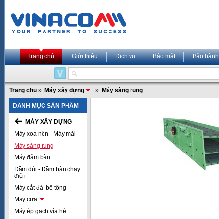
Trang chủ
Giới thiệu
Dịch vụ
Bảo mật
Bảo hành
Trang chủ
»
Máy xây dựng
»
Máy sàng rung
DANH MỤC SẢN PHẨM
MÁY XÂY DỰNG
Máy xoa nền - Máy mài
Máy sàng rung
Máy đầm bàn
Đầm dùi - Đầm bàn chạy
điện
Máy cắt đá, bê tông
Máy cưa
Máy ép gạch vỉa hè