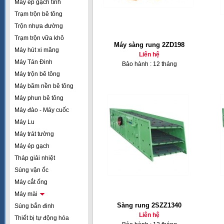
Máy ép gạch tĩnh
Trạm trộn bê tông
Trộn nhựa đường
Trạm trộn vữa khô
Máy sàng rung 2ZD198
Máy hút xi măng
Liên hệ
Máy Tán Đinh
Bảo hành : 12 tháng
Máy trộn bê tông
Máy băm nền bê tông
Máy phun bê tông
Máy đào - Máy cuốc
Máy Lu
Máy trát tường
Máy ép gạch
Tháp giải nhiệt
Súng vặn ốc
Máy cắt ống
Máy mài
Sàng rung 2SZZ1340
Súng bắn đinh
Liên hệ
Thiết bị tự động hóa