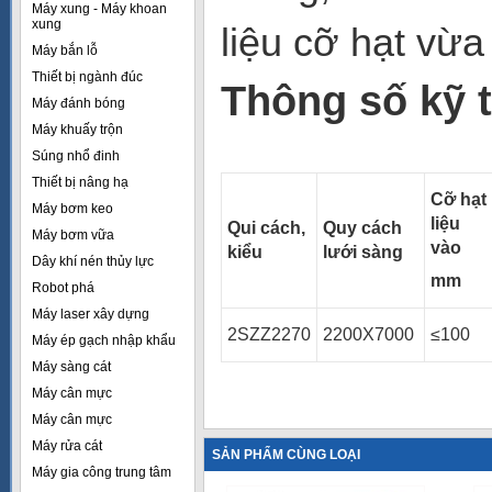
Máy xung - Máy khoan
xung
liệu cỡ hạt vừa
Máy bắn lỗ
Thiết bị ngành đúc
Thông số kỹ 
Máy đánh bóng
Máy khuấy trộn
Súng nhổ đinh
Thiết bị nâng hạ
Cỡ hạt
Máy bơm keo
liệu
Qui cách,
Quy cách
Máy bơm vữa
vào
kiểu
lưới sàng
Dây khí nén thủy lực
mm
Robot phá
Máy laser xây dựng
2SZZ2270
2200X7000
≤100
Máy ép gạch nhập khẩu
Máy sàng cát
Máy cân mực
Máy cân mực
Máy rửa cát
SẢN PHẨM CÙNG LOẠI
Máy gia công trung tâm