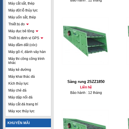
Bảo hành : 12 tháng
Máy cắt sắt, thép
Máy đột lỗ thủy lực
Máy uốn sắt, thép
Thiết bị đo
Máy đục bê tông
Thiết bị định vị GPS
Máy đầm đất (cóc)
Máy gõ rỉ, đánh vảy hàn
Máy thi công công trình
khác
Máy kẻ đường
Máy khai thác đá
Sàng rung 2SZZ1850
Kích thủy lực
Liên hệ
Máy chẻ đá
Bảo hành : 12 tháng
Máy dập nổi đá
Máy cắt đá trang trí
Máy xọc thủy lực
KHUYẾN MÃI