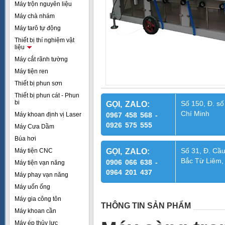
Máy trộn nguyên liệu
Máy chà nhám
Máy tarô tự động
Thiết bị thí nghiệm vật
liệu
Máy cắt rãnh tường
Máy tiện ren
Thiết bị phun sơn
Thiết bị phun cát - Phun
bi
Số 150, Đ. số
GỌI, ZALO:
Chí Minh
Máy khoan định vị Laser
0967 458 568 -
0926 575 555
Máy Cưa Dầm
Búa hơi
Số 31, Đ. Cầu
Máy tiện CNC
GỌI, ZALO:
Bắc Từ Liêm,
0906 066 638 -
Máy tiện vạn năng
0964 201 437
Máy phay vạn năng
Máy uốn ống
Máy gia công tôn
THÔNG TIN SẢN PHẨM
Máy khoan cần
Máy ép thủy lực