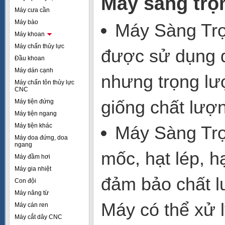
Máy sàng trọ
Máy cưa cần
Máy bào
Máy Sàng Trọn
Máy khoan
Máy chấn thủy lực
được sử dụng đ
Đầu khoan
Máy dán cạnh
nhưng trọng lư
Máy chấn tôn thủy lực
CNC
giống chất lượn
Máy tiện đứng
Máy tiện ngang
Máy tiện khác
Máy Sàng Trọn
Máy doa đứng, doa
ngang
mốc, hạt lép, h
Máy đầm hơi
Máy gia nhiệt
đảm bảo chất l
Con đội
Máy nâng từ
Máy có thể xử l
Máy cán ren
Máy cắt dây CNC