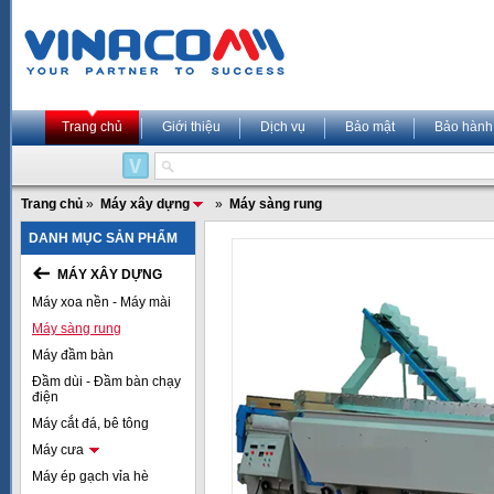
Trang chủ
Giới thiệu
Dịch vụ
Bảo mật
Bảo hành
Trang chủ
»
Máy xây dựng
»
Máy sàng rung
DANH MỤC SẢN PHẨM
MÁY XÂY DỰNG
Máy xoa nền - Máy mài
Máy sàng rung
Máy đầm bàn
Đầm dùi - Đầm bàn chạy
điện
Máy cắt đá, bê tông
Máy cưa
Máy ép gạch vỉa hè