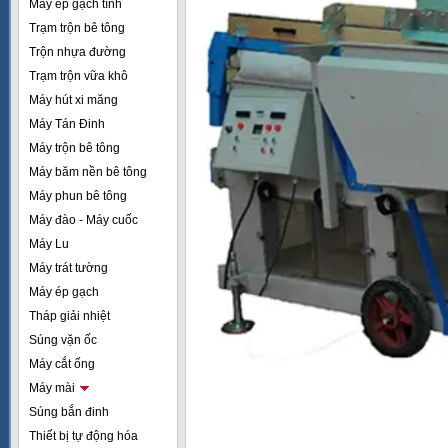
Máy ép gạch tĩnh
Trạm trộn bê tông
Trộn nhựa đường
Trạm trộn vữa khô
Máy hút xi măng
Máy Tán Đinh
Máy trộn bê tông
Máy băm nền bê tông
Máy phun bê tông
Máy đào - Máy cuốc
Máy Lu
Máy trát tường
Máy ép gạch
Tháp giải nhiệt
Súng vặn ốc
Máy cắt ống
Máy mài
Súng bắn đinh
Thiết bị tự động hóa