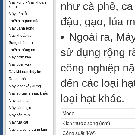
như cà phê, ca
Máy xung - Máy khoan
xung
Máy bắn lỗ
đậu, gạo, lúa mì
Thiết bị ngành đúc
Máy đánh bóng
Ngoài ra, Má
Máy khuấy trộn
Súng nhổ đinh
sử dụng rộng rã
Thiết bị nâng hạ
Máy bơm keo
công nghiệp nặn
Máy bơm vữa
Dây khí nén thủy lực
Robot phá
đến các loại h
Máy laser xây dựng
Máy ép gạch nhập khẩu
loại hạt khác.
Máy sàng cát
Máy cân mực
Model
Máy cân mực
Máy rửa cát
Kích thước sàng (mm)
Máy gia công trung tâm
Công suất (kW)