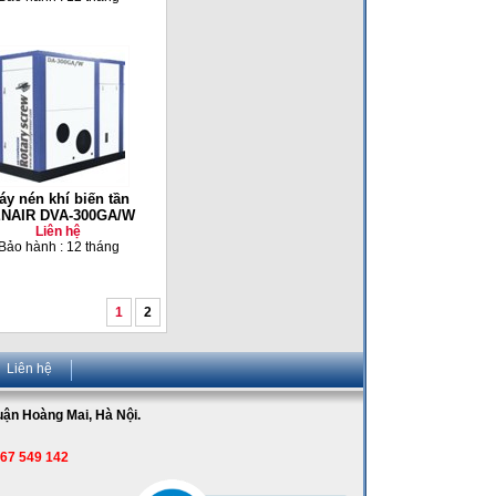
áy nén khí biến tần
NAIR DVA-300GA/W
Liên hệ
Bảo hành : 12 tháng
1
2
Liên hệ
Quận Hoàng Mai, Hà Nội.
967 549 142