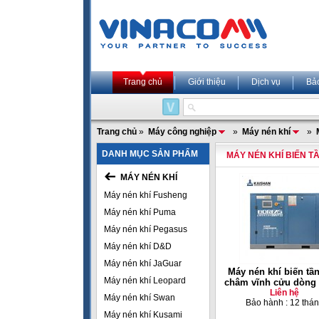
Trang chủ
Giới thiệu
Dịch vụ
Bả
Trang chủ
»
Máy công nghiệp
»
Máy nén khí
»
DANH MỤC SẢN PHẨM
MÁY NÉN KHÍ BIẾN T
MÁY NÉN KHÍ
Máy nén khí Fusheng
Máy nén khí Puma
Máy nén khí Pegasus
Máy nén khí D&D
Máy nén khí JaGuar
Máy nén khí biến tầ
Máy nén khí Leopard
châm vĩnh cửu dòng
Liên hệ
Máy nén khí Swan
Bảo hành : 12 thá
Máy nén khí Kusami