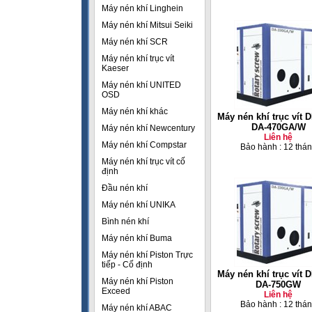
Máy nén khí Linghein
Máy nén khí Mitsui Seiki
Máy nén khí SCR
Máy nén khí trục vít
Kaeser
Máy nén khí UNITED
OSD
Máy nén khí khác
Máy nén khí trục vít
DA-470GA/W
Máy nén khí Newcentury
Liên hệ
Máy nén khí Compstar
Bảo hành : 12 thá
Máy nén khí trục vít cố
định
Đầu nén khí
Máy nén khí UNIKA
Bình nén khí
Máy nén khí Buma
Máy nén khí Piston Trực
tiếp - Cố định
Máy nén khí trục vít
Máy nén khí Piston
DA-750GW
Exceed
Liên hệ
Bảo hành : 12 thá
Máy nén khí ABAC