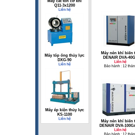
Máy cắt tôn cơ khí
Q11-3x1200
Liên hệ
Máy nén khí biến 
Máy tóp ống thủy lực
DENAIR DVA-40
DXG-90
Liên hệ
Liên hệ
Bảo hành : 12 thá
Máy ép kiện thủy lực
KS-1100
Liên hệ
Máy nén khí biến 
DENAIR DVA-100G
Liên hệ
Bảo hành : 12 thá