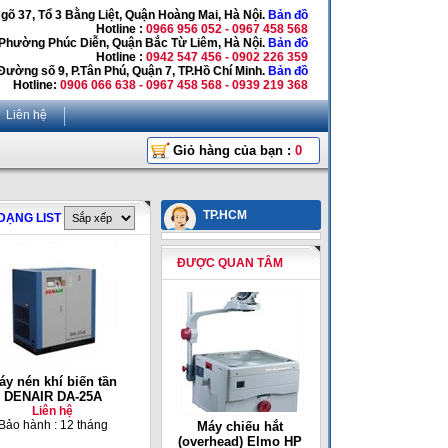
Ngõ 37, Tổ 3 Bằng Liệt, Quận Hoàng Mai, Hà Nội.
Bản đồ
Hotline :
0966 956 052 - 0967 458 568
 Phường Phúc Diễn, Quận Bắc Từ Liêm, Hà Nội.
Bản đồ
Hotline :
0942 547 456 - 0902 226 359
Đường số 9, P.Tân Phú, Quận 7, TP.Hồ Chí Minh.
Bản đồ
Hotline:
0906 066 638 - 0967 458 568 - 0939 219 368
Liên hệ
Giỏ hàng của bạn :
0
TP.HCM
DẠNG LIST
ĐƯỢC QUAN TÂM
áy nén khí biến tần
DENAIR DA-25A
Liên hệ
Bảo hành : 12 tháng
Máy chiếu hắt
(overhead) Elmo HP