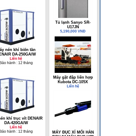
Tủ lạnh Sanyo SR-
U17JN
5,190,000 VNĐ
áy nén khí biến tần
ENAIR DA-250GA/W
Liên hệ
Bảo hành : 12 tháng
Máy gặt đập liên hợp
Kubota DC-105X
Liên hệ
én khí trục vít DENAIR
DA-420GA/W
Liên hệ
Bảo hành : 12 tháng
MÁY ĐỤC XỈ MỐI HÀN