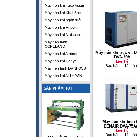
Máy nén khí Tuco Asian
Máy nén khí Khai Sơn
Máy nén khí ngân triều
Máy nén khí Hitachi
Máy nén khí Matsushita
Máy nén lạnh
COPELAND
Máy nén khí trục vít
Máy nén khí Airman
DVA-30A
Máy nén khí Denyo
Liên hệ
Bảo hành : 12 thá
Máy nén lạnh DANFOSS
Máy nén khí ALLY WIN
SẢN PHẨM HOT
Máy nén khí biến 
DENAIR DVA-75A
Liên hệ
Bảo hành : 12 thá