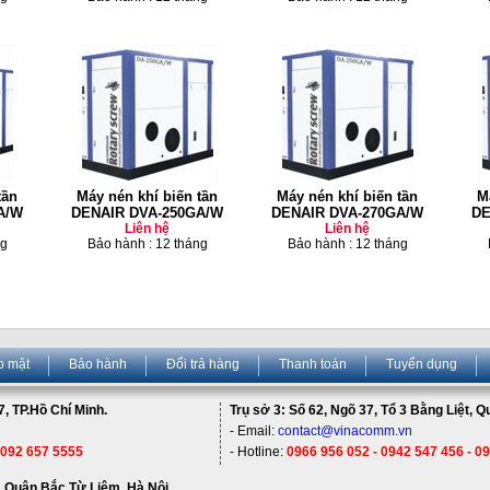
tần
Máy nén khí biến tần
Máy nén khí biến tần
M
A/W
DENAIR DVA-250GA/W
DENAIR DVA-270GA/W
DE
Liên hệ
Liên hệ
ng
Bảo hành : 12 tháng
Bảo hành : 12 tháng
o mật
Bảo hành
Đổi trả hàng
Thanh toán
Tuyển dụng
, TP.Hồ Chí Minh.
Trụ sở 3: Số 62, Ngõ 37, Tổ 3 Bằng Liệt, 
- Email:
contact@vinacomm.vn
 092 657 5555
- Hotline:
0966 956 052 - 0942 547 456 - 0
 Quận Bắc Từ Liêm, Hà Nội.