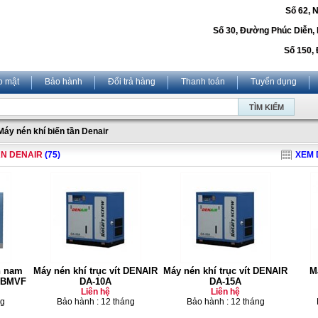
Số 62, 
Số 30, Đường Phúc Diễn,
Số 150, 
o mật
Bảo hành
Đổi trả hàng
Thanh toán
Tuyển dụng
Máy nén khí biến tần Denair
ẦN DENAIR
(75)
XEM 
n nam
Máy nén khí trục vít DENAIR
Máy nén khí trục vít DENAIR
M
 BMVF
DA-10A
DA-15A
Liên hệ
Liên hệ
ng
Bảo hành : 12 tháng
Bảo hành : 12 tháng