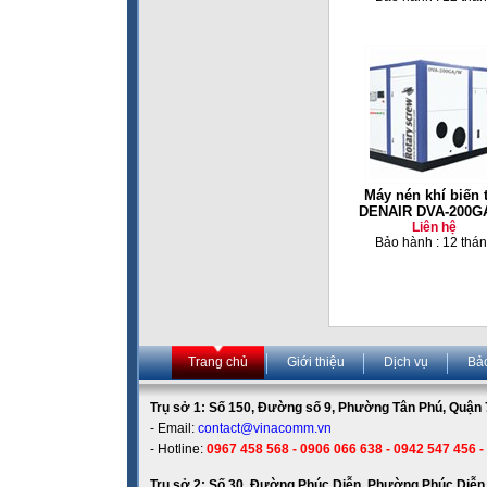
Máy nén khí biến 
DENAIR DVA-200G
Liên hệ
Bảo hành : 12 thá
Trang chủ
Giới thiệu
Dịch vụ
Bả
Trụ sở 1: Số 150, Đường số 9, Phường Tân Phú, Quận 7
- Email:
contact@vinacomm.vn
- Hotline:
0967 458 568 - 0906 066 638 - 0942 547 456 -
Trụ sở 2: Số 30, Đường Phúc Diễn, Phường Phúc Diễn,