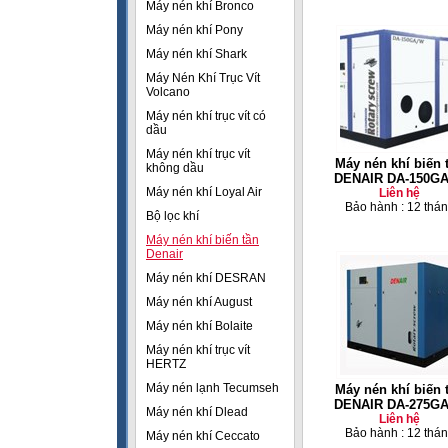
Máy nén khí Bronco
Máy nén khí Pony
Máy nén khí Shark
Máy Nén Khí Trục Vít
Volcano
Máy nén khí trục vít có
dầu
Máy nén khí trục vít
Máy nén khí biến 
không dầu
DENAIR DA-150G
Máy nén khí Loyal Air
Liên hệ
Bảo hành : 12 thá
Bộ lọc khí
Máy nén khí biến tần
Denair
Máy nén khí DESRAN
Máy nén khí August
Máy nén khí Bolaite
Máy nén khí trục vít
HERTZ
Máy nén lạnh Tecumseh
Máy nén khí biến 
DENAIR DA-275G
Máy nén khí Dlead
Liên hệ
Bảo hành : 12 thá
Máy nén khí Ceccato