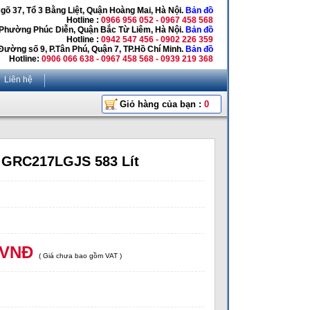
Ngõ 37, Tổ 3 Bằng Liệt, Quận Hoàng Mai, Hà Nội.
Bản đồ
Hotline :
0966 956 052 - 0967 458 568
 Phường Phúc Diễn, Quận Bắc Từ Liêm, Hà Nội.
Bản đồ
Hotline :
0942 547 456 - 0902 226 359
Đường số 9, P.Tân Phú, Quận 7, TP.Hồ Chí Minh.
Bản đồ
Hotline:
0906 066 638 - 0967 458 568 - 0939 219 368
Liên hệ
Giỏ hàng của bạn :
0
 GRC217LGJS 583 Lít
 VNĐ
( Giá chưa bao gồm VAT )