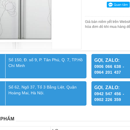
Giá bán niêm yết trên Websit
hóa đơn đỏ khi mua hàng để
Số 150, Đ. số 9, P. Tân Phú, Q. 7, TP.Hồ
GỌI, ZALO:
Chí Minh
0906 066 638 -
0964 201 437
Số 62, Ngõ 37, Tổ 3 Bằng Liệt, Quận
GỌI, ZALO:
Hoàng Mai, Hà Nội.
0942 547 456 -
0902 226 359
 PHẨM