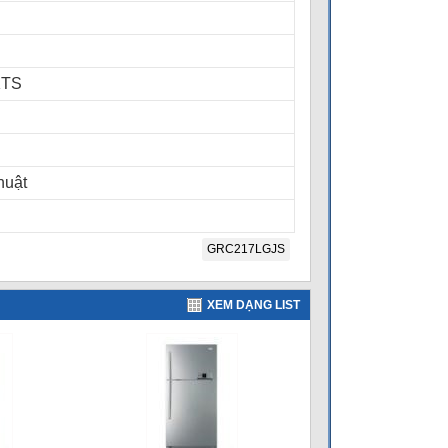
KTS
huật
GRC217LGJS
XEM DẠNG LIST