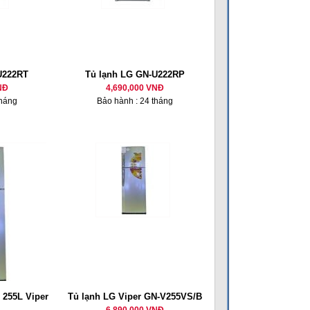
U222RT
Tủ lạnh LG GN-U222RP
NĐ
4,690,000 VNĐ
tháng
Bảo hành : 24 tháng
 255L Viper
Tủ lạnh LG Viper GN-V255VS/B