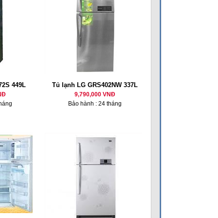
72S 449L
Tủ lạnh LG GRS402NW 337L
NĐ
9,790,000 VNĐ
tháng
Bảo hành : 24 tháng