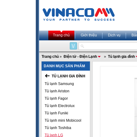
Trang chủ
Giới thiệu
Dịch vụ
Bả
Trang chủ
»
Điện tử - Điện Lạnh
»
Tủ lạnh gia đình
DANH MỤC SẢN PHẨM
TỦ LẠNH GIA ĐÌNH
Tủ lạnh Samsung
Tủ lạnh Ariston
Tủ lạnh Fagor
Tủ lạnh Electrolux
Tủ lạnh Funiki
Tủ lạnh mini Mobicool
Tủ lạnh Toshiba
Tủ lạnh LG