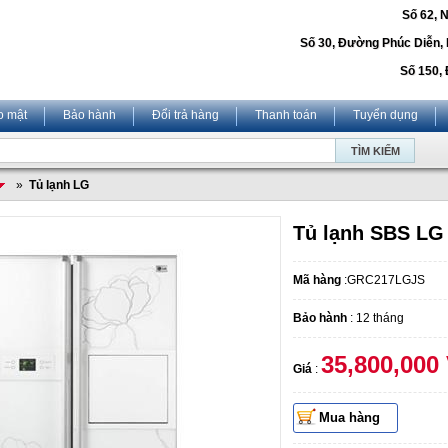
Số 62, 
Số 30, Đường Phúc Diễn,
Số 150, 
o mật
Bảo hành
Đổi trả hàng
Thanh toán
Tuyển dụng
»
Tủ lạnh LG
Tủ lạnh SBS LG
Mã hàng
:GRC217LGJS
Bảo hành
: 12 tháng
35,800,000
Giá
:
Mua hàng