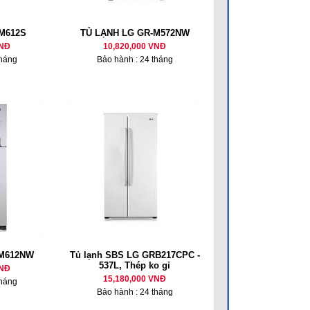
-M612S
TỦ LẠNH LG GR-M572NW
VNĐ
10,820,000 VNĐ
tháng
Bảo hành : 24 tháng
-M612NW
Tủ lạnh SBS LG GRB217CPC -
537L, Thép ko gỉ
VNĐ
15,180,000 VNĐ
tháng
Bảo hành : 24 tháng