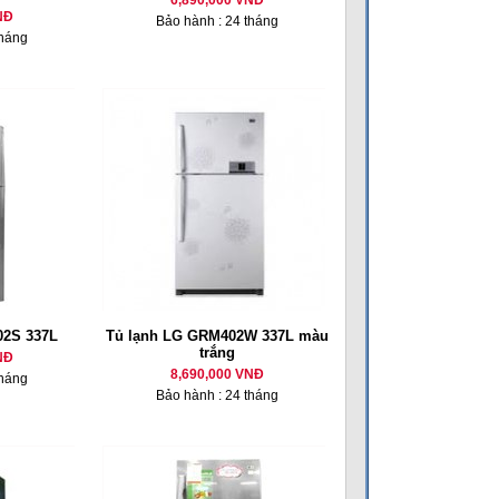
6,890,000 VNĐ
NĐ
Bảo hành : 24 tháng
tháng
02S 337L
Tủ lạnh LG GRM402W 337L màu
trắng
NĐ
8,690,000 VNĐ
tháng
Bảo hành : 24 tháng