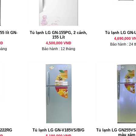
55 lít GN-
Tủ lạnh LG GN-155PG, 2 cánh,
Tủ lạnh LG GN-
155 Lít
4,690,000 V
NĐ
4,500,000 VNĐ
Bảo hành : 24 
háng
Bảo hành : 12 tháng
U222RG
Tủ lạnh LG GN-V185VS/B/G
Tủ lạnh LG GN255VS
màu xám