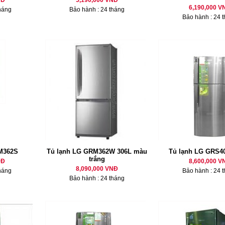
NĐ
5,190,000 VNĐ
6,190,000 V
háng
Bảo hành : 24 tháng
Bảo hành : 24 
M362S
Tủ lạnh LG GRM362W 306L màu
Tủ lạnh LG GRS4
trắng
NĐ
8,600,000 V
8,090,000 VNĐ
háng
Bảo hành : 24 
Bảo hành : 24 tháng