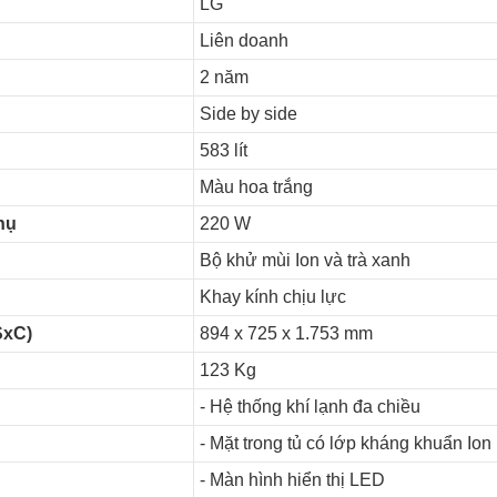
LG
Liên doanh
2 năm
Side by side
583 lít
Màu hoa trắng
hụ
220 W
Bộ khử mùi Ion và trà xanh
Khay kính chịu lực
SxC)
894 x 725 x 1.753 mm
123 Kg
- Hệ thống khí lạnh đa chiều
- Mặt trong tủ có lớp kháng khuẩn Ion
- Màn hình hiển thị LED